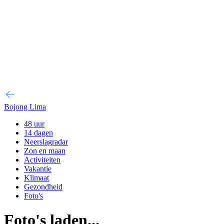
Bojong Lima
48 uur
14 dagen
Neerslagradar
Zon en maan
Activiteiten
Vakantie
Klimaat
Gezondheid
Foto's
Foto's laden...