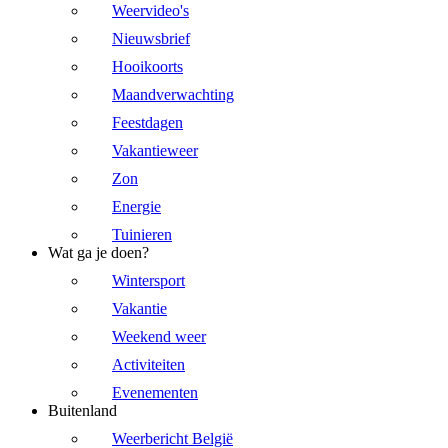
Weervideo's
Nieuwsbrief
Hooikoorts
Maandverwachting
Feestdagen
Vakantieweer
Zon
Energie
Tuinieren
Wat ga je doen?
Wintersport
Vakantie
Weekend weer
Activiteiten
Evenementen
Buitenland
Weerbericht België