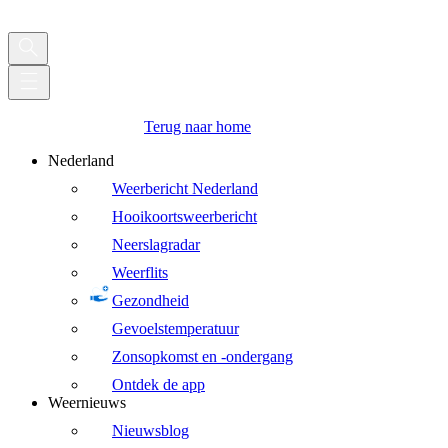
Terug naar home
Nederland
Weerbericht Nederland
Hooikoortsweerbericht
Neerslagradar
Weerflits
Gezondheid
Gevoelstemperatuur
Zonsopkomst en -ondergang
Ontdek de app
Weernieuws
Nieuwsblog