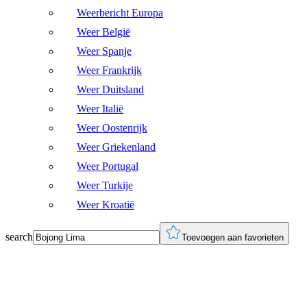
Weerbericht Europa
Weer België
Weer Spanje
Weer Frankrijk
Weer Duitsland
Weer Italië
Weer Oostenrijk
Weer Griekenland
Weer Portugal
Weer Turkije
Weer Kroatië
search
Toevoegen aan favorieten