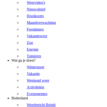
Weervideo's
Nieuwsbrief
Hooikoorts
Maandverwachting
Feestdagen
Vakantieweer
Zon
Energie
Tuinieren
Wat ga je doen?
Wintersport
Vakantie
Weekend weer
Activiteiten
Evenementen
Buitenland
Weerbericht België