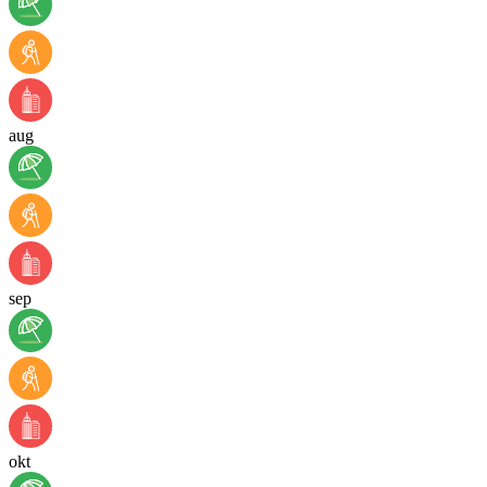
aug
sep
okt