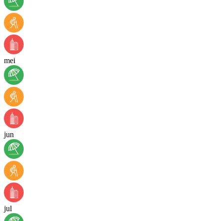
mei
jun
jul