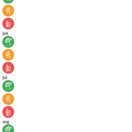
jun
jul
aug