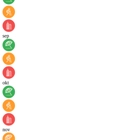
sep
okt
nov