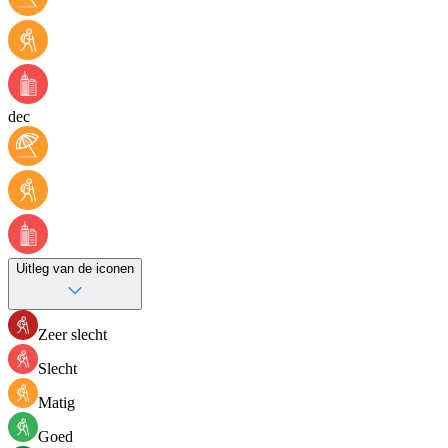
dec
Uitleg van de iconen
Zeer slecht
Slecht
Matig
Goed