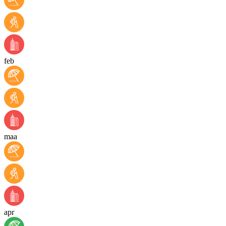
feb
maa
apr