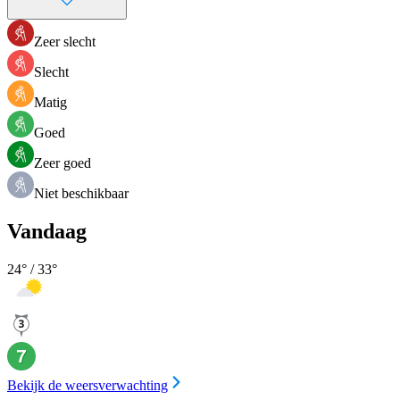
Zeer slecht
Slecht
Matig
Goed
Zeer goed
Niet beschikbaar
Vandaag
24
° /
33
°
Bekijk de weersverwachting