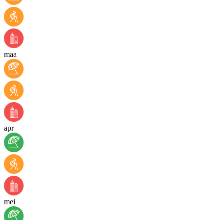
maa
apr
mei