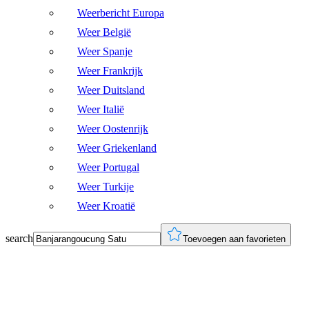
Weerbericht Europa
Weer België
Weer Spanje
Weer Frankrijk
Weer Duitsland
Weer Italië
Weer Oostenrijk
Weer Griekenland
Weer Portugal
Weer Turkije
Weer Kroatië
search
Toevoegen aan favorieten