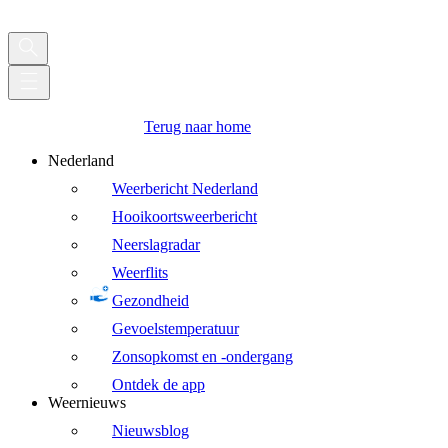
Terug naar home
Nederland
Weerbericht Nederland
Hooikoortsweerbericht
Neerslagradar
Weerflits
Gezondheid
Gevoelstemperatuur
Zonsopkomst en -ondergang
Ontdek de app
Weernieuws
Nieuwsblog