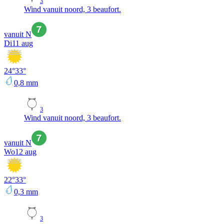
3
Wind vanuit noord, 3 beaufort.
vanuit N
Di
11 aug
24
°
33
°
0,8
mm
3
Wind vanuit noord, 3 beaufort.
vanuit N
Wo
12 aug
22
°
33
°
0,3
mm
3