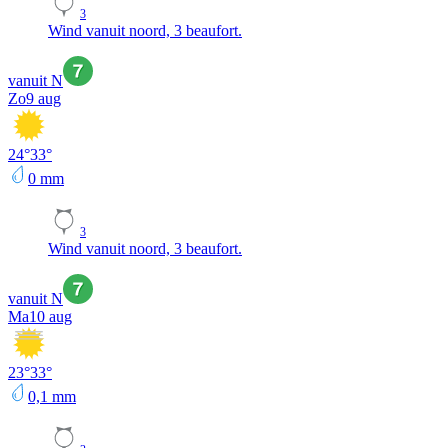
3
Wind vanuit noord, 3 beaufort.
vanuit N
Zo
9 aug
24
°
33
°
0
mm
3
Wind vanuit noord, 3 beaufort.
vanuit N
Ma
10 aug
23
°
33
°
0,1
mm