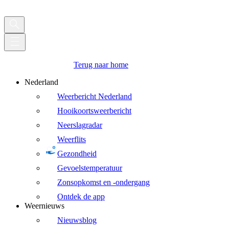
Terug naar home
Nederland
Weerbericht Nederland
Hooikoortsweerbericht
Neerslagradar
Weerflits
Gezondheid
Gevoelstemperatuur
Zonsopkomst en -ondergang
Ontdek de app
Weernieuws
Nieuwsblog