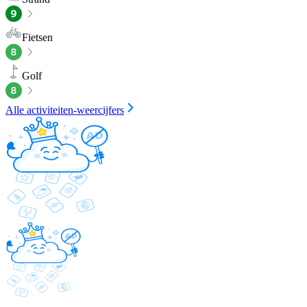
Fietsen
Golf
Alle activiteiten-weercijfers