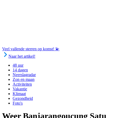
Veel vallende sterren op komst! 💫
Naar het artikel!
48 uur
14 dagen
Neerslagradar
Zon en maan
Activiteiten
Vakantie
Klimaat
Gezondheid
Foto's
Weer Banjarangoucung Satu