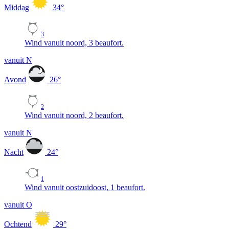
Middag
34
°
3
Wind vanuit noord, 3 beaufort.
vanuit N
Avond
26
°
2
Wind vanuit noord, 2 beaufort.
vanuit N
Nacht
24
°
1
Wind vanuit oostzuidoost, 1 beaufort.
vanuit O
Ochtend
29
°