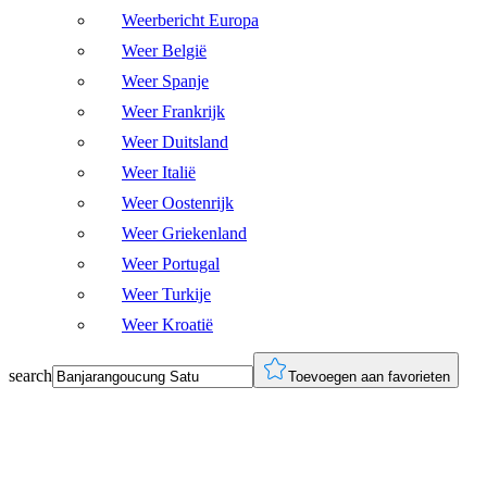
Weerbericht Europa
Weer België
Weer Spanje
Weer Frankrijk
Weer Duitsland
Weer Italië
Weer Oostenrijk
Weer Griekenland
Weer Portugal
Weer Turkije
Weer Kroatië
search
Toevoegen aan favorieten