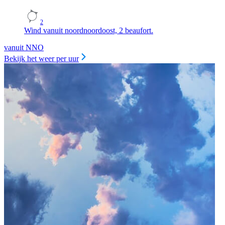
2
Wind vanuit noordnoordoost, 2 beaufort.
vanuit NNO
Bekijk het weer per uur