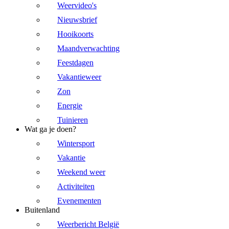
Weervideo's
Nieuwsbrief
Hooikoorts
Maandverwachting
Feestdagen
Vakantieweer
Zon
Energie
Tuinieren
Wat ga je doen?
Wintersport
Vakantie
Weekend weer
Activiteiten
Evenementen
Buitenland
Weerbericht België