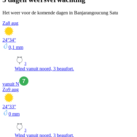
Het weer voor de komende dagen in Banjarangoucung Satu
Za
8 aug
24
°
34
°
0,1
mm
3
Wind vanuit noord, 3 beaufort.
vanuit N
Zo
9 aug
24
°
33
°
0
mm
3
Wind vanuit noord, 3 beaufort.