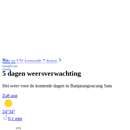
Nu
Zon en UV komende 7 dagen
Weinig zon
Geregeld zon
Zonnig
5 dagen weersverwachting
Het weer voor de komende dagen in Banjarangoucung Satu
Za
8 aug
24
°
34
°
0,1
mm