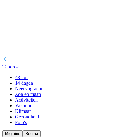
Taporok
48 uur
14 dagen
Neerslagradar
Zon en maan
Activiteiten
Vakantie
Klimaat
Gezondheid
Foto's
Migraine
Reuma