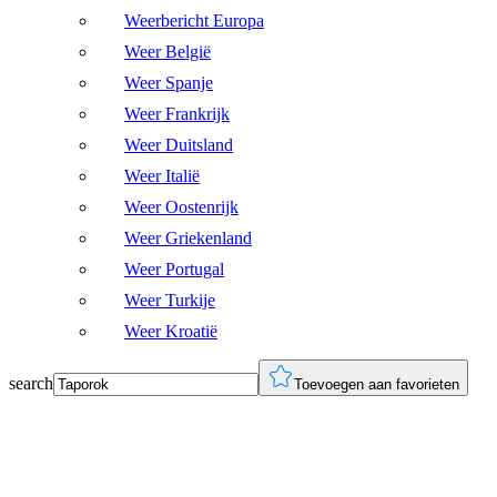
Weerbericht Europa
Weer België
Weer Spanje
Weer Frankrijk
Weer Duitsland
Weer Italië
Weer Oostenrijk
Weer Griekenland
Weer Portugal
Weer Turkije
Weer Kroatië
search
Toevoegen aan favorieten