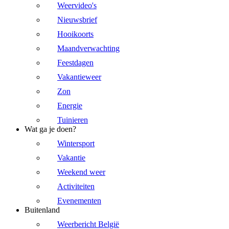
Weervideo's
Nieuwsbrief
Hooikoorts
Maandverwachting
Feestdagen
Vakantieweer
Zon
Energie
Tuinieren
Wat ga je doen?
Wintersport
Vakantie
Weekend weer
Activiteiten
Evenementen
Buitenland
Weerbericht België