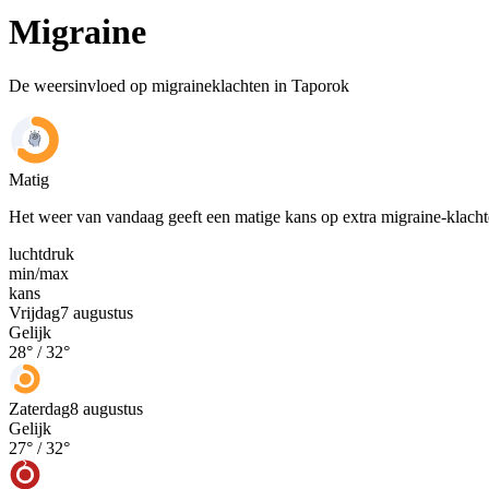
Migraine
De weersinvloed op migraineklachten in Taporok
Matig
Het weer van vandaag geeft een matige kans op extra migraine-klach
luchtdruk
min
/
max
kans
Vrijdag
7 augustus
Gelijk
28
° /
32
°
Zaterdag
8 augustus
Gelijk
27
° /
32
°