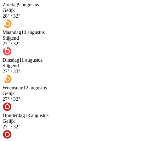
Zondag
9 augustus
Gelijk
28
° /
32
°
Maandag
10 augustus
Stijgend
27
° /
32
°
Dinsdag
11 augustus
Stijgend
27
° /
33
°
Woensdag
12 augustus
Gelijk
27
° /
32
°
Donderdag
13 augustus
Gelijk
27
° /
32
°