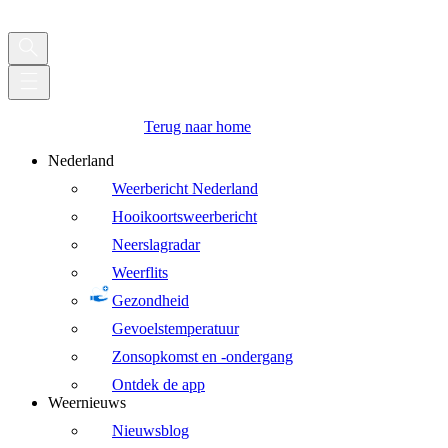
Terug naar home
Nederland
Weerbericht Nederland
Hooikoortsweerbericht
Neerslagradar
Weerflits
Gezondheid
Gevoelstemperatuur
Zonsopkomst en -ondergang
Ontdek de app
Weernieuws
Nieuwsblog