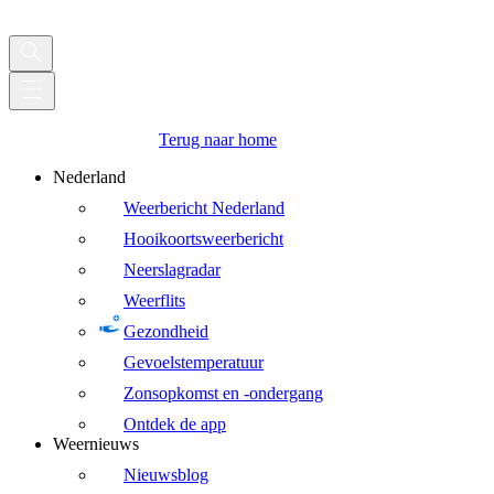
Terug naar home
Nederland
Weerbericht Nederland
Hooikoortsweerbericht
Neerslagradar
Weerflits
Gezondheid
Gevoelstemperatuur
Zonsopkomst en -ondergang
Ontdek de app
Weernieuws
Nieuwsblog