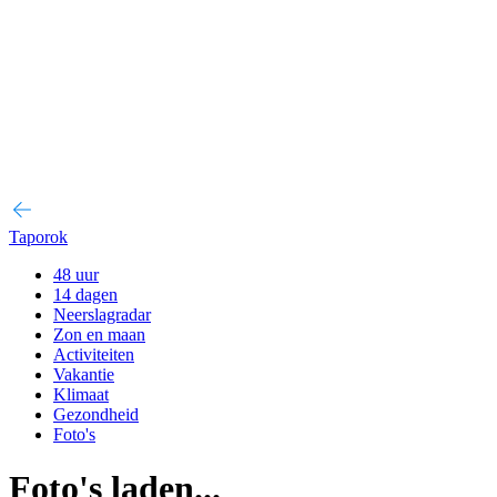
Taporok
48 uur
14 dagen
Neerslagradar
Zon en maan
Activiteiten
Vakantie
Klimaat
Gezondheid
Foto's
Foto's laden...