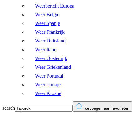
Weerbericht Europa
Weer België
Weer Spanje
Weer Frankrijk
Weer Duitsland
Weer Italië
Weer Oostenrijk
Weer Griekenland
Weer Portugal
Weer Turkije
Weer Kroatië
search
Toevoegen aan favorieten