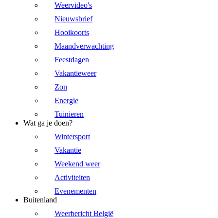
Weervideo's
Nieuwsbrief
Hooikoorts
Maandverwachting
Feestdagen
Vakantieweer
Zon
Energie
Tuinieren
Wat ga je doen?
Wintersport
Vakantie
Weekend weer
Activiteiten
Evenementen
Buitenland
Weerbericht België