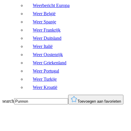
Weerbericht Europa
Weer België
Weer Spanje
Weer Frankrijk
Weer Duitsland
Weer Italië
Weer Oostenrijk
Weer Griekenland
Weer Portugal
Weer Turkije
Weer Kroatië
search
Toevoegen aan favorieten