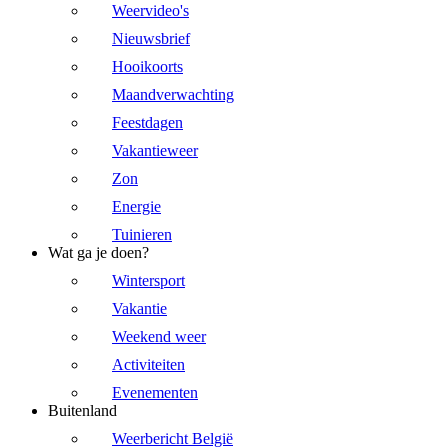
Weervideo's
Nieuwsbrief
Hooikoorts
Maandverwachting
Feestdagen
Vakantieweer
Zon
Energie
Tuinieren
Wat ga je doen?
Wintersport
Vakantie
Weekend weer
Activiteiten
Evenementen
Buitenland
Weerbericht België