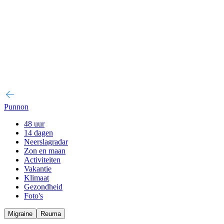
Punnon
48 uur
14 dagen
Neerslagradar
Zon en maan
Activiteiten
Vakantie
Klimaat
Gezondheid
Foto's
Migraine
Reuma