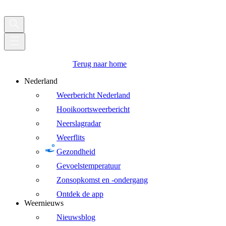
Terug naar home
Nederland
Weerbericht Nederland
Hooikoortsweerbericht
Neerslagradar
Weerflits
Gezondheid
Gevoelstemperatuur
Zonsopkomst en -ondergang
Ontdek de app
Weernieuws
Nieuwsblog