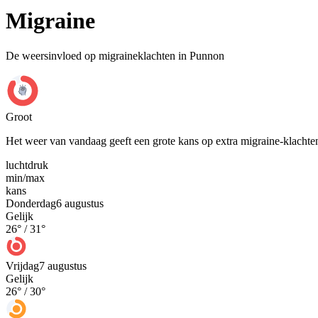
Migraine
De weersinvloed op migraineklachten in Punnon
Groot
Het weer van vandaag geeft een grote kans op extra migraine-klachte
luchtdruk
min
/
max
kans
Donderdag
6 augustus
Gelijk
26
° /
31
°
Vrijdag
7 augustus
Gelijk
26
° /
30
°