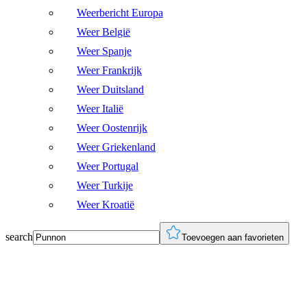
Weerbericht Europa
Weer België
Weer Spanje
Weer Frankrijk
Weer Duitsland
Weer Italië
Weer Oostenrijk
Weer Griekenland
Weer Portugal
Weer Turkije
Weer Kroatië
search
Toevoegen aan favorieten