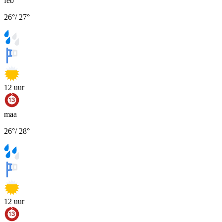
feb
26
°
/
27
°
12
uur
maa
26
°
/
28
°
12
uur