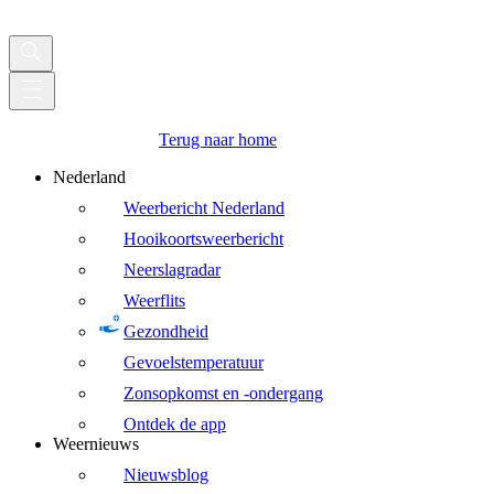
Terug naar home
Nederland
Weerbericht Nederland
Hooikoortsweerbericht
Neerslagradar
Weerflits
Gezondheid
Gevoelstemperatuur
Zonsopkomst en -ondergang
Ontdek de app
Weernieuws
Nieuwsblog