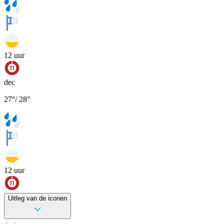
12
uur
dec
27
°
/
28
°
12
uur
Uitleg van de iconen