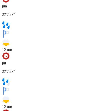
jun
27
°
/
28
°
12
uur
jul
27
°
/
28
°
12
uur