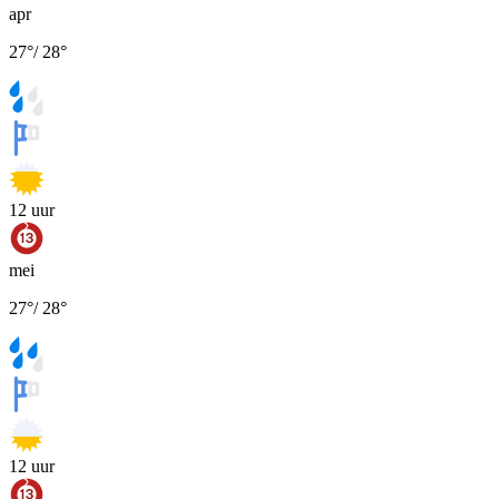
apr
27
°
/
28
°
12
uur
mei
27
°
/
28
°
12
uur