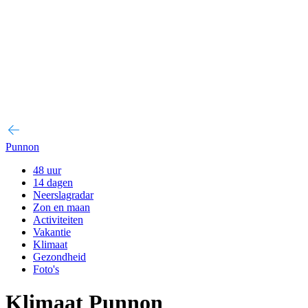
Punnon
48 uur
14 dagen
Neerslagradar
Zon en maan
Activiteiten
Vakantie
Klimaat
Gezondheid
Foto's
Klimaat Punnon