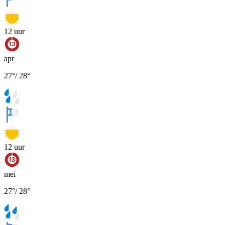
12
uur
apr
27
°
/
28
°
12
uur
mei
27
°
/
28
°