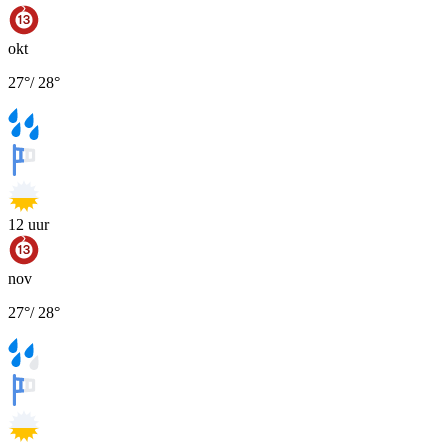
okt
27
°
/
28
°
12
uur
nov
27
°
/
28
°