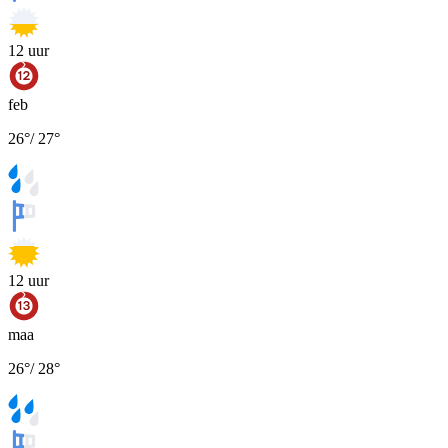
12
uur
feb
26
°
/
27
°
12
uur
maa
26
°
/
28
°