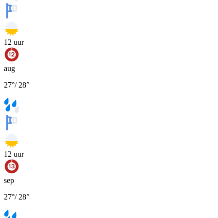
12
uur
aug
27
°
/
28
°
12
uur
sep
27
°
/
28
°