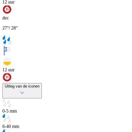
12
uur
dec
27
°
/
28
°
12
uur
Uitleg van de iconen
0-5 mm
6-40 mm