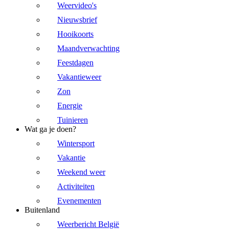
Weervideo's
Nieuwsbrief
Hooikoorts
Maandverwachting
Feestdagen
Vakantieweer
Zon
Energie
Tuinieren
Wat ga je doen?
Wintersport
Vakantie
Weekend weer
Activiteiten
Evenementen
Buitenland
Weerbericht België