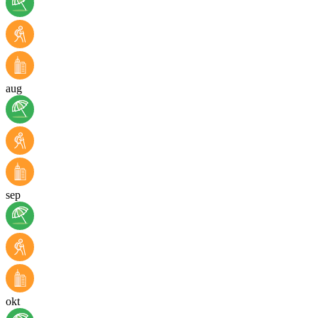
aug
sep
okt