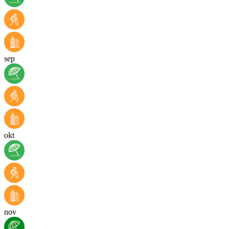
sep
okt
nov