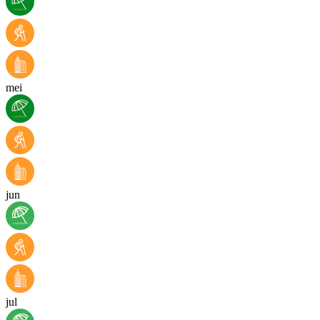
mei
jun
jul