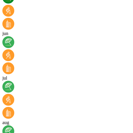
jun
jul
aug