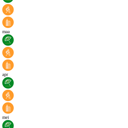
maa
apr
mei