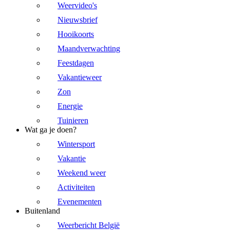
Weervideo's
Nieuwsbrief
Hooikoorts
Maandverwachting
Feestdagen
Vakantieweer
Zon
Energie
Tuinieren
Wat ga je doen?
Wintersport
Vakantie
Weekend weer
Activiteiten
Evenementen
Buitenland
Weerbericht België