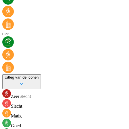
dec
Uitleg van de iconen
Zeer slecht
Slecht
Matig
Goed