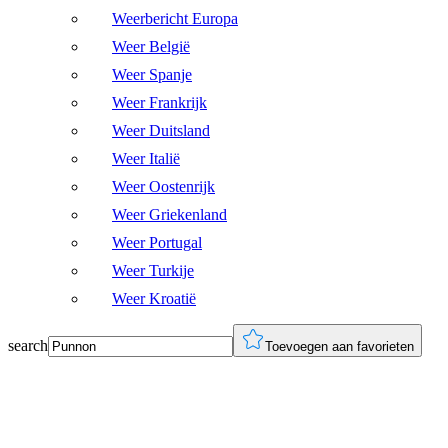
Weerbericht Europa
Weer België
Weer Spanje
Weer Frankrijk
Weer Duitsland
Weer Italië
Weer Oostenrijk
Weer Griekenland
Weer Portugal
Weer Turkije
Weer Kroatië
search
Toevoegen aan favorieten