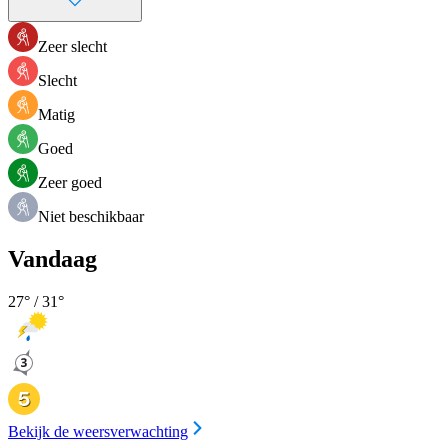
Zeer slecht
Slecht
Matig
Goed
Zeer goed
Niet beschikbaar
Vandaag
27
° /
31
°
Bekijk de weersverwachting