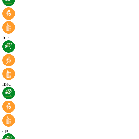
feb
maa
apr