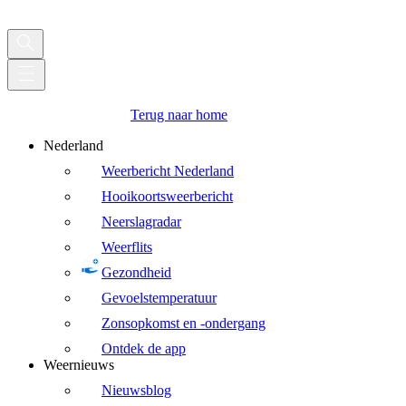
Terug naar home
Nederland
Weerbericht Nederland
Hooikoortsweerbericht
Neerslagradar
Weerflits
Gezondheid
Gevoelstemperatuur
Zonsopkomst en -ondergang
Ontdek de app
Weernieuws
Nieuwsblog