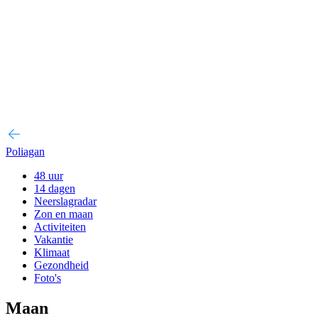
Poliagan
48 uur
14 dagen
Neerslagradar
Zon en maan
Activiteiten
Vakantie
Klimaat
Gezondheid
Foto's
Maan