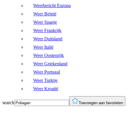
Weerbericht Europa
Weer België
Weer Spanje
Weer Frankrijk
Weer Duitsland
Weer Italië
Weer Oostenrijk
Weer Griekenland
Weer Portugal
Weer Turkije
Weer Kroatië
search
Toevoegen aan favorieten