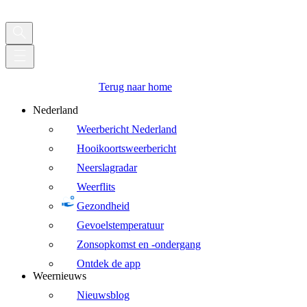
Terug naar home
Nederland
Weerbericht Nederland
Hooikoortsweerbericht
Neerslagradar
Weerflits
Gezondheid
Gevoelstemperatuur
Zonsopkomst en -ondergang
Ontdek de app
Weernieuws
Nieuwsblog