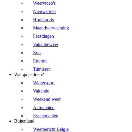
Weervideo's
Nieuwsbrief
Hooikoorts
Maandverwachting
Feestdagen
Vakantieweer
Zon
Energie
Tuinieren
Wat ga je doen?
Wintersport
Vakantie
Weekend weer
Activiteiten
Evenementen
Buitenland
Weerbericht België