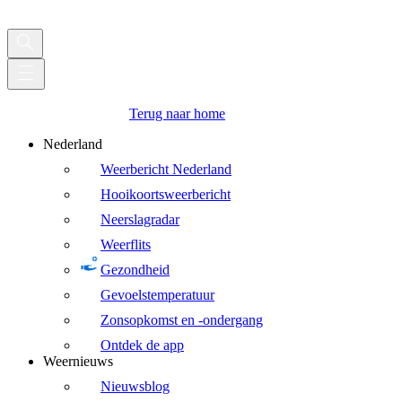
Terug naar home
Nederland
Weerbericht Nederland
Hooikoortsweerbericht
Neerslagradar
Weerflits
Gezondheid
Gevoelstemperatuur
Zonsopkomst en -ondergang
Ontdek de app
Weernieuws
Nieuwsblog