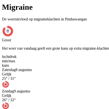
Migraine
De weersinvloed op migraineklachten in Pimbawangan
Groot
Het weer van vandaag geeft een grote kans op extra migraine-klachte
luchtdruk
min
/
max
kans
Zaterdag
8 augustus
Gelijk
25
° /
31
°
Zondag
9 augustus
Gelijk
26
° /
32
°