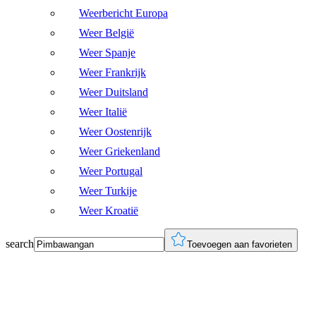
Weerbericht Europa
Weer België
Weer Spanje
Weer Frankrijk
Weer Duitsland
Weer Italië
Weer Oostenrijk
Weer Griekenland
Weer Portugal
Weer Turkije
Weer Kroatië
search
Toevoegen aan favorieten