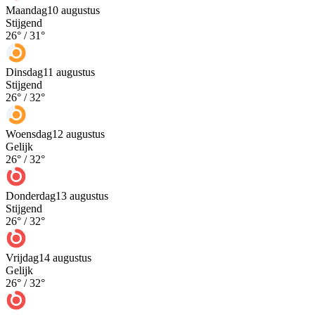
Maandag
10 augustus
Stijgend
26
° /
31
°
Dinsdag
11 augustus
Stijgend
26
° /
32
°
Woensdag
12 augustus
Gelijk
26
° /
32
°
Donderdag
13 augustus
Stijgend
26
° /
32
°
Vrijdag
14 augustus
Gelijk
26
° /
32
°