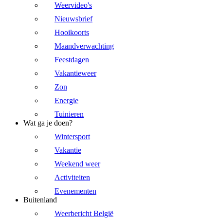
Weervideo's
Nieuwsbrief
Hooikoorts
Maandverwachting
Feestdagen
Vakantieweer
Zon
Energie
Tuinieren
Wat ga je doen?
Wintersport
Vakantie
Weekend weer
Activiteiten
Evenementen
Buitenland
Weerbericht België