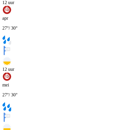
12
uur
apr
27
°
/
30
°
12
uur
mei
27
°
/
30
°