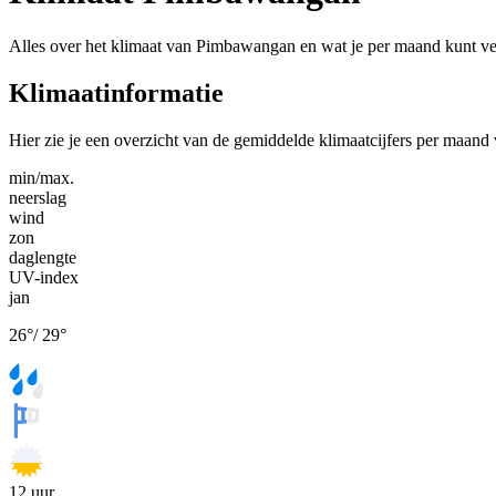
Alles over het klimaat van Pimbawangan en wat je per maand kunt v
Klimaatinformatie
Hier zie je een overzicht van de gemiddelde klimaatcijfers per maan
min/max.
neerslag
wind
zon
daglengte
UV-index
jan
26
°
/
29
°
12
uur