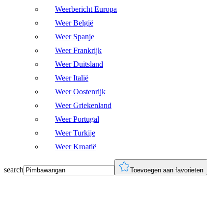
Weerbericht Europa
Weer België
Weer Spanje
Weer Frankrijk
Weer Duitsland
Weer Italië
Weer Oostenrijk
Weer Griekenland
Weer Portugal
Weer Turkije
Weer Kroatië
search
Toevoegen aan favorieten