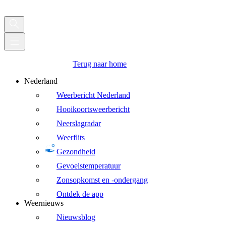
Terug naar home
Nederland
Weerbericht Nederland
Hooikoortsweerbericht
Neerslagradar
Weerflits
Gezondheid
Gevoelstemperatuur
Zonsopkomst en -ondergang
Ontdek de app
Weernieuws
Nieuwsblog