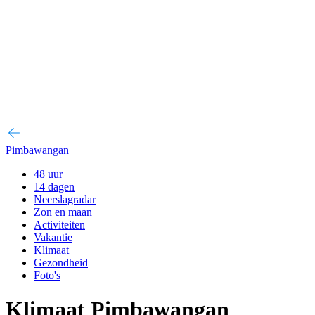
Pimbawangan
48 uur
14 dagen
Neerslagradar
Zon en maan
Activiteiten
Vakantie
Klimaat
Gezondheid
Foto's
Klimaat Pimbawangan