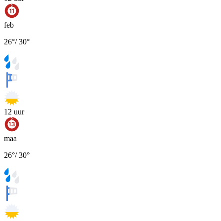
feb
26
°
/
30
°
12
uur
maa
26
°
/
30
°