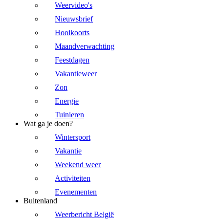
Weervideo's
Nieuwsbrief
Hooikoorts
Maandverwachting
Feestdagen
Vakantieweer
Zon
Energie
Tuinieren
Wat ga je doen?
Wintersport
Vakantie
Weekend weer
Activiteiten
Evenementen
Buitenland
Weerbericht België