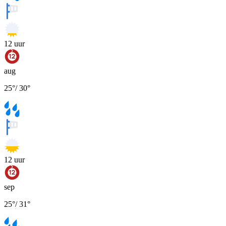
12
uur
aug
25
°
/
30
°
12
uur
sep
25
°
/
31
°