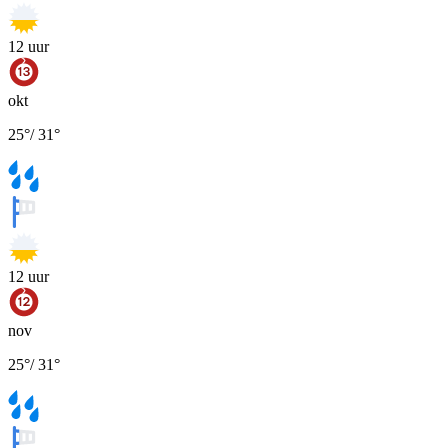
12
uur
okt
25
°
/
31
°
12
uur
nov
25
°
/
31
°