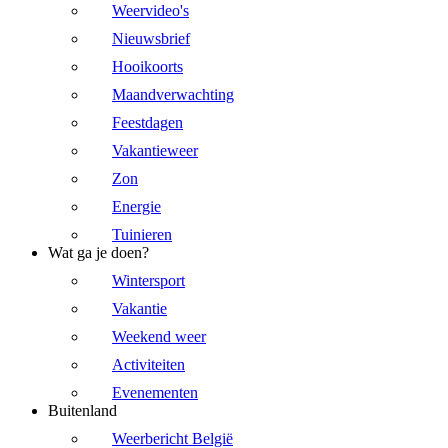
Weervideo's
Nieuwsbrief
Hooikoorts
Maandverwachting
Feestdagen
Vakantieweer
Zon
Energie
Tuinieren
Wat ga je doen?
Wintersport
Vakantie
Weekend weer
Activiteiten
Evenementen
Buitenland
Weerbericht België