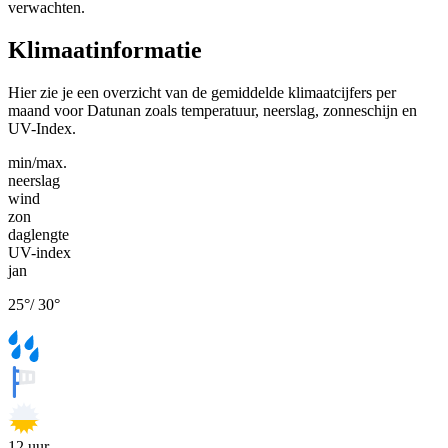
verwachten.
Klimaatinformatie
Hier zie je een overzicht van de gemiddelde klimaatcijfers per
maand voor Datunan zoals temperatuur, neerslag, zonneschijn en
UV-Index.
min/max.
neerslag
wind
zon
daglengte
UV-index
jan
25
°
/
30
°
12
uur