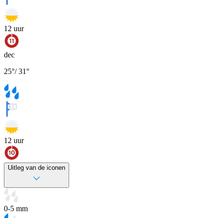
12
uur
dec
25
°
/
31
°
12
uur
Uitleg van de iconen
0-5 mm