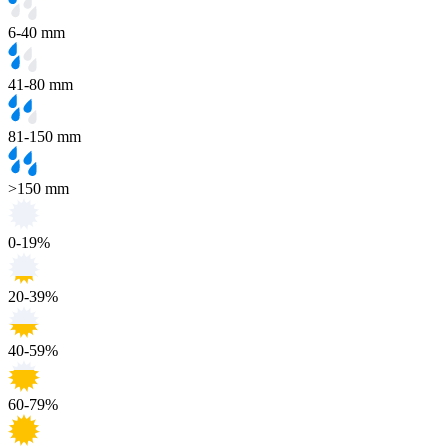
6-40 mm
41-80 mm
81-150 mm
>150 mm
0-19%
20-39%
40-59%
60-79%