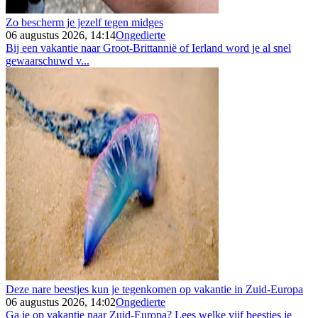
Zo bescherm je jezelf tegen midges
06 augustus 2026, 14:14
Ongedierte
Bij een vakantie naar Groot-Brittannië of Ierland word je al snel
gewaarschuwd v...
Deze nare beestjes kun je tegenkomen op vakantie in Zuid-Europa
06 augustus 2026, 14:02
Ongedierte
Ga je op vakantie naar Zuid-Europa? Lees welke vijf beestjes je