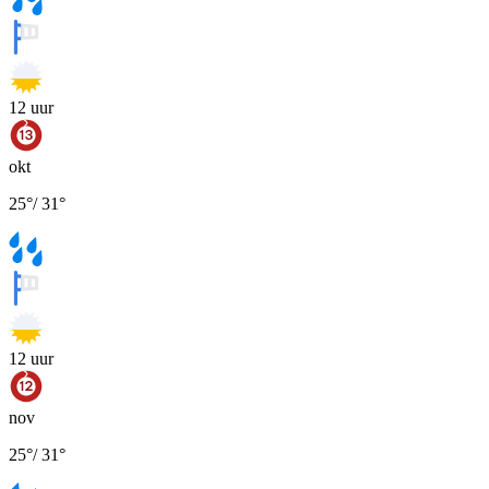
12
uur
okt
25
°
/
31
°
12
uur
nov
25
°
/
31
°