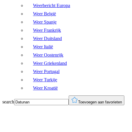
Weerbericht Europa
Weer België
Weer Spanje
Weer Frankrijk
Weer Duitsland
Weer Italië
Weer Oostenrijk
Weer Griekenland
Weer Portugal
Weer Turkije
Weer Kroatië
search
Toevoegen aan favorieten