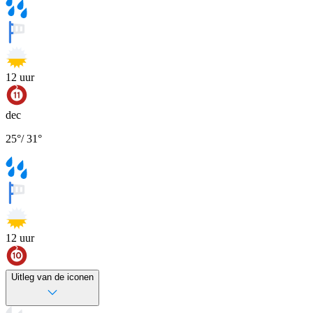
12
uur
dec
25
°
/
31
°
12
uur
Uitleg van de iconen