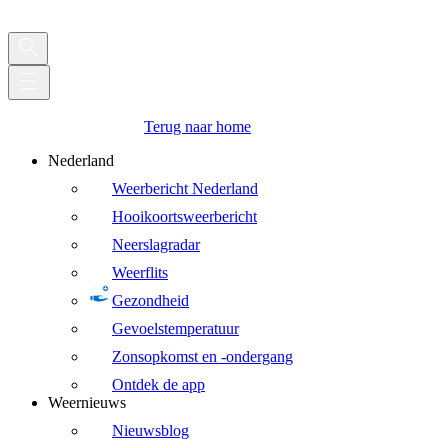
Terug naar home
Nederland
Weerbericht Nederland
Hooikoortsweerbericht
Neerslagradar
Weerflits
Gezondheid
Gevoelstemperatuur
Zonsopkomst en -ondergang
Ontdek de app
Weernieuws
Nieuwsblog