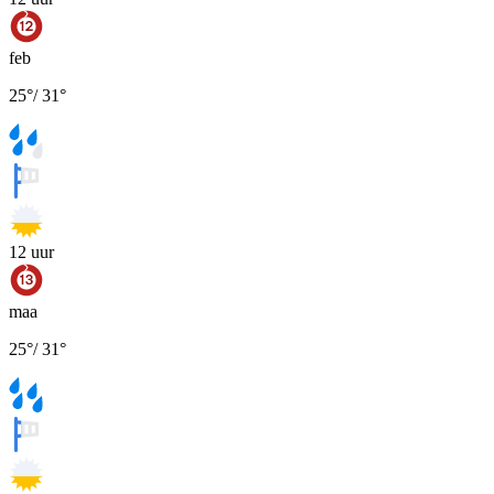
feb
25
°
/
31
°
12
uur
maa
25
°
/
31
°