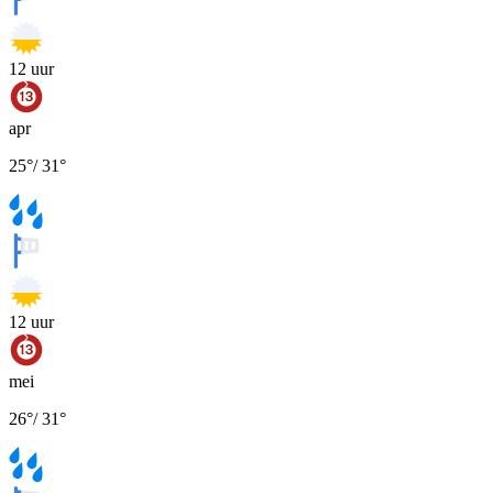
12
uur
apr
25
°
/
31
°
12
uur
mei
26
°
/
31
°