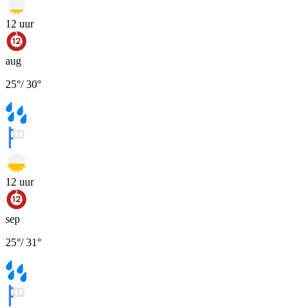
12
uur
aug
25
°
/
30
°
12
uur
sep
25
°
/
31
°