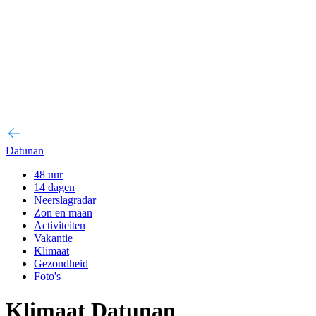
Datunan
48 uur
14 dagen
Neerslagradar
Zon en maan
Activiteiten
Vakantie
Klimaat
Gezondheid
Foto's
Klimaat Datunan