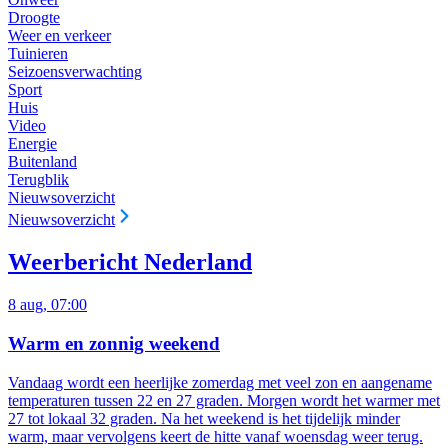
Droogte
Weer en verkeer
Tuinieren
Seizoensverwachting
Sport
Huis
Video
Energie
Buitenland
Terugblik
Nieuwsoverzicht
Nieuwsoverzicht
Weerbericht Nederland
8 aug, 07:00
Warm en zonnig weekend
Vandaag wordt een heerlijke zomerdag met veel zon en aangename
temperaturen tussen 22 en 27 graden. Morgen wordt het warmer met
27 tot lokaal 32 graden. Na het weekend is het tijdelijk minder
warm, maar vervolgens keert de hitte vanaf woensdag weer terug.