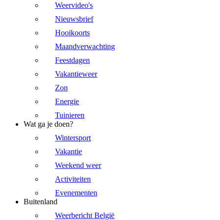
Weervideo's
Nieuwsbrief
Hooikoorts
Maandverwachting
Feestdagen
Vakantieweer
Zon
Energie
Tuinieren
Wat ga je doen?
Wintersport
Vakantie
Weekend weer
Activiteiten
Evenementen
Buitenland
Weerbericht België