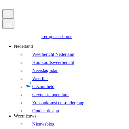
Terug naar home
Nederland
Weerbericht Nederland
Hooikoortsweerbericht
Neerslagradar
Weerflits
Gezondheid
Gevoelstemperatuur
Zonsopkomst en -ondergang
Ontdek de app
Weernieuws
Nieuwsblog