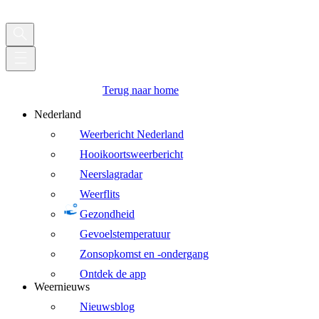
Terug naar home
Nederland
Weerbericht Nederland
Hooikoortsweerbericht
Neerslagradar
Weerflits
Gezondheid
Gevoelstemperatuur
Zonsopkomst en -ondergang
Ontdek de app
Weernieuws
Nieuwsblog