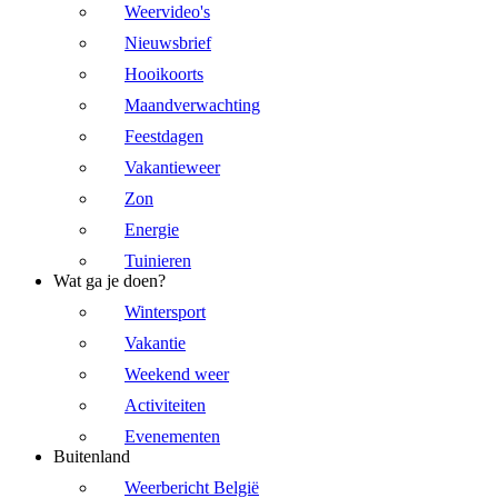
Weervideo's
Nieuwsbrief
Hooikoorts
Maandverwachting
Feestdagen
Vakantieweer
Zon
Energie
Tuinieren
Wat ga je doen?
Wintersport
Vakantie
Weekend weer
Activiteiten
Evenementen
Buitenland
Weerbericht België