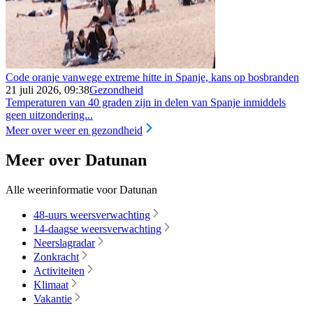
Code oranje vanwege extreme hitte in Spanje, kans op bosbranden
21 juli 2026, 09:38
Gezondheid
Temperaturen van 40 graden zijn in delen van Spanje inmiddels
geen uitzondering...
Meer over weer en gezondheid
Meer over Datunan
Alle weerinformatie voor Datunan
48-uurs weersverwachting
14-daagse weersverwachting
Neerslagradar
Zonkracht
Activiteiten
Klimaat
Vakantie