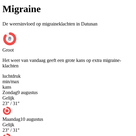
Migraine
De weersinvloed op migraineklachten in Datunan
Groot
Het weer van vandaag geeft een grote kans op extra migraine-
klachten
luchtdruk
min
/
max
kans
Zondag
9 augustus
Gelijk
23
° /
31
°
Maandag
10 augustus
Gelijk
23
° /
31
°