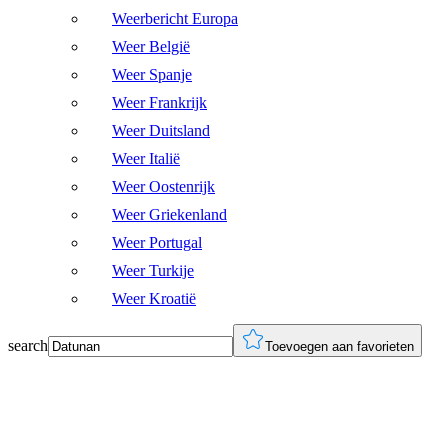
Weerbericht Europa
Weer België
Weer Spanje
Weer Frankrijk
Weer Duitsland
Weer Italië
Weer Oostenrijk
Weer Griekenland
Weer Portugal
Weer Turkije
Weer Kroatië
search
Toevoegen aan favorieten