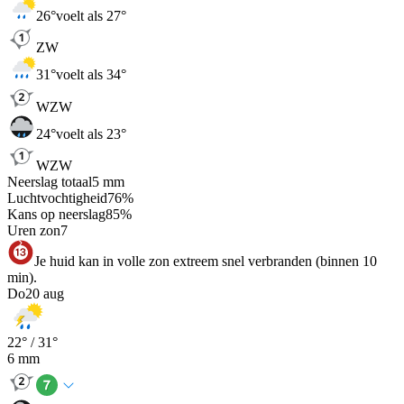
26
°
voelt als 27°
ZW
31
°
voelt als 34°
WZW
24
°
voelt als 23°
WZW
Neerslag totaal
5
mm
Luchtvochtigheid
76
%
Kans op neerslag
85
%
Uren zon
7
Je huid kan in volle zon extreem snel verbranden (binnen 10
min).
Do
20 aug
22
° /
31
°
6
mm