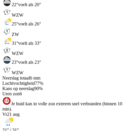
22
°
voelt als 20°
WZW
25
°
voelt als 26°
ZW
31
°
voelt als 33°
WZW
23
°
voelt als 23°
WZW
Neerslag totaal
6
mm
Luchtvochtigheid
77
%
Kans op neerslag
90
%
Uren zon
6
Je huid kan in volle zon extreem snel verbranden (binnen 10
min).
Vr
21 aug
21
° /
31
°