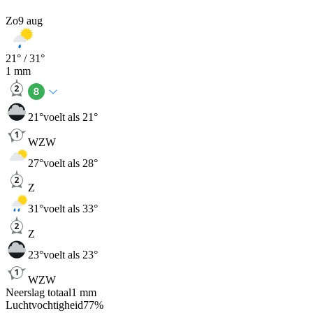
Zo
9 aug
21
° /
31
°
1
mm
21
°
voelt als 21°
WZW
27
°
voelt als 28°
Z
31
°
voelt als 33°
Z
23
°
voelt als 23°
WZW
Neerslag totaal
1
mm
Luchtvochtigheid
77
%