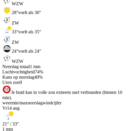
WZW
28
°
voelt als 30°
ZW
33
°
voelt als 35°
ZW
24
°
voelt als 24°
WZW
Neerslag totaal
1
mm
Luchtvochtigheid
74
%
Kans op neerslag
40
%
Uren zon
9
Je huid kan in volle zon extreem snel verbranden (binnen 10
min).
weer
min
/
max
neerslag
wind
cijfer
Vr
14 aug
21
° /
33
°
1
mm