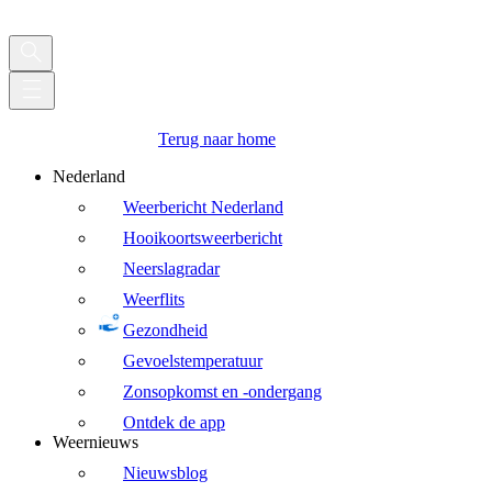
Terug naar home
Nederland
Weerbericht Nederland
Hooikoortsweerbericht
Neerslagradar
Weerflits
Gezondheid
Gevoelstemperatuur
Zonsopkomst en -ondergang
Ontdek de app
Weernieuws
Nieuwsblog