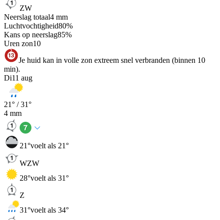
ZW
Neerslag totaal
4
mm
Luchtvochtigheid
80
%
Kans op neerslag
85
%
Uren zon
10
Je huid kan in volle zon extreem snel verbranden (binnen 10
min).
Di
11 aug
21
° /
31
°
4
mm
21
°
voelt als 21°
WZW
28
°
voelt als 31°
Z
31
°
voelt als 34°