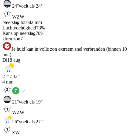
24
°
voelt als 24°
WZW
Neerslag totaal
2
mm
Luchtvochtigheid
73
%
Kans op neerslag
70
%
Uren zon
7
Je huid kan in volle zon extreem snel verbranden (binnen 10
min).
Di
18 aug
21
° /
32
°
4
mm
21
°
voelt als 19°
WZW
26
°
voelt als 27°
ZW