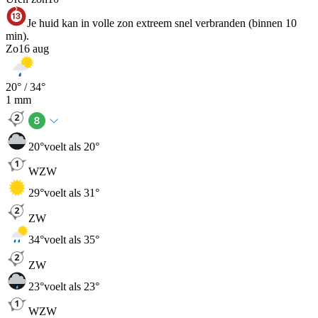
Je huid kan in volle zon extreem snel verbranden (binnen 10
min).
Zo
16 aug
20
° /
34
°
1
mm
20
°
voelt als 20°
WZW
29
°
voelt als 31°
ZW
34
°
voelt als 35°
ZW
23
°
voelt als 23°
WZW