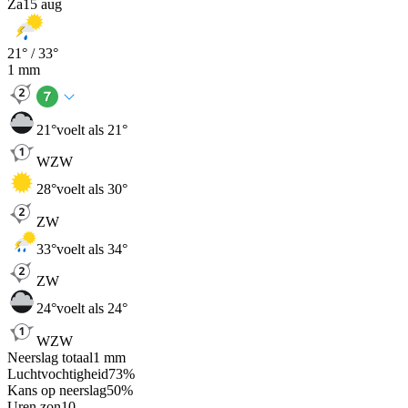
Za
15 aug
21
° /
33
°
1
mm
21
°
voelt als 21°
WZW
28
°
voelt als 30°
ZW
33
°
voelt als 34°
ZW
24
°
voelt als 24°
WZW
Neerslag totaal
1
mm
Luchtvochtigheid
73
%
Kans op neerslag
50
%
Uren zon
10