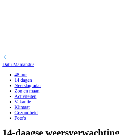
Datu-Mamandus
48 uur
14 dagen
Neerslagradar
Zon en maan
Activiteiten
Vakantie
Klimaat
Gezondheid
Foto's
14-daagse weersverwachting