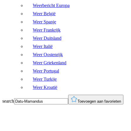
Weerbericht Europa
Weer België
Weer Spanje
Weer Frankrijk
Weer Duitsland
Weer Italië
Weer Oostenrijk
Weer Griekenland
Weer Portugal
Weer Turkije
Weer Kroatië
search
Toevoegen aan favorieten