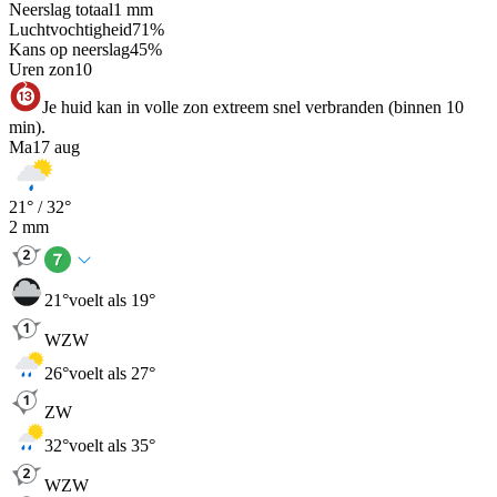
Neerslag totaal
1
mm
Luchtvochtigheid
71
%
Kans op neerslag
45
%
Uren zon
10
Je huid kan in volle zon extreem snel verbranden (binnen 10
min).
Ma
17 aug
21
° /
32
°
2
mm
21
°
voelt als 19°
WZW
26
°
voelt als 27°
ZW
32
°
voelt als 35°
WZW