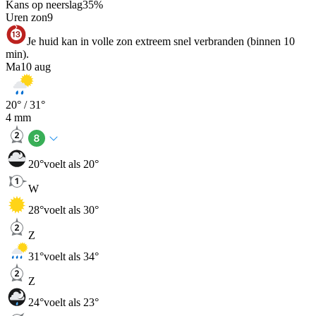
Kans op neerslag
35
%
Uren zon
9
Je huid kan in volle zon extreem snel verbranden (binnen 10
min).
Ma
10 aug
20
° /
31
°
4
mm
20
°
voelt als 20°
W
28
°
voelt als 30°
Z
31
°
voelt als 34°
Z
24
°
voelt als 23°