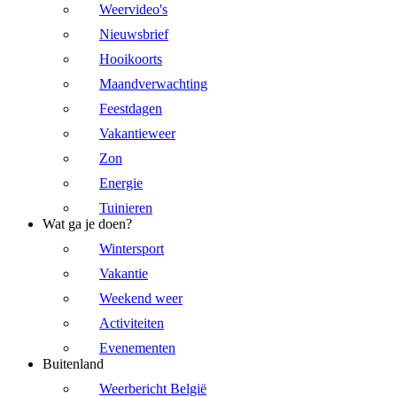
Weervideo's
Nieuwsbrief
Hooikoorts
Maandverwachting
Feestdagen
Vakantieweer
Zon
Energie
Tuinieren
Wat ga je doen?
Wintersport
Vakantie
Weekend weer
Activiteiten
Evenementen
Buitenland
Weerbericht België