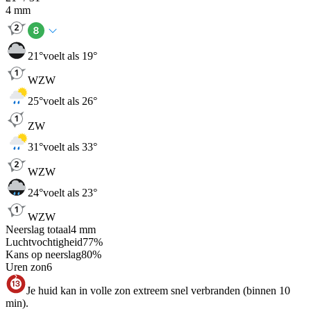
4
mm
21
°
voelt als 19°
WZW
25
°
voelt als 26°
ZW
31
°
voelt als 33°
WZW
24
°
voelt als 23°
WZW
Neerslag totaal
4
mm
Luchtvochtigheid
77
%
Kans op neerslag
80
%
Uren zon
6
Je huid kan in volle zon extreem snel verbranden (binnen 10
min).