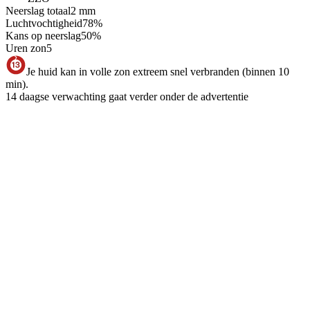
Neerslag totaal
2
mm
Luchtvochtigheid
78
%
Kans op neerslag
50
%
Uren zon
5
Je huid kan in volle zon extreem snel verbranden (binnen 10
min).
14 daagse verwachting gaat verder onder de advertentie