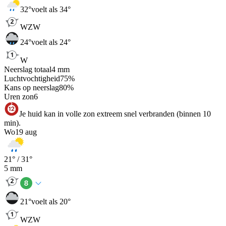
32
°
voelt als 34°
WZW
24
°
voelt als 24°
W
Neerslag totaal
4
mm
Luchtvochtigheid
75
%
Kans op neerslag
80
%
Uren zon
6
Je huid kan in volle zon extreem snel verbranden (binnen 10
min).
Wo
19 aug
21
° /
31
°
5
mm
21
°
voelt als 20°
WZW