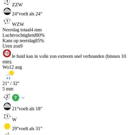
ZZW
24
°
voelt als 24°
WZW
Neerslag totaal
4
mm
Luchtvochtigheid
80
%
Kans op neerslag
85
%
Uren zon
9
Je huid kan in volle zon extreem snel verbranden (binnen 10
min).
Wo
12 aug
21
° /
32
°
5
mm
21
°
voelt als 18°
W
29
°
voelt als 31°