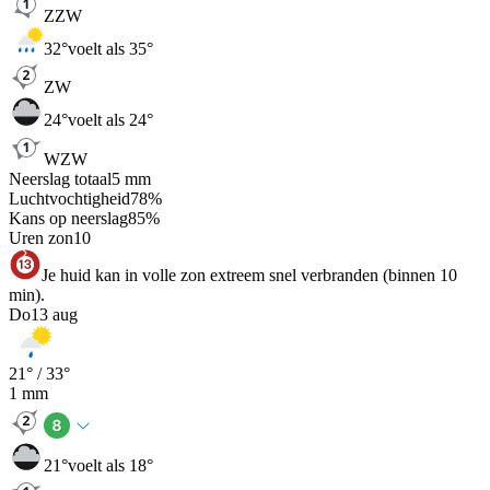
ZZW
32
°
voelt als 35°
ZW
24
°
voelt als 24°
WZW
Neerslag totaal
5
mm
Luchtvochtigheid
78
%
Kans op neerslag
85
%
Uren zon
10
Je huid kan in volle zon extreem snel verbranden (binnen 10
min).
Do
13 aug
21
° /
33
°
1
mm
21
°
voelt als 18°