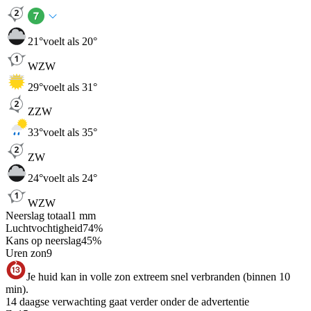
21
°
voelt als 20°
WZW
29
°
voelt als 31°
ZZW
33
°
voelt als 35°
ZW
24
°
voelt als 24°
WZW
Neerslag totaal
1
mm
Luchtvochtigheid
74
%
Kans op neerslag
45
%
Uren zon
9
Je huid kan in volle zon extreem snel verbranden (binnen 10
min).
14 daagse verwachting gaat verder onder de advertentie