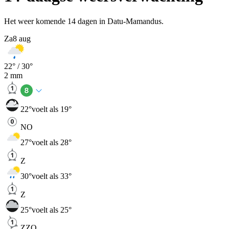
Het weer komende 14 dagen in Datu-Mamandus.
Za
8 aug
22
° /
30
°
2
mm
22
°
voelt als 19°
NO
27
°
voelt als 28°
Z
30
°
voelt als 33°
Z
25
°
voelt als 25°
ZZO