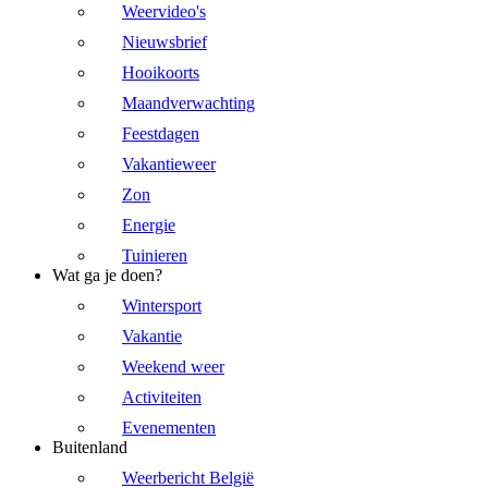
Weervideo's
Nieuwsbrief
Hooikoorts
Maandverwachting
Feestdagen
Vakantieweer
Zon
Energie
Tuinieren
Wat ga je doen?
Wintersport
Vakantie
Weekend weer
Activiteiten
Evenementen
Buitenland
Weerbericht België