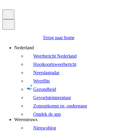
Terug naar home
Nederland
Weerbericht Nederland
Hooikoortsweerbericht
Neerslagradar
Weerflits
Gezondheid
Gevoelstemperatuur
Zonsopkomst en -ondergang
Ontdek de app
Weernieuws
Nieuwsblog