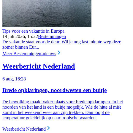
Tips voor een vakantie in Europa
19 juli 2026, 15:22
Bestemmingen
De vakantie staat voor de deur. Wil je nog last minute weg deze
zomer binnen Eur...
Meer Bestemmingen-nieuws
Weerbericht Nederland
6 aug, 16:28
Brede opklaringen, noordwesten een buitje
De bewolking maakt vaker plaats voor brede opklaringen. In het
noorden van het land is een buitje mogelijk.
Wie de hitte al mist
komt in het weekend weer aan zijn trekken. Dan loopt de
temperatuur geleidelijk op naar tropische waarden.
Weerbericht Nederland