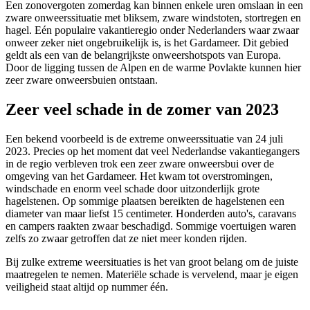
Een zonovergoten zomerdag kan binnen enkele uren omslaan in een
zware onweerssituatie met bliksem, zware windstoten, stortregen en
hagel. Eén populaire vakantieregio onder Nederlanders waar zwaar
onweer zeker niet ongebruikelijk is, is het Gardameer. Dit gebied
geldt als een van de belangrijkste onweershotspots van Europa.
Door de ligging tussen de Alpen en de warme Povlakte kunnen hier
zeer zware onweersbuien ontstaan.
Zeer veel schade in de zomer van 2023
Een bekend voorbeeld is de extreme onweerssituatie van 24 juli
2023. Precies op het moment dat veel Nederlandse vakantiegangers
in de regio verbleven trok een zeer zware onweersbui over de
omgeving van het Gardameer. Het kwam tot overstromingen,
windschade en enorm veel schade door uitzonderlijk grote
hagelstenen. Op sommige plaatsen bereikten de hagelstenen een
diameter van maar liefst 15 centimeter. Honderden auto's, caravans
en campers raakten zwaar beschadigd. Sommige voertuigen waren
zelfs zo zwaar getroffen dat ze niet meer konden rijden.
Bij zulke extreme weersituaties is het van groot belang om de juiste
maatregelen te nemen. Materiële schade is vervelend, maar je eigen
veiligheid staat altijd op nummer één.