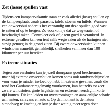
Zet (losse) spullen vast
Tijdens een kampeervakantie staan er vaak allerlei (losse) spullen op
de kampeerplaats, zoals parasols, tafels, stoelen en luifels. Wanneer
een onweersbui nadert is het verstandig om deze spullen goed vast
te zetten of op te bergen. Zo voorkom je dat ze wegwaaien of
beschadigd raken. Controleer ook of je tent goed is verankerd. In
extreme gevallen kan een tent zelfs wegwaaien als de haringen niet
stevig genoeg in de grond zitten. Bij zware onweersbuien kunnen
windstoten namelijk gemakkelijk snelheden van meer dan 100
kilometer per uur bereiken.
Extreme situaties
Tegen onweersbuien kun je jezelf doorgaans goed beschermen,
maar bij extreme onweersbuien komen soms ook randverschijnselen
voor waar je minder invloed op hebt. In extreme gevallen, zoals die
rond het Gardameer regelmatig voorkomen, kan het zelfs tot zeer
zware windstoten, grote hagelstenen en extreme neerslag in korte
tijd komen. Dit kan leiden tot overstromingen en aanzienlijke schade
aan tenten, caravans en auto’s. Op dat moment is de natuur
simpelweg te krachtig en kun je daar weinig meer tegen doen.