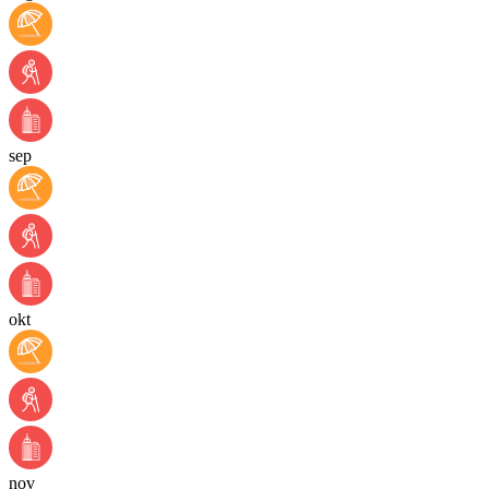
sep
okt
nov