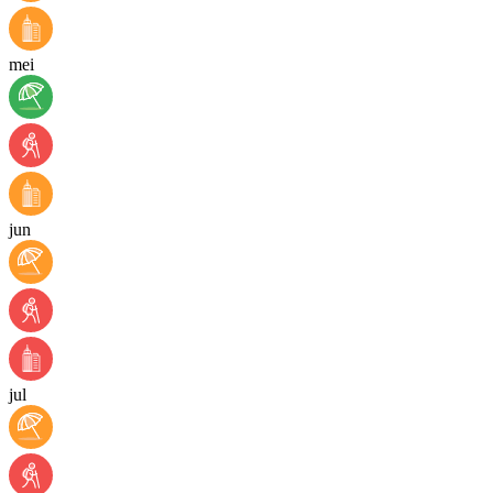
mei
jun
jul