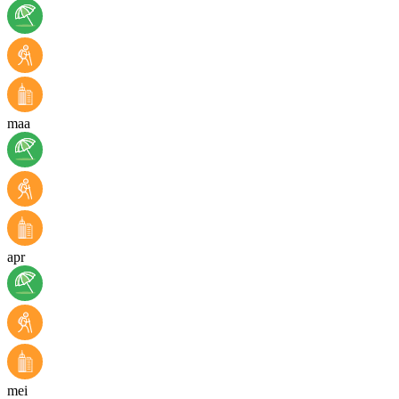
maa
apr
mei