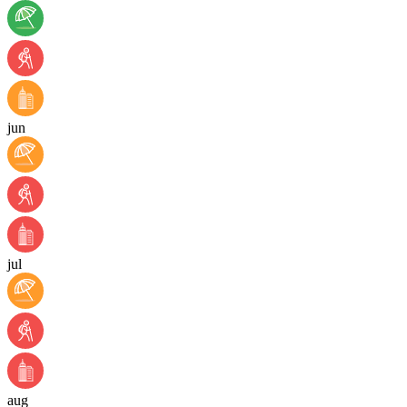
jun
jul
aug