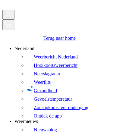
Terug naar home
Nederland
Weerbericht Nederland
Hooikoortsweerbericht
Neerslagradar
Weerflits
Gezondheid
Gevoelstemperatuur
Zonsopkomst en -ondergang
Ontdek de app
Weernieuws
Nieuwsblog