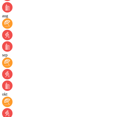
aug
sep
okt