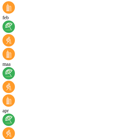
feb
maa
apr