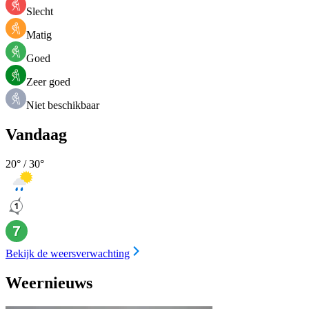
Slecht
Matig
Goed
Zeer goed
Niet beschikbaar
Vandaag
20
° /
30
°
Bekijk de weersverwachting
Weernieuws