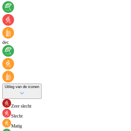
dec
Uitleg van de iconen
Zeer slecht
Slecht
Matig