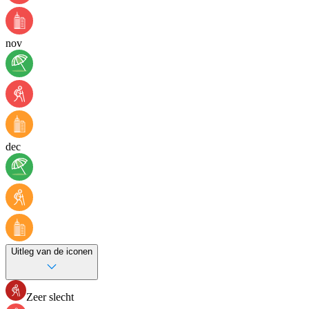
nov
dec
Uitleg van de iconen
Zeer slecht