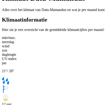
Alles over het klimaat van Datu-Mamandus en wat je per maand kunt
Klimaatinformatie
Hier zie je een overzicht van de gemiddelde klimaatcijfers per maan
min/max.
neerslag
wind
zon
daglengte
UV-index
jan
21
°
/
28
°
12
uur