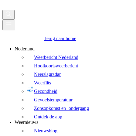
Terug naar home
Nederland
Weerbericht Nederland
Hooikoortsweerbericht
Neerslagradar
Weerflits
Gezondheid
Gevoelstemperatuur
Zonsopkomst en -ondergang
Ontdek de app
Weernieuws
Nieuwsblog