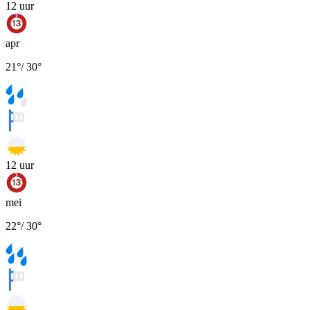
12
uur
apr
21
°
/
30
°
12
uur
mei
22
°
/
30
°