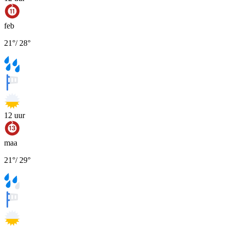
feb
21
°
/
28
°
12
uur
maa
21
°
/
29
°