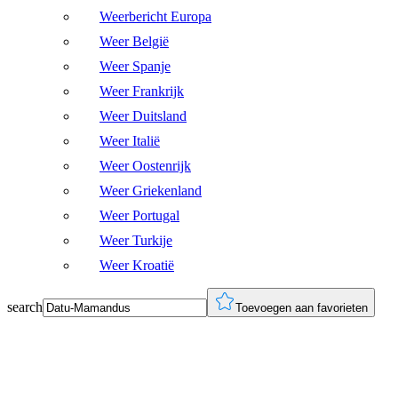
Weerbericht Europa
Weer België
Weer Spanje
Weer Frankrijk
Weer Duitsland
Weer Italië
Weer Oostenrijk
Weer Griekenland
Weer Portugal
Weer Turkije
Weer Kroatië
search
Toevoegen aan favorieten