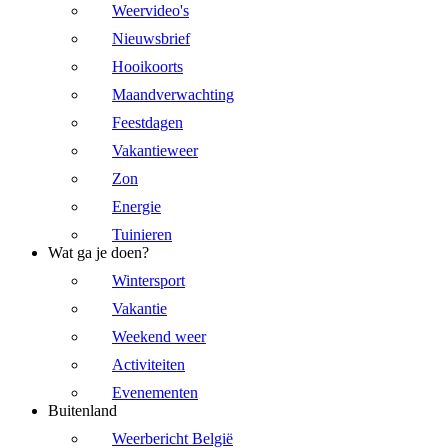
Weervideo's
Nieuwsbrief
Hooikoorts
Maandverwachting
Feestdagen
Vakantieweer
Zon
Energie
Tuinieren
Wat ga je doen?
Wintersport
Vakantie
Weekend weer
Activiteiten
Evenementen
Buitenland
Weerbericht België