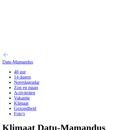
Datu-Mamandus
48 uur
14 dagen
Neerslagradar
Zon en maan
Activiteiten
Vakantie
Klimaat
Gezondheid
Foto's
Klimaat Datu-Mamandus