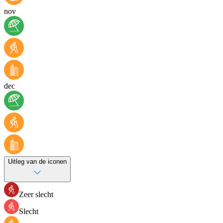
nov
dec
Uitleg van de iconen
Zeer slecht
Slecht