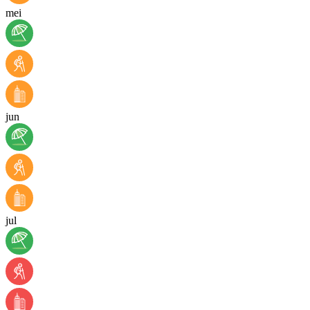
mei
jun
jul