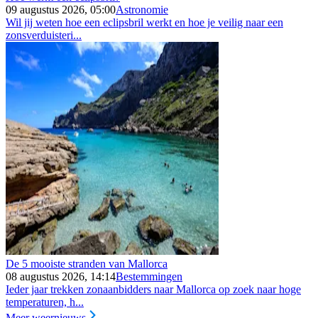
09 augustus 2026, 05:00
Astronomie
Wil jij weten hoe een eclipsbril werkt en hoe je veilig naar een
zonsverduisteri...
De 5 mooiste stranden van Mallorca
08 augustus 2026, 14:14
Bestemmingen
Ieder jaar trekken zonaanbidders naar Mallorca op zoek naar hoge
temperaturen, h...
Meer weernieuws