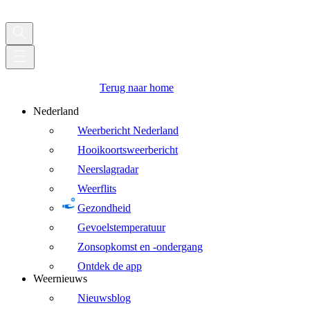
Terug naar home
Nederland
Weerbericht Nederland
Hooikoortsweerbericht
Neerslagradar
Weerflits
Gezondheid
Gevoelstemperatuur
Zonsopkomst en -ondergang
Ontdek de app
Weernieuws
Nieuwsblog