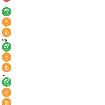
aug
sep
okt