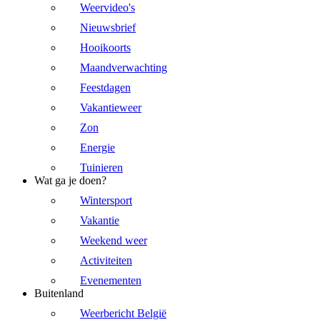
Weervideo's
Nieuwsbrief
Hooikoorts
Maandverwachting
Feestdagen
Vakantieweer
Zon
Energie
Tuinieren
Wat ga je doen?
Wintersport
Vakantie
Weekend weer
Activiteiten
Evenementen
Buitenland
Weerbericht België