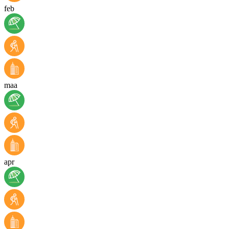
feb
maa
apr