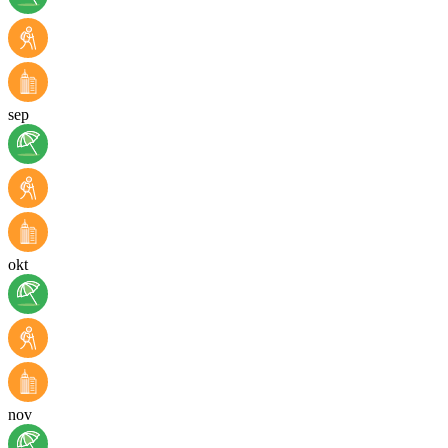
sep
okt
nov