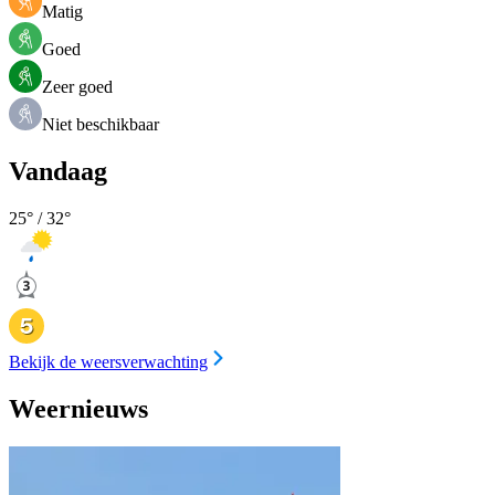
Matig
Goed
Zeer goed
Niet beschikbaar
Vandaag
25
° /
32
°
Bekijk de weersverwachting
Weernieuws