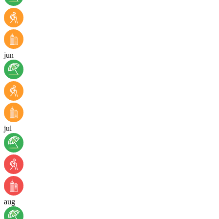
jun
jul
aug