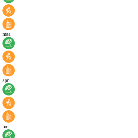
maa
apr
mei