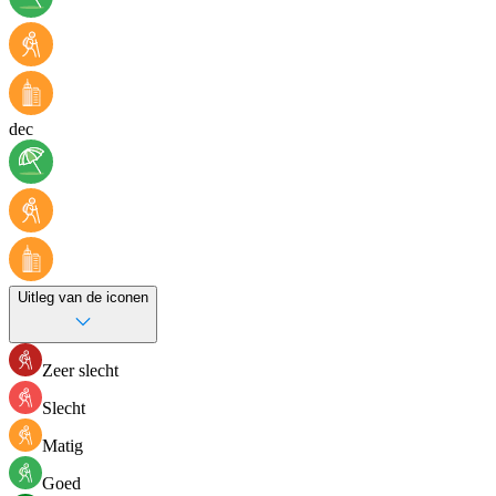
dec
Uitleg van de iconen
Zeer slecht
Slecht
Matig
Goed