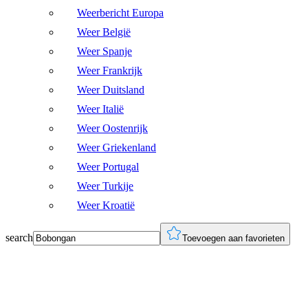
Weerbericht Europa
Weer België
Weer Spanje
Weer Frankrijk
Weer Duitsland
Weer Italië
Weer Oostenrijk
Weer Griekenland
Weer Portugal
Weer Turkije
Weer Kroatië
search
Toevoegen aan favorieten