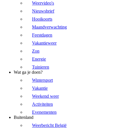
Weervideo's
Nieuwsbrief
Hooikoorts
Maandverwachting
Feestdagen
Vakantieweer
Zon
Energie
Tuinieren
Wat ga je doen?
Wintersport
Vakantie
Weekend weer
Activiteiten
Evenementen
Buitenland
Weerbericht België