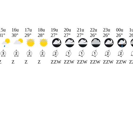
15u
16u
17u
18u
19u
20u
21u
22u
23u
00u
1
31
°
30
°
29
°
28
°
27
°
27
°
27
°
26
°
26
°
26
°
2
Z
Z
Z
Z
ZZW
ZZW
ZZW
ZZW
ZZW
ZZW
Z