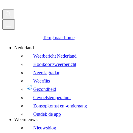
Terug naar home
Nederland
Weerbericht Nederland
Hooikoortsweerbericht
Neerslagradar
Weerflits
Gezondheid
Gevoelstemperatuur
Zonsopkomst en -ondergang
Ontdek de app
Weernieuws
Nieuwsblog