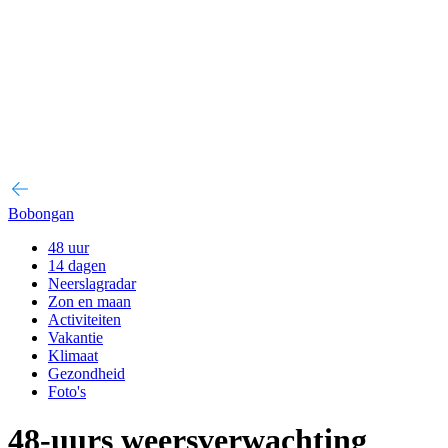
Bobongan
48 uur
14 dagen
Neerslagradar
Zon en maan
Activiteiten
Vakantie
Klimaat
Gezondheid
Foto's
48-uurs weersverwachting