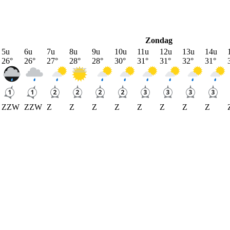
Zondag
5u
6u
7u
8u
9u
10u
11u
12u
13u
14u
26
°
26
°
27
°
28
°
28
°
30
°
31
°
31
°
32
°
31
°
ZZW
ZZW
Z
Z
Z
Z
Z
Z
Z
Z