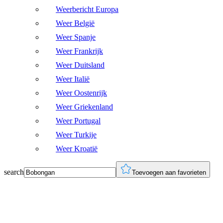
Weerbericht Europa
Weer België
Weer Spanje
Weer Frankrijk
Weer Duitsland
Weer Italië
Weer Oostenrijk
Weer Griekenland
Weer Portugal
Weer Turkije
Weer Kroatië
search
Toevoegen aan favorieten