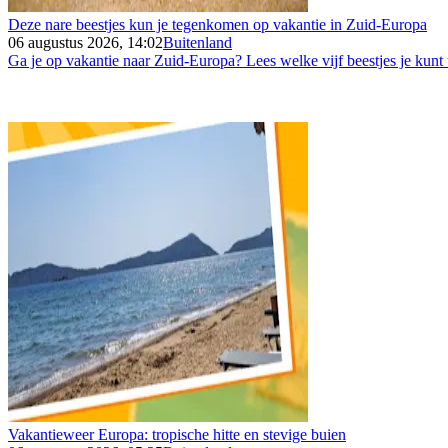
Deze nare beestjes kun je tegenkomen op vakantie in Zuid-Europa
06 augustus 2026, 14:02
Buitenland
Ga je op vakantie naar Zuid-Europa? Lees welke vijf beestjes je kunt
Vakantieweer Europa: tropische hitte en stevige buien