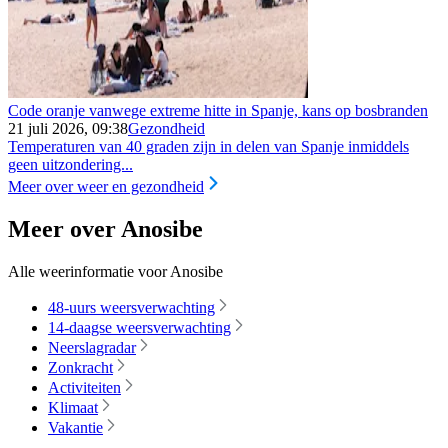
Code oranje vanwege extreme hitte in Spanje, kans op bosbranden
21 juli 2026, 09:38
Gezondheid
Temperaturen van 40 graden zijn in delen van Spanje inmiddels
geen uitzondering...
Meer over weer en gezondheid
Meer over Anosibe
Alle weerinformatie voor Anosibe
48-uurs weersverwachting
14-daagse weersverwachting
Neerslagradar
Zonkracht
Activiteiten
Klimaat
Vakantie