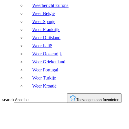
Weerbericht Europa
Weer België
Weer Spanje
Weer Frankrijk
Weer Duitsland
Weer Italië
Weer Oostenrijk
Weer Griekenland
Weer Portugal
Weer Turkije
Weer Kroatië
search
Toevoegen aan favorieten