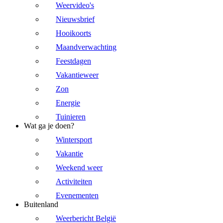
Weervideo's
Nieuwsbrief
Hooikoorts
Maandverwachting
Feestdagen
Vakantieweer
Zon
Energie
Tuinieren
Wat ga je doen?
Wintersport
Vakantie
Weekend weer
Activiteiten
Evenementen
Buitenland
Weerbericht België