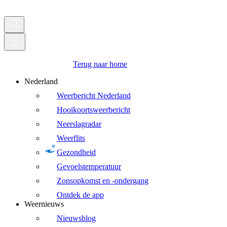
Terug naar home
Nederland
Weerbericht Nederland
Hooikoortsweerbericht
Neerslagradar
Weerflits
Gezondheid
Gevoelstemperatuur
Zonsopkomst en -ondergang
Ontdek de app
Weernieuws
Nieuwsblog