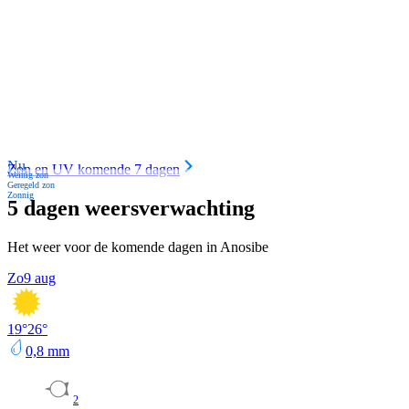
Nu
Zon en UV komende 7 dagen
Weinig zon
Geregeld zon
Zonnig
5 dagen weersverwachting
Het weer voor de komende dagen in Anosibe
Zo
9 aug
19
°
26
°
0,8
mm
2