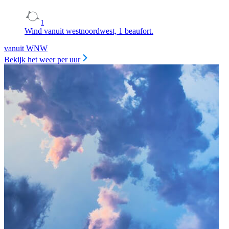
1
Wind vanuit westnoordwest, 1 beaufort.
vanuit WNW
Bekijk het weer per uur