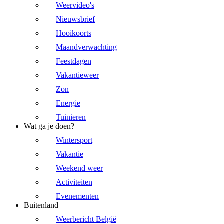
Weervideo's
Nieuwsbrief
Hooikoorts
Maandverwachting
Feestdagen
Vakantieweer
Zon
Energie
Tuinieren
Wat ga je doen?
Wintersport
Vakantie
Weekend weer
Activiteiten
Evenementen
Buitenland
Weerbericht België