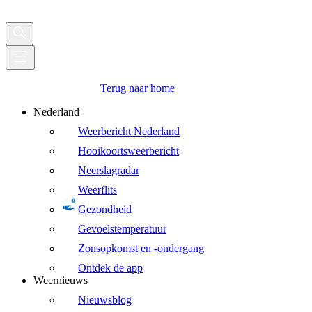
Terug naar home
Nederland
Weerbericht Nederland
Hooikoortsweerbericht
Neerslagradar
Weerflits
Gezondheid
Gevoelstemperatuur
Zonsopkomst en -ondergang
Ontdek de app
Weernieuws
Nieuwsblog