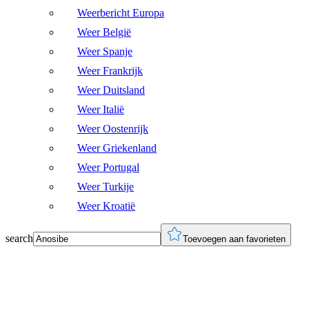
Weerbericht Europa
Weer België
Weer Spanje
Weer Frankrijk
Weer Duitsland
Weer Italië
Weer Oostenrijk
Weer Griekenland
Weer Portugal
Weer Turkije
Weer Kroatië
search
Toevoegen aan favorieten