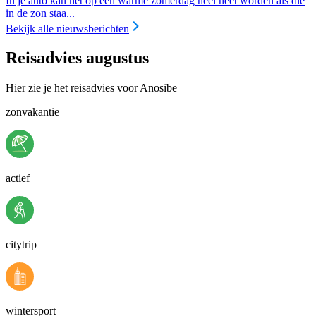
In je auto kan het op een warme zomerdag heel heet worden als die
in de zon staa...
Bekijk alle nieuwsberichten
Reisadvies augustus
Hier zie je het reisadvies voor Anosibe
zonvakantie
actief
citytrip
wintersport