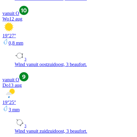
vanuit O
Wo
12 aug
19
°
27
°
0,8
mm
3
Wind vanuit oostzuidoost, 3 beaufort.
vanuit O
Do
13 aug
19
°
25
°
3
mm
3
Wind vanuit zuidzuidoost, 3 beaufort.