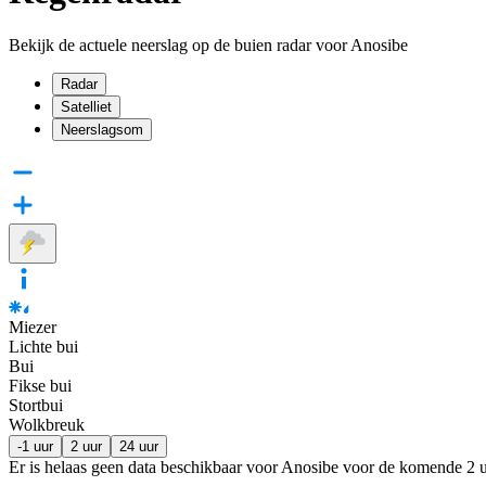
Bekijk de actuele neerslag op de buien radar voor Anosibe
Radar
Satelliet
Neerslagsom
Miezer
Lichte bui
Bui
Fikse bui
Stortbui
Wolkbreuk
-1 uur
2 uur
24 uur
Er is helaas geen data beschikbaar voor Anosibe voor de komende
2 