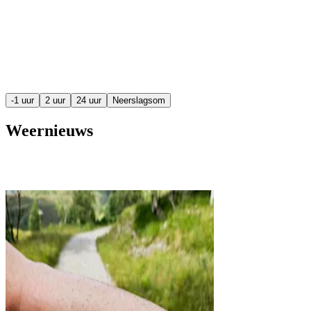
-1 uur
2 uur
24 uur
Neerslagsom
Weernieuws