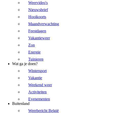
Weervideo's
Nieuwsbrief
Hooikoorts
Maandverwachting
Feestdagen
Vakantieweer
Zon
Energie
Tuinieren
Wat ga je doen?
Wintersport
Vakantie
Weekend weer
Activiteiten
Evenementen
Buitenland
Weerbericht België