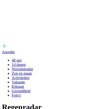
Anosibe
48 uur
14 dagen
Neerslagradar
Zon en maan
Activiteiten
Vakantie
Klimaat
Gezondheid
Foto's
Regenradar