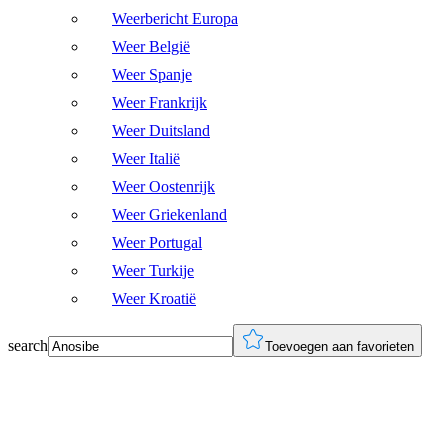
Weerbericht Europa
Weer België
Weer Spanje
Weer Frankrijk
Weer Duitsland
Weer Italië
Weer Oostenrijk
Weer Griekenland
Weer Portugal
Weer Turkije
Weer Kroatië
search
Toevoegen aan favorieten