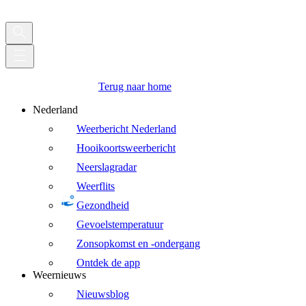
Terug naar home
Nederland
Weerbericht Nederland
Hooikoortsweerbericht
Neerslagradar
Weerflits
Gezondheid
Gevoelstemperatuur
Zonsopkomst en -ondergang
Ontdek de app
Weernieuws
Nieuwsblog