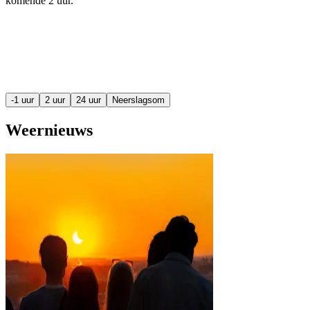
komende
2 uur
.
-1 uur
2 uur
24 uur
Neerslagsom
Weernieuws