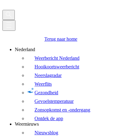
Terug naar home
Nederland
Weerbericht Nederland
Hooikoortsweerbericht
Neerslagradar
Weerflits
Gezondheid
Gevoelstemperatuur
Zonsopkomst en -ondergang
Ontdek de app
Weernieuws
Nieuwsblog