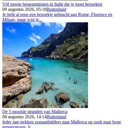
Vijf mooie bestemmingen in Italië die je moet bezoeken
09 augustus 2026, 05:18
Buitenland
Je hebt al eens een bezoekje gebracht aan Rome, Florence en
Milaan, maar wist je...
De 5 mooiste stranden van Mallorca
08 augustus 2026, 14:14
Buitenland
Ieder jaar trekken zonaanbidders naar Mallorca op zoek naar hoge
temperaturen, h...