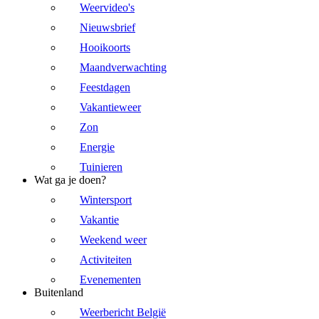
Weervideo's
Nieuwsbrief
Hooikoorts
Maandverwachting
Feestdagen
Vakantieweer
Zon
Energie
Tuinieren
Wat ga je doen?
Wintersport
Vakantie
Weekend weer
Activiteiten
Evenementen
Buitenland
Weerbericht België