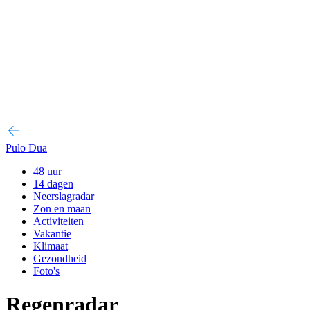
Pulo Dua
48 uur
14 dagen
Neerslagradar
Zon en maan
Activiteiten
Vakantie
Klimaat
Gezondheid
Foto's
Regenradar