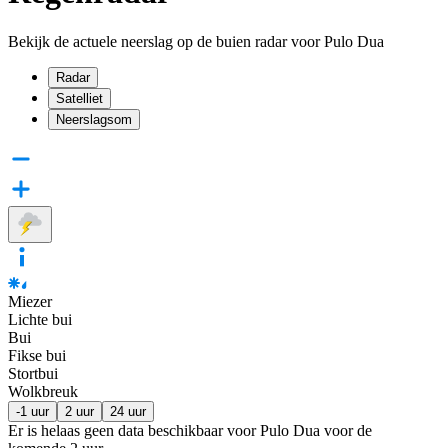
Bekijk de actuele neerslag op de buien radar voor Pulo Dua
Radar
Satelliet
Neerslagsom
Miezer
Lichte bui
Bui
Fikse bui
Stortbui
Wolkbreuk
-1 uur
2 uur
24 uur
Er is helaas geen data beschikbaar voor Pulo Dua voor de