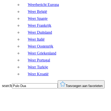
Weerbericht Europa
Weer België
Weer Spanje
Weer Frankrijk
Weer Duitsland
Weer Italië
Weer Oostenrijk
Weer Griekenland
Weer Portugal
Weer Turkije
Weer Kroatië
search
Toevoegen aan favorieten