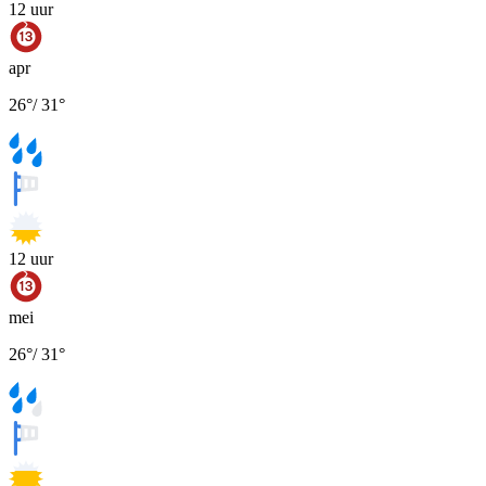
12
uur
apr
26
°
/
31
°
12
uur
mei
26
°
/
31
°