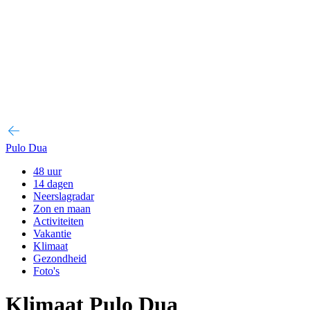
Pulo Dua
48 uur
14 dagen
Neerslagradar
Zon en maan
Activiteiten
Vakantie
Klimaat
Gezondheid
Foto's
Klimaat Pulo Dua