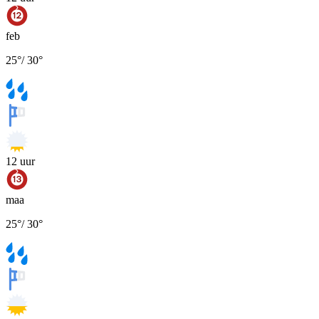
feb
25
°
/
30
°
12
uur
maa
25
°
/
30
°