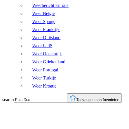
Weerbericht Europa
Weer België
Weer Spanje
Weer Frankrijk
Weer Duitsland
Weer Italië
Weer Oostenrijk
Weer Griekenland
Weer Portugal
Weer Turkije
Weer Kroatië
search
Toevoegen aan favorieten