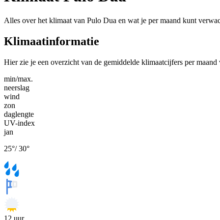
Alles over het klimaat van Pulo Dua en wat je per maand kunt verwa
Klimaatinformatie
Hier zie je een overzicht van de gemiddelde klimaatcijfers per maand
min/max.
neerslag
wind
zon
daglengte
UV-index
jan
25
°
/
30
°
12
uur