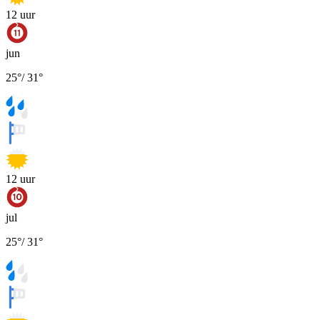
12
uur
jun
25
°
/
31
°
12
uur
jul
25
°
/
31
°