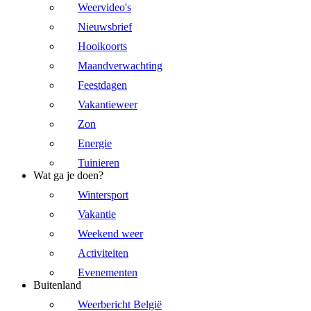
Weervideo's
Nieuwsbrief
Hooikoorts
Maandverwachting
Feestdagen
Vakantieweer
Zon
Energie
Tuinieren
Wat ga je doen?
Wintersport
Vakantie
Weekend weer
Activiteiten
Evenementen
Buitenland
Weerbericht België