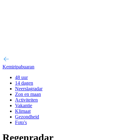
Kemiripabuaran
48 uur
14 dagen
Neerslagradar
Zon en maan
Activiteiten
Vakantie
Klimaat
Gezondheid
Foto's
Regenradar