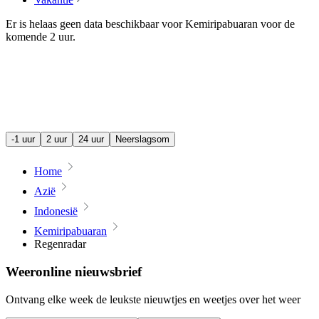
Er is helaas geen data beschikbaar voor Kemiripabuaran voor de
komende
2 uur
.
-1 uur
2 uur
24 uur
Neerslagsom
Home
Azië
Indonesië
Kemiripabuaran
Regenradar
Weeronline nieuwsbrief
Ontvang elke week de leukste nieuwtjes en weetjes over het weer