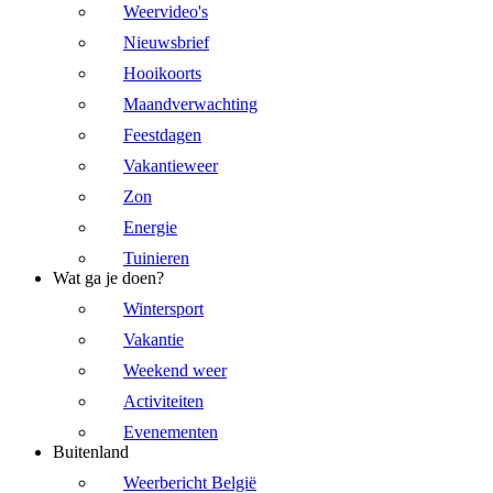
Weervideo's
Nieuwsbrief
Hooikoorts
Maandverwachting
Feestdagen
Vakantieweer
Zon
Energie
Tuinieren
Wat ga je doen?
Wintersport
Vakantie
Weekend weer
Activiteiten
Evenementen
Buitenland
Weerbericht België