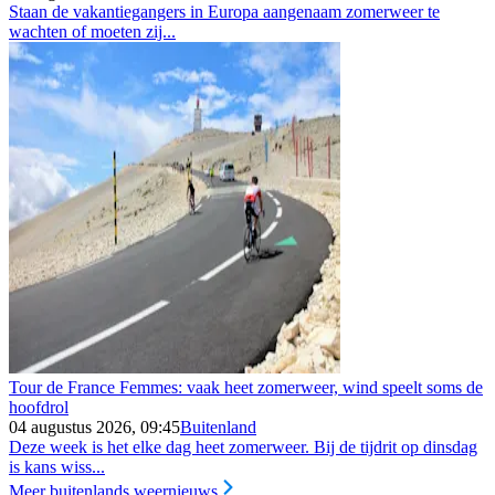
Staan de vakantiegangers in Europa aangenaam zomerweer te
wachten of moeten zij...
Tour de France Femmes: vaak heet zomerweer, wind speelt soms de
hoofdrol
04 augustus 2026, 09:45
Buitenland
Deze week is het elke dag heet zomerweer. Bij de tijdrit op dinsdag
is kans wiss...
Meer buitenlands weernieuws