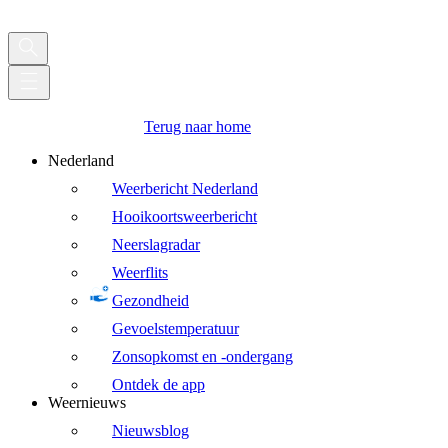
Terug naar home
Nederland
Weerbericht Nederland
Hooikoortsweerbericht
Neerslagradar
Weerflits
Gezondheid
Gevoelstemperatuur
Zonsopkomst en -ondergang
Ontdek de app
Weernieuws
Nieuwsblog