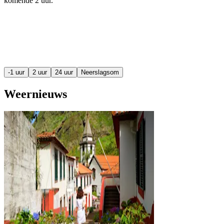
komende
2 uur
.
-1 uur
2 uur
24 uur
Neerslagsom
Weernieuws