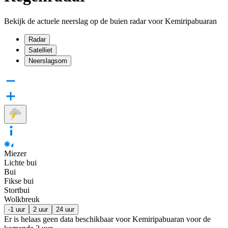
Bekijk de actuele neerslag op de buien radar voor Kemiripabuaran
Radar
Satelliet
Neerslagsom
Miezer
Lichte bui
Bui
Fikse bui
Stortbui
Wolkbreuk
-1 uur
2 uur
24 uur
Er is helaas geen data beschikbaar voor Kemiripabuaran voor de