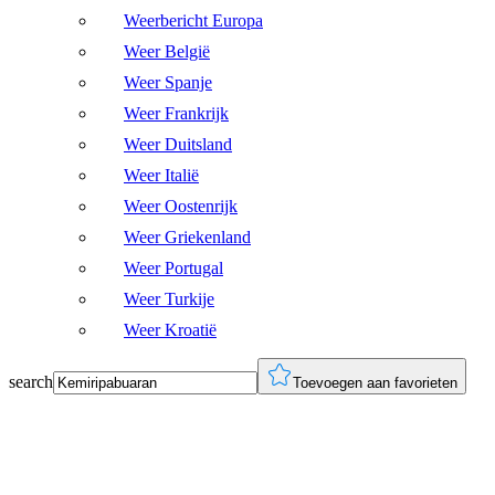
Weerbericht Europa
Weer België
Weer Spanje
Weer Frankrijk
Weer Duitsland
Weer Italië
Weer Oostenrijk
Weer Griekenland
Weer Portugal
Weer Turkije
Weer Kroatië
search
Toevoegen aan favorieten