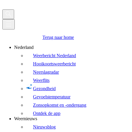
Terug naar home
Nederland
Weerbericht Nederland
Hooikoortsweerbericht
Neerslagradar
Weerflits
Gezondheid
Gevoelstemperatuur
Zonsopkomst en -ondergang
Ontdek de app
Weernieuws
Nieuwsblog