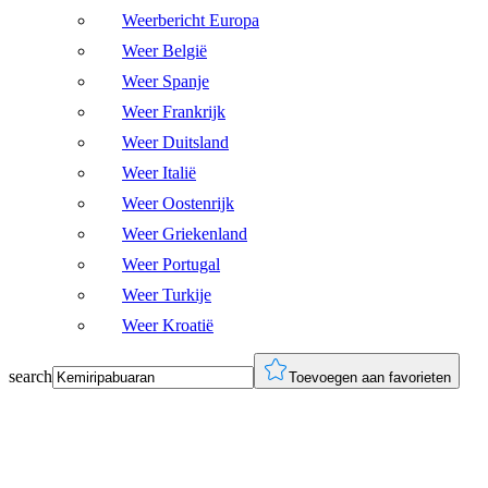
Weerbericht Europa
Weer België
Weer Spanje
Weer Frankrijk
Weer Duitsland
Weer Italië
Weer Oostenrijk
Weer Griekenland
Weer Portugal
Weer Turkije
Weer Kroatië
search
Toevoegen aan favorieten