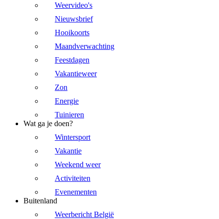
Weervideo's
Nieuwsbrief
Hooikoorts
Maandverwachting
Feestdagen
Vakantieweer
Zon
Energie
Tuinieren
Wat ga je doen?
Wintersport
Vakantie
Weekend weer
Activiteiten
Evenementen
Buitenland
Weerbericht België