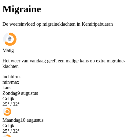
Migraine
De weersinvloed op migraineklachten in Kemiripabuaran
Matig
Het weer van vandaag geeft een matige kans op extra migraine-
klachten
luchtdruk
min
/
max
kans
Zondag
9 augustus
Gelijk
25
° /
32
°
Maandag
10 augustus
Gelijk
25
° /
32
°