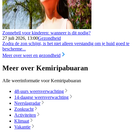
Zonnebril voor kinderen: wanneer is dit nodig?
27 juli 2026, 13:00
Gezondheid
Zodra de zon schijnt, is het niet alleen verstandig om je huid goed te
bescherme...
Meer over weer en gezondheid
Meer over Kemiripabuaran
Alle weerinformatie voor Kemiripabuaran
48-uurs weersverwachting
14-daagse weersverwachting
Neerslagradar
Zonkracht
Activiteiten
Klimaat
Vakantie