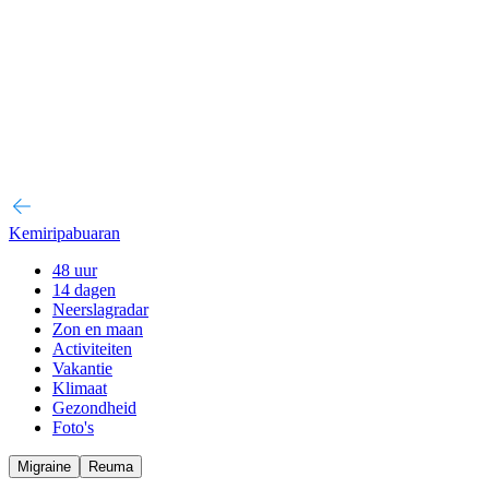
Kemiripabuaran
48 uur
14 dagen
Neerslagradar
Zon en maan
Activiteiten
Vakantie
Klimaat
Gezondheid
Foto's
Migraine
Reuma