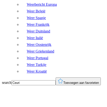
Weerbericht Europa
Weer België
Weer Spanje
Weer Frankrijk
Weer Duitsland
Weer Italië
Weer Oostenrijk
Weer Griekenland
Weer Portugal
Weer Turkije
Weer Kroatië
search
Toevoegen aan favorieten