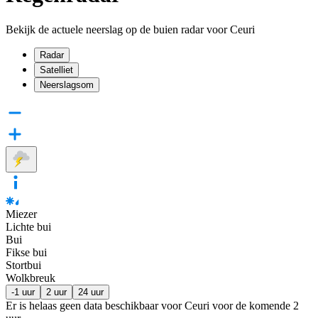
Bekijk de actuele neerslag op de buien radar voor Ceuri
Radar
Satelliet
Neerslagsom
Miezer
Lichte bui
Bui
Fikse bui
Stortbui
Wolkbreuk
-1 uur
2 uur
24 uur
Er is helaas geen data beschikbaar voor Ceuri voor de komende
2