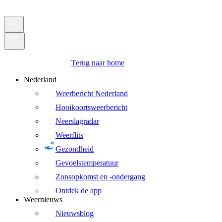
Terug naar home
Nederland
Weerbericht Nederland
Hooikoortsweerbericht
Neerslagradar
Weerflits
Gezondheid
Gevoelstemperatuur
Zonsopkomst en -ondergang
Ontdek de app
Weernieuws
Nieuwsblog