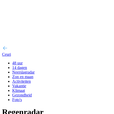
Ceuri
48 uur
14 dagen
Neerslagradar
Zon en maan
Activiteiten
Vakantie
Klimaat
Gezondheid
Foto's
Regenradar