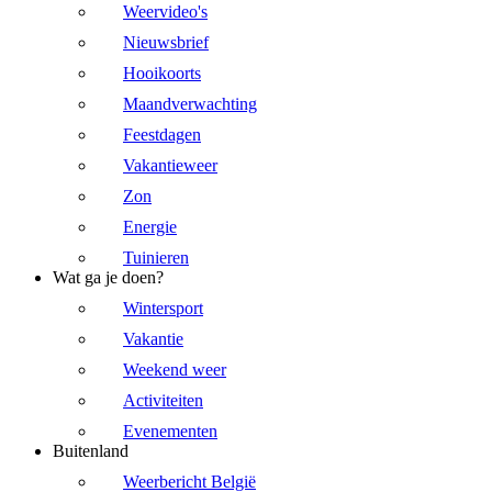
Weervideo's
Nieuwsbrief
Hooikoorts
Maandverwachting
Feestdagen
Vakantieweer
Zon
Energie
Tuinieren
Wat ga je doen?
Wintersport
Vakantie
Weekend weer
Activiteiten
Evenementen
Buitenland
Weerbericht België