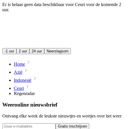
Er is helaas geen data beschikbaar voor Ceuri voor de komende
2
uur
.
-1 uur
2 uur
24 uur
Neerslagsom
Home
Azië
Indonesië
Ceuri
Regenradar
Weeronline nieuwsbrief
Ontvang elke week de leukste nieuwtjes en weetjes over het weer
Gratis inschrijven