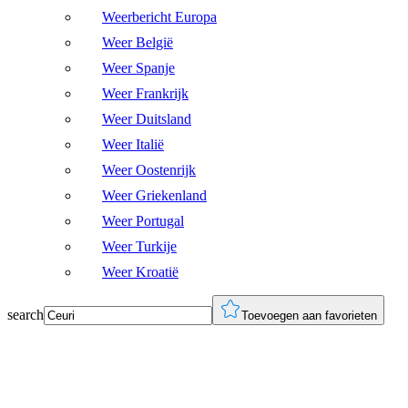
Weerbericht Europa
Weer België
Weer Spanje
Weer Frankrijk
Weer Duitsland
Weer Italië
Weer Oostenrijk
Weer Griekenland
Weer Portugal
Weer Turkije
Weer Kroatië
search
Toevoegen aan favorieten