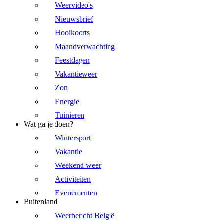
Weervideo's
Nieuwsbrief
Hooikoorts
Maandverwachting
Feestdagen
Vakantieweer
Zon
Energie
Tuinieren
Wat ga je doen?
Wintersport
Vakantie
Weekend weer
Activiteiten
Evenementen
Buitenland
Weerbericht België