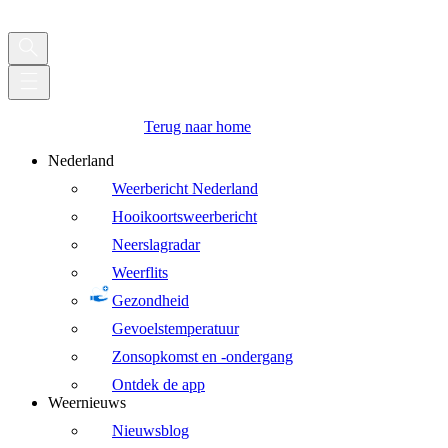
Terug naar home
Nederland
Weerbericht Nederland
Hooikoortsweerbericht
Neerslagradar
Weerflits
Gezondheid
Gevoelstemperatuur
Zonsopkomst en -ondergang
Ontdek de app
Weernieuws
Nieuwsblog