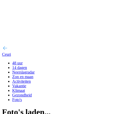
Ceuri
48 uur
14 dagen
Neerslagradar
Zon en maan
Activiteiten
Vakantie
Klimaat
Gezondheid
Foto's
Foto's laden...