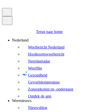
Terug naar home
Nederland
Weerbericht Nederland
Hooikoortsweerbericht
Neerslagradar
Weerflits
Gezondheid
Gevoelstemperatuur
Zonsopkomst en -ondergang
Ontdek de app
Weernieuws
Nieuwsblog