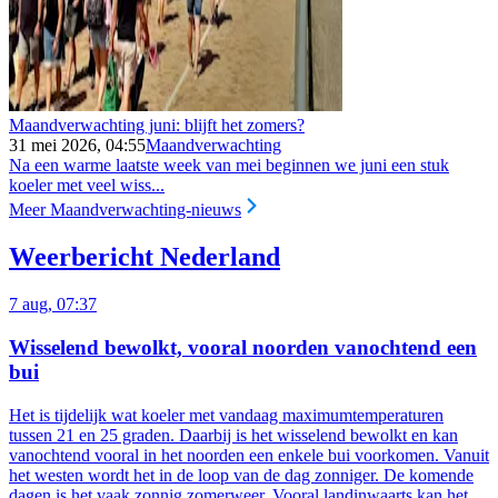
Maandverwachting juni: blijft het zomers?
31 mei 2026, 04:55
Maandverwachting
Na een warme laatste week van mei beginnen we juni een stuk
koeler met veel wiss...
Meer Maandverwachting-nieuws
Weerbericht Nederland
7 aug, 07:37
Wisselend bewolkt, vooral noorden vanochtend een
bui
Het is tijdelijk wat koeler met vandaag maximumtemperaturen
tussen 21 en 25 graden. Daarbij is het wisselend bewolkt en kan
vanochtend vooral in het noorden een enkele bui voorkomen. Vanuit
het westen wordt het in de loop van de dag zonniger. De komende
dagen is het vaak zonnig zomerweer. Vooral landinwaarts kan het