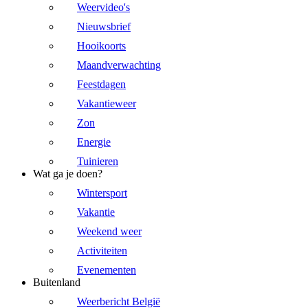
Weervideo's
Nieuwsbrief
Hooikoorts
Maandverwachting
Feestdagen
Vakantieweer
Zon
Energie
Tuinieren
Wat ga je doen?
Wintersport
Vakantie
Weekend weer
Activiteiten
Evenementen
Buitenland
Weerbericht België