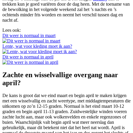
trekken kun je goed variëren door de dag heen. Met de toename van
de bewolking in het volgende weekend zal het ’s nachts en ’s
ochtends minder fris worden en neemt het verschil tussen dag en
nacht af.
Lees ook:
Dit weer is normaal in maart
Lente, wat voor kleding moet ik aan?
Dit weer is normaal in april
Zachte en wisselvallige overgang naar
april?
De kans is groot dat we eind maart en begin april te maken krijgen
met een wisselvallig en zacht weertype, met middagtemperaturen die
uitkomen op zo’n 12-15 graden. Normaal is het eind maart 10-12
graden en begin april 11-13 graden. Zuidwestelijke winden voeren
zachte lucht aan, maar ook wolkenvelden en enkele regenzones of
buien. Waarschijnlijk valt begin april wat meer neerslag dan
gebruikelijk, maar dit betekent niet dat het heel nat wordt. April is
normaal de droogste maand van het jaar en dus regent het slechts af