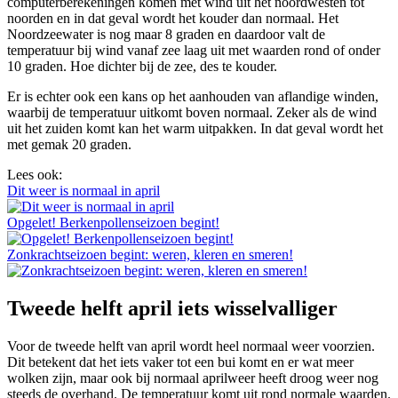
computerberekeningen komen met wind uit het noordwesten tot
noorden en in dat geval wordt het kouder dan normaal. Het
Noordzeewater is nog maar 8 graden en daardoor valt de
temperatuur bij wind vanaf zee laag uit met waarden rond of onder
10 graden. Hoe dichter bij de zee, des te kouder.
Er is echter ook een kans op het aanhouden van aflandige winden,
waarbij de temperatuur uitkomt boven normaal. Zeker als de wind
uit het zuiden komt kan het warm uitpakken. In dat geval wordt het
met gemak 20 graden.
Lees ook:
Dit weer is normaal in april
Opgelet! Berkenpollenseizoen begint!
Zonkrachtseizoen begint: weren, kleren en smeren!
Tweede helft april iets wisselvalliger
Voor de tweede helft van april wordt heel normaal weer voorzien.
Dit betekent dat het iets vaker tot een bui komt en er wat meer
wolken zijn, maar ook bij normaal aprilweer heeft droog weer nog
steeds de overhand. De temperatuur komt uit rond normale waarden.