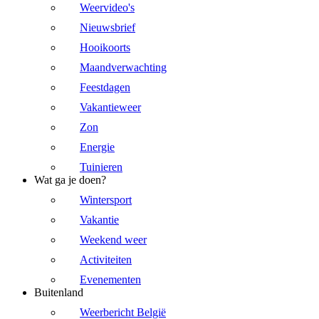
Weervideo's
Nieuwsbrief
Hooikoorts
Maandverwachting
Feestdagen
Vakantieweer
Zon
Energie
Tuinieren
Wat ga je doen?
Wintersport
Vakantie
Weekend weer
Activiteiten
Evenementen
Buitenland
Weerbericht België