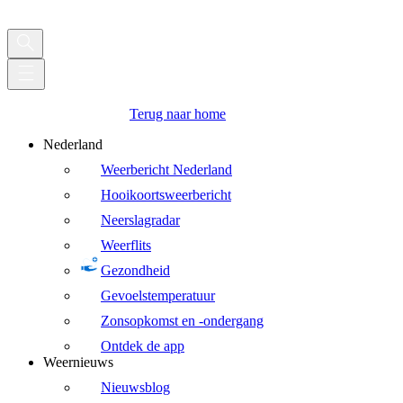
Terug naar home
Nederland
Weerbericht Nederland
Hooikoortsweerbericht
Neerslagradar
Weerflits
Gezondheid
Gevoelstemperatuur
Zonsopkomst en -ondergang
Ontdek de app
Weernieuws
Nieuwsblog