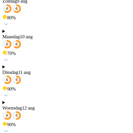
Zondag
9 aug
80
%
Maandag
10 aug
70
%
Dinsdag
11 aug
90
%
Woensdag
12 aug
90
%