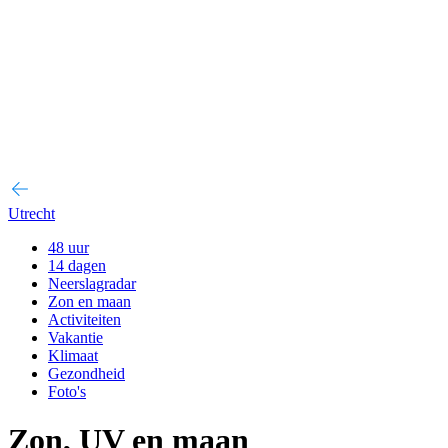
Utrecht
48 uur
14 dagen
Neerslagradar
Zon en maan
Activiteiten
Vakantie
Klimaat
Gezondheid
Foto's
Zon, UV en maan