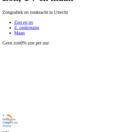
Zongrafiek en zonkracht in Utrecht
Zon en uv
Z. ondergang
Maan
Geen zon
0% zon per uur
Nu
Weinig zon
Geregeld zon
Zonnig