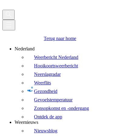
Terug naar home
Nederland
Weerbericht Nederland
Hooikoortsweerbericht
Neerslagradar
Weerflits
Gezondheid
Gevoelstemperatuur
Zonsopkomst en -ondergang
Ontdek de app
Weernieuws
Nieuwsblog