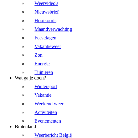
Weervideo's
Nieuwsbrief
Hooikoorts
Maandverwachting
Feestdagen
Vakantieweer
Zon
Energie
Tuinieren
Wat ga je doen?
Wintersport
Vakantie
Weekend weer
Activiteiten
Evenementen
Buitenland
Weerbericht België