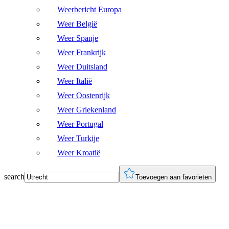
Weerbericht Europa
Weer België
Weer Spanje
Weer Frankrijk
Weer Duitsland
Weer Italië
Weer Oostenrijk
Weer Griekenland
Weer Portugal
Weer Turkije
Weer Kroatië
search
Toevoegen aan favorieten