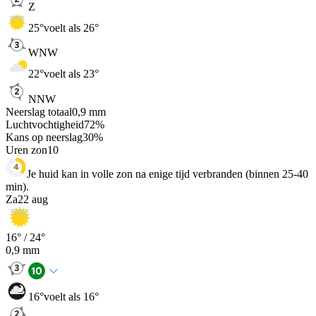
Z
25
°
voelt als 26°
WNW
22
°
voelt als 23°
NNW
Neerslag totaal
0,9
mm
Luchtvochtigheid
72
%
Kans op neerslag
30
%
Uren zon
10
Je huid kan in volle zon na enige tijd verbranden (binnen 25-40
min).
Za
22 aug
16
° /
24
°
0,9
mm
16
°
voelt als 16°