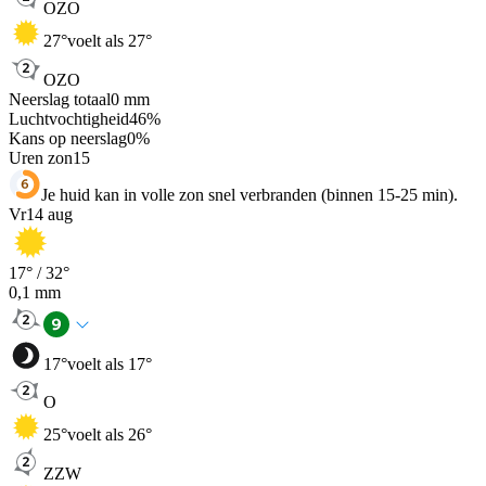
OZO
27
°
voelt als 27°
OZO
Neerslag totaal
0
mm
Luchtvochtigheid
46
%
Kans op neerslag
0
%
Uren zon
15
Je huid kan in volle zon snel verbranden (binnen 15-25 min).
Vr
14 aug
17
° /
32
°
0,1
mm
17
°
voelt als 17°
O
25
°
voelt als 26°
ZZW