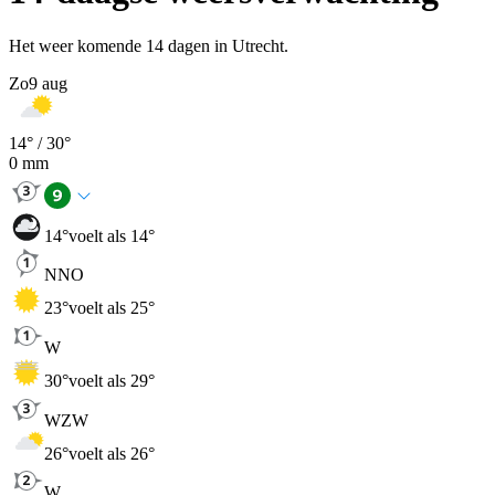
Het weer komende 14 dagen in Utrecht.
Zo
9 aug
14
° /
30
°
0
mm
14
°
voelt als 14°
NNO
23
°
voelt als 25°
W
30
°
voelt als 29°
WZW
26
°
voelt als 26°
W