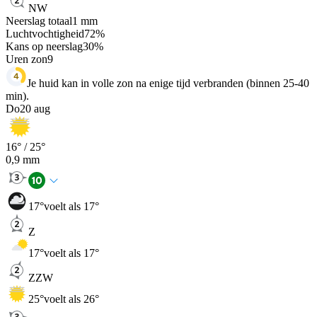
NW
Neerslag totaal
1
mm
Luchtvochtigheid
72
%
Kans op neerslag
30
%
Uren zon
9
Je huid kan in volle zon na enige tijd verbranden (binnen 25-40
min).
Do
20 aug
16
° /
25
°
0,9
mm
17
°
voelt als 17°
Z
17
°
voelt als 17°
ZZW
25
°
voelt als 26°