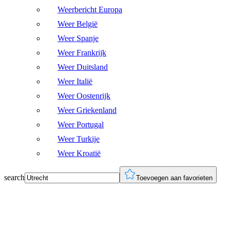
Weerbericht Europa
Weer België
Weer Spanje
Weer Frankrijk
Weer Duitsland
Weer Italië
Weer Oostenrijk
Weer Griekenland
Weer Portugal
Weer Turkije
Weer Kroatië
search
Toevoegen aan favorieten