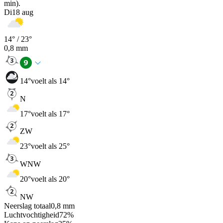
min).
Di
18 aug
14
° /
23
°
0,8
mm
14
°
voelt als 14°
N
17
°
voelt als 17°
ZW
23
°
voelt als 25°
WNW
20
°
voelt als 20°
NW
Neerslag totaal
0,8
mm
Luchtvochtigheid
72
%