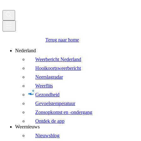
Terug naar home
Nederland
Weerbericht Nederland
Hooikoortsweerbericht
Neerslagradar
Weerflits
Gezondheid
Gevoelstemperatuur
Zonsopkomst en -ondergang
Ontdek de app
Weernieuws
Nieuwsblog