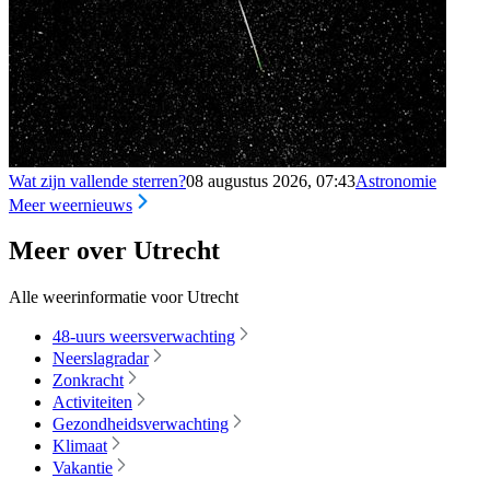
Wat zijn vallende sterren?
08 augustus 2026, 07:43
Astronomie
Meer weernieuws
Meer over Utrecht
Alle weerinformatie voor Utrecht
48-uurs weersverwachting
Neerslagradar
Zonkracht
Activiteiten
Gezondheidsverwachting
Klimaat
Vakantie