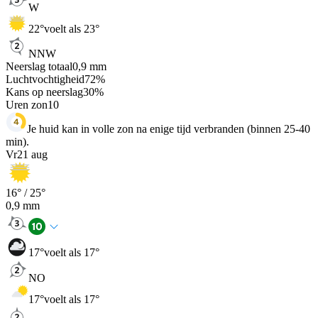
W
22
°
voelt als 23°
NNW
Neerslag totaal
0,9
mm
Luchtvochtigheid
72
%
Kans op neerslag
30
%
Uren zon
10
Je huid kan in volle zon na enige tijd verbranden (binnen 25-40
min).
Vr
21 aug
16
° /
25
°
0,9
mm
17
°
voelt als 17°
NO
17
°
voelt als 17°