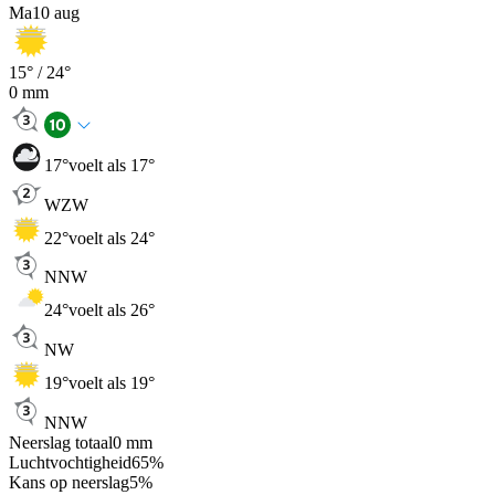
Ma
10 aug
15
° /
24
°
0
mm
17
°
voelt als 17°
WZW
22
°
voelt als 24°
NNW
24
°
voelt als 26°
NW
19
°
voelt als 19°
NNW
Neerslag totaal
0
mm
Luchtvochtigheid
65
%
Kans op neerslag
5
%