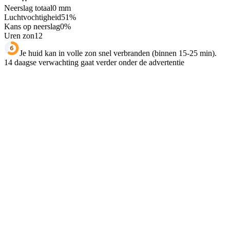
Neerslag totaal
0
mm
Luchtvochtigheid
51
%
Kans op neerslag
0
%
Uren zon
12
Je huid kan in volle zon snel verbranden (binnen 15-25 min).
14 daagse verwachting gaat verder onder de advertentie