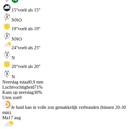
15
°
voelt als 15°
NNO
19
°
voelt als 19°
NNO
24
°
voelt als 25°
N
20
°
voelt als 20°
N
Neerslag totaal
0,9
mm
Luchtvochtigheid
71
%
Kans op neerslag
30
%
Uren zon
9
Je huid kan in volle zon gemakkelijk verbranden (binnen 20-30
min).
Ma
17 aug