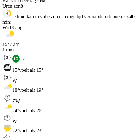
Kans op neerslag
25
%
Uren zon
8
Je huid kan in volle zon na enige tijd verbranden (binnen 25-40
min).
Wo
19 aug
15
° /
24
°
1
mm
15
°
voelt als 15°
W
18
°
voelt als 19°
ZW
24
°
voelt als 26°
W
22
°
voelt als 23°