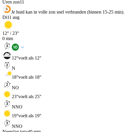
Uren zon
11
Je huid kan in volle zon snel verbranden (binnen 15-25 min).
Di
11 aug
12
° /
23
°
0
mm
12
°
voelt als 12°
N
18
°
voelt als 18°
NO
23
°
voelt als 25°
NNO
19
°
voelt als 19°
NNO
Neerslag totaal
0
mm