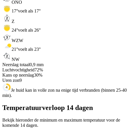
ONO
17
°
voelt als 17°
Z
24
°
voelt als 26°
WZW
21
°
voelt als 23°
NW
Neerslag totaal
0,9
mm
Luchtvochtigheid
72
%
Kans op neerslag
30
%
Uren zon
9
Je huid kan in volle zon na enige tijd verbranden (binnen 25-40
min).
Temperatuurverloop 14 dagen
Bekijk hieronder de minimum en maximum temperatuur voor de
komende 14 dagen.