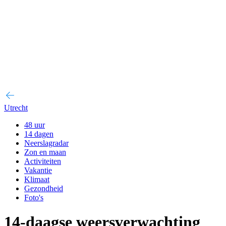
Utrecht
48 uur
14 dagen
Neerslagradar
Zon en maan
Activiteiten
Vakantie
Klimaat
Gezondheid
Foto's
14-daagse weersverwachting