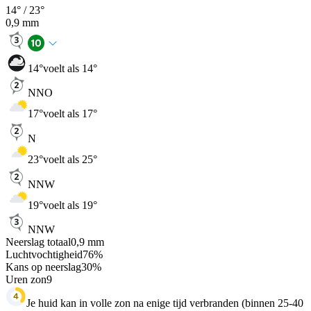
14
° /
23
°
0,9
mm
14
°
voelt als 14°
NNO
17
°
voelt als 17°
N
23
°
voelt als 25°
NNW
19
°
voelt als 19°
NNW
Neerslag totaal
0,9
mm
Luchtvochtigheid
76
%
Kans op neerslag
30
%
Uren zon
9
Je huid kan in volle zon na enige tijd verbranden (binnen 25-40