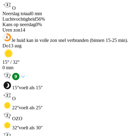
O
Neerslag totaal
0
mm
Luchtvochtigheid
56
%
Kans op neerslag
0
%
Uren zon
14
Je huid kan in volle zon snel verbranden (binnen 15-25 min).
Do
13 aug
15
° /
32
°
0
mm
15
°
voelt als 15°
O
22
°
voelt als 25°
OZO
32
°
voelt als 30°