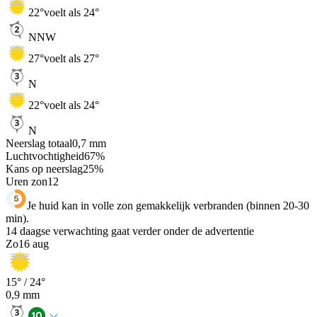
22
°
voelt als 24°
NNW
27
°
voelt als 27°
N
22
°
voelt als 24°
N
Neerslag totaal
0,7
mm
Luchtvochtigheid
67
%
Kans op neerslag
25
%
Uren zon
12
Je huid kan in volle zon gemakkelijk verbranden (binnen 20-30
min).
14 daagse verwachting gaat verder onder de advertentie
Zo
16 aug
15
° /
24
°
0,9
mm