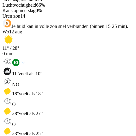
Luchtvochtigheid
66
%
Kans op neerslag
0
%
Uren zon
14
Je huid kan in volle zon snel verbranden (binnen 15-25 min).
Wo
12 aug
11
° /
28
°
0
mm
11
°
voelt als 10°
NO
18
°
voelt als 18°
O
28
°
voelt als 27°
O
23
°
voelt als 25°