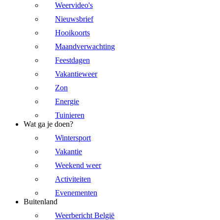
Weervideo's
Nieuwsbrief
Hooikoorts
Maandverwachting
Feestdagen
Vakantieweer
Zon
Energie
Tuinieren
Wat ga je doen?
Wintersport
Vakantie
Weekend weer
Activiteiten
Evenementen
Buitenland
Weerbericht België