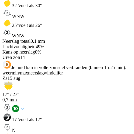
32
°
voelt als 30°
WNW
25
°
voelt als 26°
WNW
Neerslag totaal
0,1
mm
Luchtvochtigheid
49
%
Kans op neerslag
0
%
Uren zon
14
Je huid kan in volle zon snel verbranden (binnen 15-25 min).
weer
min
/
max
neerslag
wind
cijfer
Za
15 aug
17
° /
27
°
0,7
mm
17
°
voelt als 17°
N