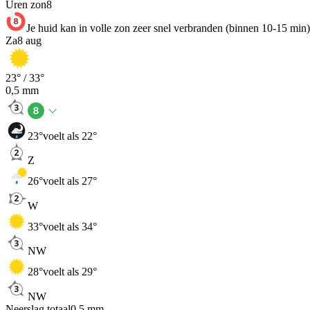
Uren zon
8
Je huid kan in volle zon zeer snel verbranden (binnen 10-15 min)
Za
8 aug
23
° /
33
°
0,5
mm
23
°
voelt als 22°
Z
26
°
voelt als 27°
W
33
°
voelt als 34°
NW
28
°
voelt als 29°
NW
Neerslag totaal
0,5
mm