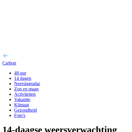
Carbon
48 uur
14 dagen
Neerslagradar
Zon en maan
Activiteiten
Vakantie
Klimaat
Gezondheid
Foto's
14-daagse weersverwachting