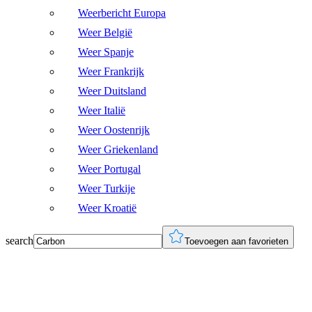
Weerbericht Europa
Weer België
Weer Spanje
Weer Frankrijk
Weer Duitsland
Weer Italië
Weer Oostenrijk
Weer Griekenland
Weer Portugal
Weer Turkije
Weer Kroatië
search
Toevoegen aan favorieten