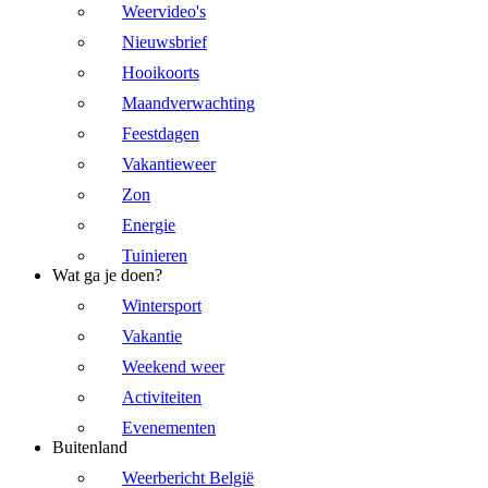
Weervideo's
Nieuwsbrief
Hooikoorts
Maandverwachting
Feestdagen
Vakantieweer
Zon
Energie
Tuinieren
Wat ga je doen?
Wintersport
Vakantie
Weekend weer
Activiteiten
Evenementen
Buitenland
Weerbericht België