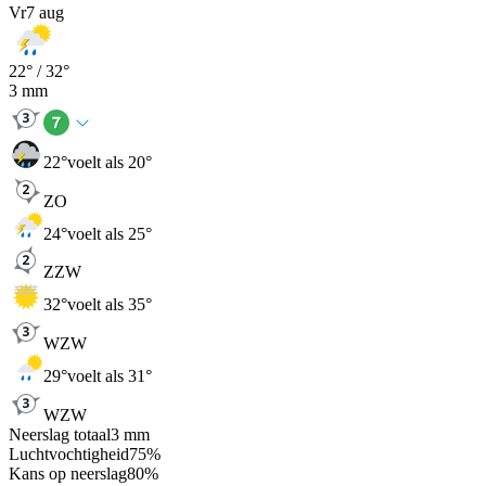
Vr
7 aug
22
° /
32
°
3
mm
22
°
voelt als 20°
ZO
24
°
voelt als 25°
ZZW
32
°
voelt als 35°
WZW
29
°
voelt als 31°
WZW
Neerslag totaal
3
mm
Luchtvochtigheid
75
%
Kans op neerslag
80
%