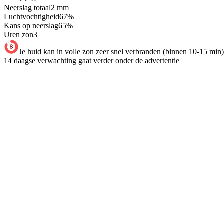
Neerslag totaal
2
mm
Luchtvochtigheid
67
%
Kans op neerslag
65
%
Uren zon
3
Je huid kan in volle zon zeer snel verbranden (binnen 10-15 min)
14 daagse verwachting gaat verder onder de advertentie