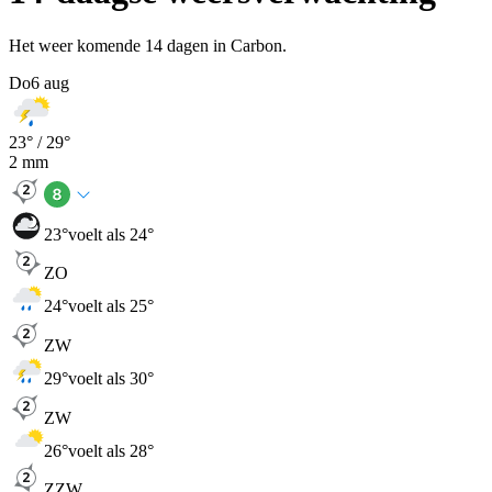
Het weer komende 14 dagen in Carbon.
Do
6 aug
23
° /
29
°
2
mm
23
°
voelt als 24°
ZO
24
°
voelt als 25°
ZW
29
°
voelt als 30°
ZW
26
°
voelt als 28°
ZZW