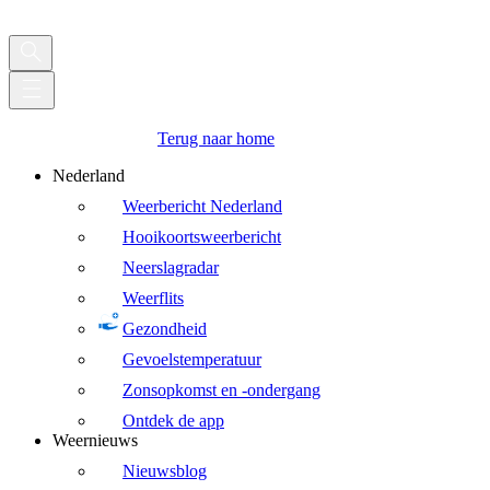
Terug naar home
Nederland
Weerbericht Nederland
Hooikoortsweerbericht
Neerslagradar
Weerflits
Gezondheid
Gevoelstemperatuur
Zonsopkomst en -ondergang
Ontdek de app
Weernieuws
Nieuwsblog