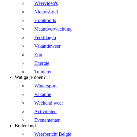
Weervideo's
Nieuwsbrief
Hooikoorts
Maandverwachting
Feestdagen
Vakantieweer
Zon
Energie
Tuinieren
Wat ga je doen?
Wintersport
Vakantie
Weekend weer
Activiteiten
Evenementen
Buitenland
Weerbericht België