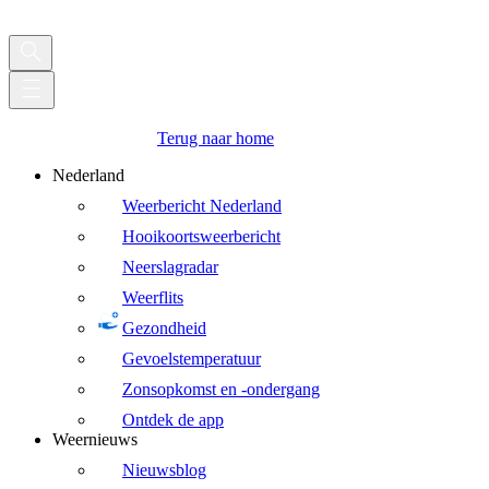
Terug naar home
Nederland
Weerbericht Nederland
Hooikoortsweerbericht
Neerslagradar
Weerflits
Gezondheid
Gevoelstemperatuur
Zonsopkomst en -ondergang
Ontdek de app
Weernieuws
Nieuwsblog