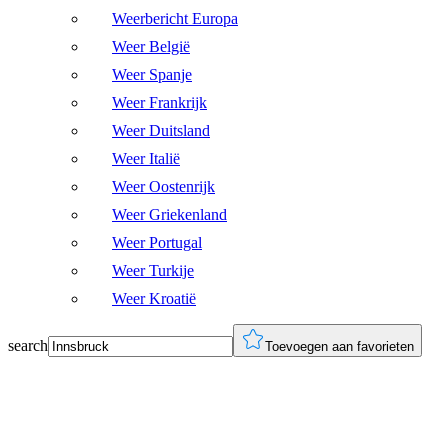
Weerbericht Europa
Weer België
Weer Spanje
Weer Frankrijk
Weer Duitsland
Weer Italië
Weer Oostenrijk
Weer Griekenland
Weer Portugal
Weer Turkije
Weer Kroatië
search
Toevoegen aan favorieten