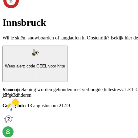
Innsbruck
Wil je skiën, snowboarden of langlaufen in Oostenrijk? Bekijk hier d
Wees alert: code GEEL voor hitte
Er moet rekening worden gehouden met verhoogde hittestress. LET O
Vandaag
jonge kinderen.
17
° /
34
°
Geldig tot:
:
13 augustus om 21:59