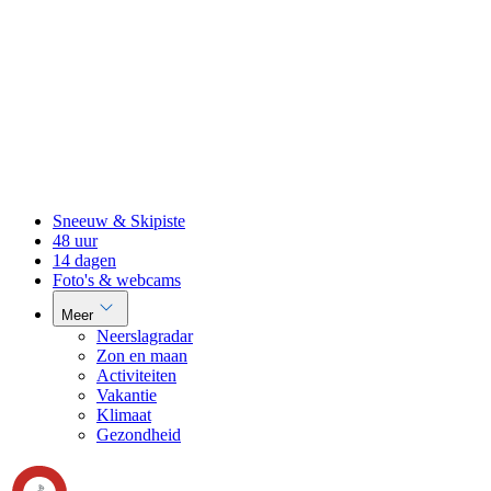
Sneeuw & Skipiste
48 uur
14 dagen
Foto's & webcams
Meer
Neerslagradar
Zon en maan
Activiteiten
Vakantie
Klimaat
Gezondheid