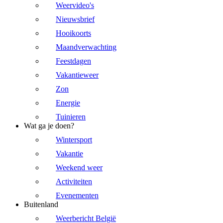
Weervideo's
Nieuwsbrief
Hooikoorts
Maandverwachting
Feestdagen
Vakantieweer
Zon
Energie
Tuinieren
Wat ga je doen?
Wintersport
Vakantie
Weekend weer
Activiteiten
Evenementen
Buitenland
Weerbericht België