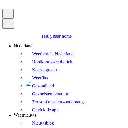
Terug naar home
Nederland
Weerbericht Nederland
Hooikoortsweerbericht
Neerslagradar
Weerflits
Gezondheid
Gevoelstemperatuur
Zonsopkomst en -ondergang
Ontdek de app
Weernieuws
Nieuwsblog