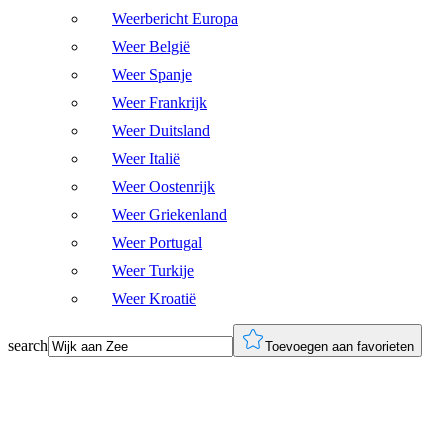
Weerbericht Europa
Weer België
Weer Spanje
Weer Frankrijk
Weer Duitsland
Weer Italië
Weer Oostenrijk
Weer Griekenland
Weer Portugal
Weer Turkije
Weer Kroatië
search
Toevoegen aan favorieten