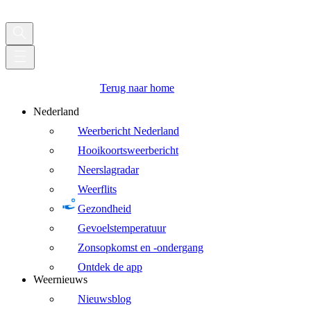
Terug naar home
Nederland
Weerbericht Nederland
Hooikoortsweerbericht
Neerslagradar
Weerflits
Gezondheid
Gevoelstemperatuur
Zonsopkomst en -ondergang
Ontdek de app
Weernieuws
Nieuwsblog