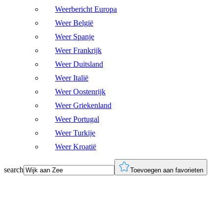
Weerbericht Europa
Weer België
Weer Spanje
Weer Frankrijk
Weer Duitsland
Weer Italië
Weer Oostenrijk
Weer Griekenland
Weer Portugal
Weer Turkije
Weer Kroatië
search
Toevoegen aan favorieten