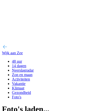
Wijk aan Zee
48 uur
14 dagen
Neerslagradar
Zon en maan
Activiteiten
Vakantie
Klimaat
Gezondheid
Foto's
Foto's laden...