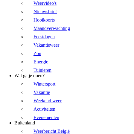
Weervideo's
Nieuwsbrief
Hooikoorts
Maandverwachting
Feestdagen
Vakantieweer
Zon
Energie
Tuinieren
Wat ga je doen?
Wintersport
Vakantie
Weekend weer
Activiteiten
Evenementen
Buitenland
Weerbericht België