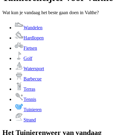
Wat kun je vandaag het beste gaan doen in Valthe?
Wandelen
Hardlopen
Fietsen
Golf
Watersport
Barbecue
Terras
Tennis
Tuinieren
Strand
Het Tuinierenweer van vandaag