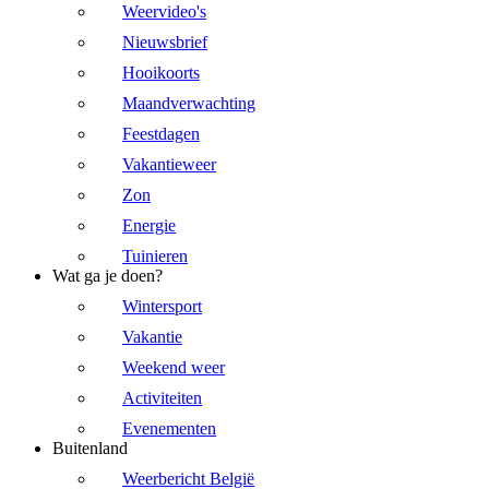
Weervideo's
Nieuwsbrief
Hooikoorts
Maandverwachting
Feestdagen
Vakantieweer
Zon
Energie
Tuinieren
Wat ga je doen?
Wintersport
Vakantie
Weekend weer
Activiteiten
Evenementen
Buitenland
Weerbericht België