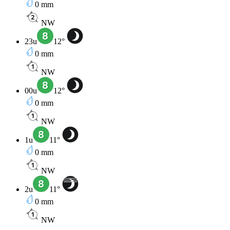
0
mm
NW
23u
12
°
0
mm
NW
00u
12
°
0
mm
NW
1u
11
°
0
mm
NW
2u
11
°
0
mm
NW