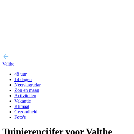
Valthe
48 uur
14 dagen
Neerslagradar
Zon en maan
Activiteiten
Vakantie
Klimaat
Gezondheid
Foto's
Tuinierencijfer voor Valthe