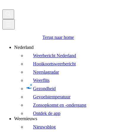
Terug naar home
Nederland
Weerbericht Nederland
Hooikoortsweerbericht
Neerslagradar
Weerflits
Gezondheid
Gevoelstemperatuur
Zonsopkomst en -ondergang
Ontdek de app
Weernieuws
Nieuwsblog