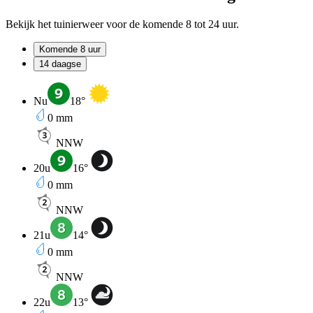
Bekijk het tuinierweer voor de komende 8 tot 24 uur.
Komende 8 uur
14 daagse
Nu
18
°
0
mm
NNW
20u
16
°
0
mm
NNW
21u
14
°
0
mm
NNW
22u
13
°