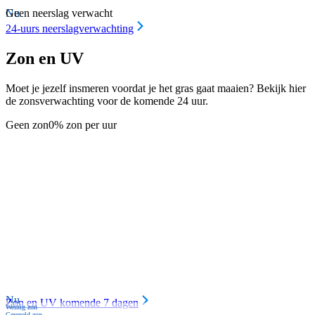
Nu
Geen neerslag verwacht
24-uurs neerslagverwachting
Zon en UV
Moet je jezelf insmeren voordat je het gras gaat maaien? Bekijk hier
de zonsverwachting voor de komende 24 uur.
Geen zon
0% zon per uur
Nu
Zon en UV komende 7 dagen
Weinig zon
Geregeld zon