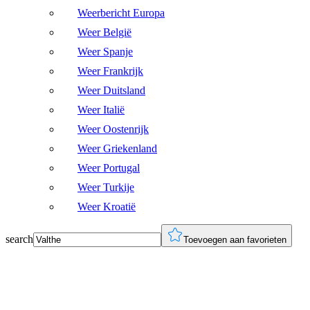
Weerbericht Europa
Weer België
Weer Spanje
Weer Frankrijk
Weer Duitsland
Weer Italië
Weer Oostenrijk
Weer Griekenland
Weer Portugal
Weer Turkije
Weer Kroatië
search
Toevoegen aan favorieten