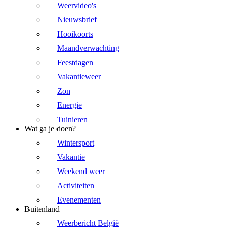
Weervideo's
Nieuwsbrief
Hooikoorts
Maandverwachting
Feestdagen
Vakantieweer
Zon
Energie
Tuinieren
Wat ga je doen?
Wintersport
Vakantie
Weekend weer
Activiteiten
Evenementen
Buitenland
Weerbericht België