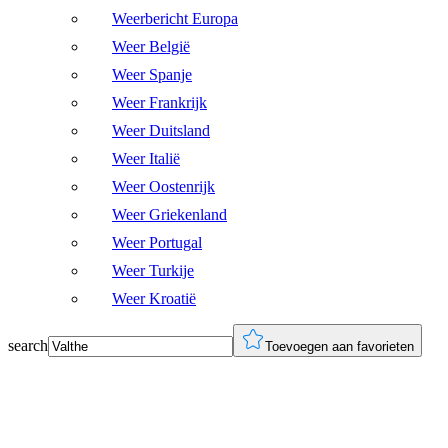
Weerbericht Europa
Weer België
Weer Spanje
Weer Frankrijk
Weer Duitsland
Weer Italië
Weer Oostenrijk
Weer Griekenland
Weer Portugal
Weer Turkije
Weer Kroatië
search
Toevoegen aan favorieten