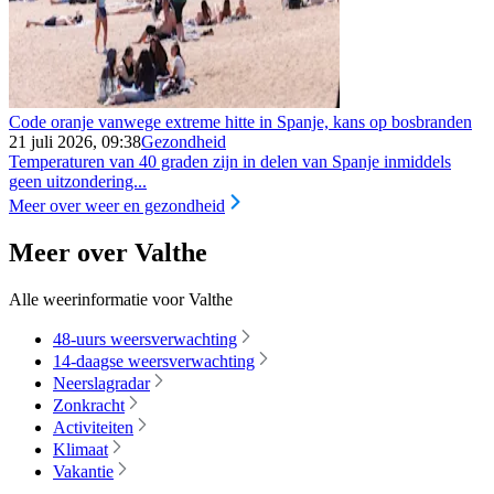
Code oranje vanwege extreme hitte in Spanje, kans op bosbranden
21 juli 2026, 09:38
Gezondheid
Temperaturen van 40 graden zijn in delen van Spanje inmiddels
geen uitzondering...
Meer over weer en gezondheid
Meer over Valthe
Alle weerinformatie voor Valthe
48-uurs weersverwachting
14-daagse weersverwachting
Neerslagradar
Zonkracht
Activiteiten
Klimaat
Vakantie