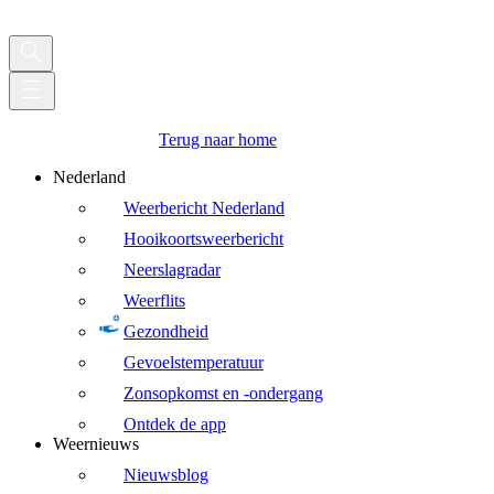
Terug naar home
Nederland
Weerbericht Nederland
Hooikoortsweerbericht
Neerslagradar
Weerflits
Gezondheid
Gevoelstemperatuur
Zonsopkomst en -ondergang
Ontdek de app
Weernieuws
Nieuwsblog