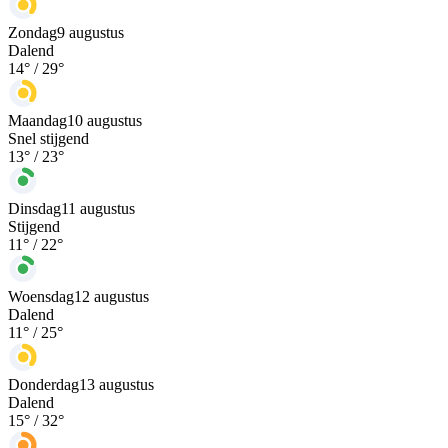
Zondag
9 augustus
Dalend
14
° /
29
°
Maandag
10 augustus
Snel stijgend
13
° /
23
°
Dinsdag
11 augustus
Stijgend
11
° /
22
°
Woensdag
12 augustus
Dalend
11
° /
25
°
Donderdag
13 augustus
Dalend
15
° /
32
°