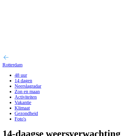
Rotterdam
48 uur
14 dagen
Neerslagradar
Zon en maan
Activiteiten
Vakantie
Klimaat
Gezondheid
Foto's
14-daagse weersverwachting