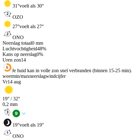
31
°
voelt als 30°
OZO
27
°
voelt als 27°
ONO
Neerslag totaal
0
mm
Luchtvochtigheid
48
%
Kans op neerslag
0
%
Uren zon
14
Je huid kan in volle zon snel verbranden (binnen 15-25 min).
weer
min
/
max
neerslag
wind
cijfer
Vr
14 aug
19
° /
32
°
0,2
mm
19
°
voelt als 19°
ONO