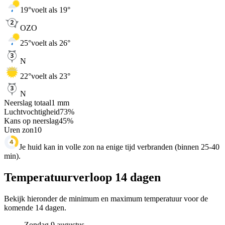
19
°
voelt als 19°
OZO
25
°
voelt als 26°
N
22
°
voelt als 23°
N
Neerslag totaal
1
mm
Luchtvochtigheid
73
%
Kans op neerslag
45
%
Uren zon
10
Je huid kan in volle zon na enige tijd verbranden (binnen 25-40
min).
Temperatuurverloop 14 dagen
Bekijk hieronder de minimum en maximum temperatuur voor de
komende 14 dagen.
Zondag 9 augustus