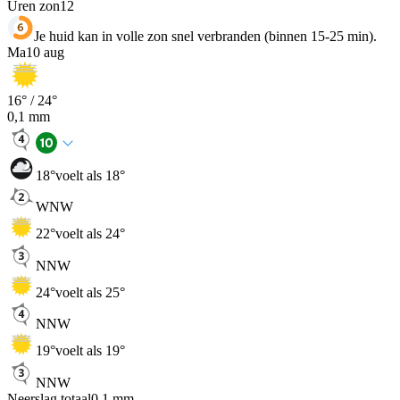
Uren zon
12
Je huid kan in volle zon snel verbranden (binnen 15-25 min).
Ma
10 aug
16
° /
24
°
0,1
mm
18
°
voelt als 18°
WNW
22
°
voelt als 24°
NNW
24
°
voelt als 25°
NNW
19
°
voelt als 19°
NNW
Neerslag totaal
0,1
mm