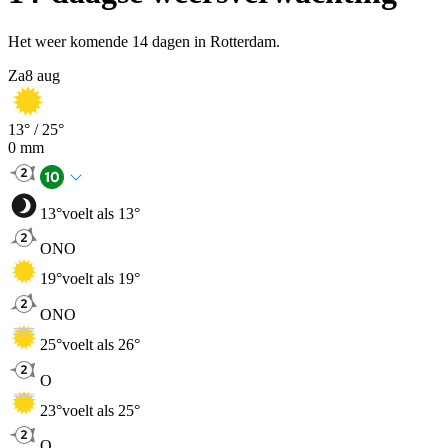
Het weer komende 14 dagen in Rotterdam.
Za
8 aug
13
° /
25
°
0
mm
13
°
voelt als 13°
ONO
19
°
voelt als 19°
ONO
25
°
voelt als 26°
O
23
°
voelt als 25°
O