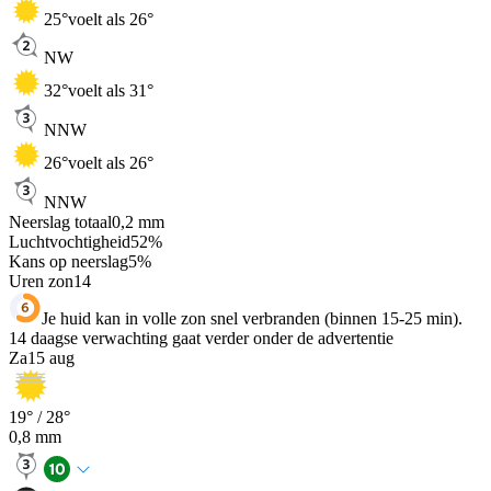
25
°
voelt als 26°
NW
32
°
voelt als 31°
NNW
26
°
voelt als 26°
NNW
Neerslag totaal
0,2
mm
Luchtvochtigheid
52
%
Kans op neerslag
5
%
Uren zon
14
Je huid kan in volle zon snel verbranden (binnen 15-25 min).
14 daagse verwachting gaat verder onder de advertentie
Za
15 aug
19
° /
28
°
0,8
mm