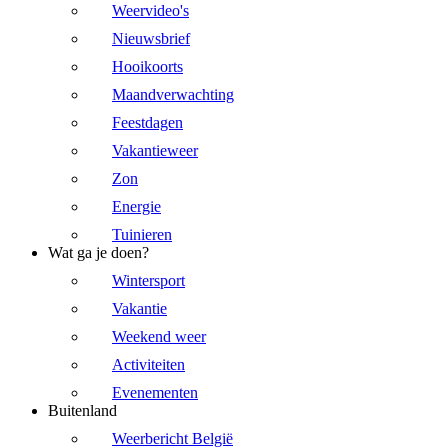
Weervideo's
Nieuwsbrief
Hooikoorts
Maandverwachting
Feestdagen
Vakantieweer
Zon
Energie
Tuinieren
Wat ga je doen?
Wintersport
Vakantie
Weekend weer
Activiteiten
Evenementen
Buitenland
Weerbericht België