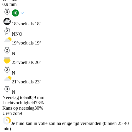
0,9
mm
18
°
voelt als 18°
NNO
19
°
voelt als 19°
N
25
°
voelt als 26°
N
21
°
voelt als 23°
N
Neerslag totaal
0,9
mm
Luchtvochtigheid
73
%
Kans op neerslag
30
%
Uren zon
9
Je huid kan in volle zon na enige tijd verbranden (binnen 25-40
min).