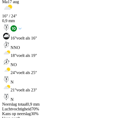
Ma
17 aug
16
° /
24
°
0,9
mm
16
°
voelt als 16°
NNO
18
°
voelt als 19°
NO
24
°
voelt als 25°
N
21
°
voelt als 23°
N
Neerslag totaal
0,9
mm
Luchtvochtigheid
70
%
Kans op neerslag
30
%