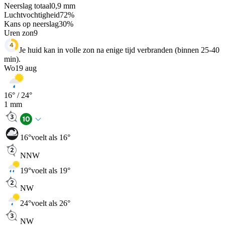
Neerslag totaal
0,9
mm
Luchtvochtigheid
72
%
Kans op neerslag
30
%
Uren zon
9
Je huid kan in volle zon na enige tijd verbranden (binnen 25-40
min).
Wo
19 aug
16
° /
24
°
1
mm
16
°
voelt als 16°
NNW
19
°
voelt als 19°
NW
24
°
voelt als 26°
NW