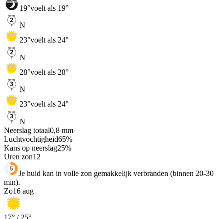
19
°
voelt als 19°
N
23
°
voelt als 24°
N
28
°
voelt als 28°
N
23
°
voelt als 24°
N
Neerslag totaal
0,8
mm
Luchtvochtigheid
65
%
Kans op neerslag
25
%
Uren zon
12
Je huid kan in volle zon gemakkelijk verbranden (binnen 20-30
min).
Zo
16 aug
17
° /
25
°