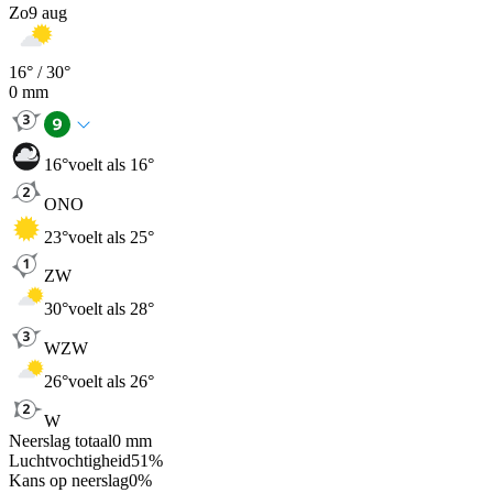
Zo
9 aug
16
° /
30
°
0
mm
16
°
voelt als 16°
ONO
23
°
voelt als 25°
ZW
30
°
voelt als 28°
WZW
26
°
voelt als 26°
W
Neerslag totaal
0
mm
Luchtvochtigheid
51
%
Kans op neerslag
0
%