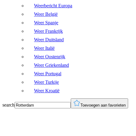
Weerbericht Europa
Weer België
Weer Spanje
Weer Frankrijk
Weer Duitsland
Weer Italië
Weer Oostenrijk
Weer Griekenland
Weer Portugal
Weer Turkije
Weer Kroatië
search
Toevoegen aan favorieten