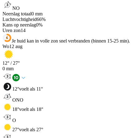
NO
Neerslag totaal
0
mm
Luchtvochtigheid
66
%
Kans op neerslag
0
%
Uren zon
14
Je huid kan in volle zon snel verbranden (binnen 15-25 min).
Wo
12 aug
12
° /
27
°
0
mm
12
°
voelt als 11°
ONO
18
°
voelt als 18°
O
27
°
voelt als 27°