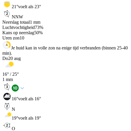
21
°
voelt als 23°
NNW
Neerslag totaal
1
mm
Luchtvochtigheid
73
%
Kans op neerslag
50
%
Uren zon
10
Je huid kan in volle zon na enige tijd verbranden (binnen 25-40
min).
Do
20 aug
16
° /
25
°
1
mm
16
°
voelt als 16°
N
19
°
voelt als 19°
O