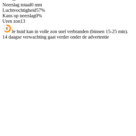
Neerslag totaal
0
mm
Luchtvochtigheid
57
%
Kans op neerslag
0
%
Uren zon
13
Je huid kan in volle zon snel verbranden (binnen 15-25 min).
14 daagse verwachting gaat verder onder de advertentie