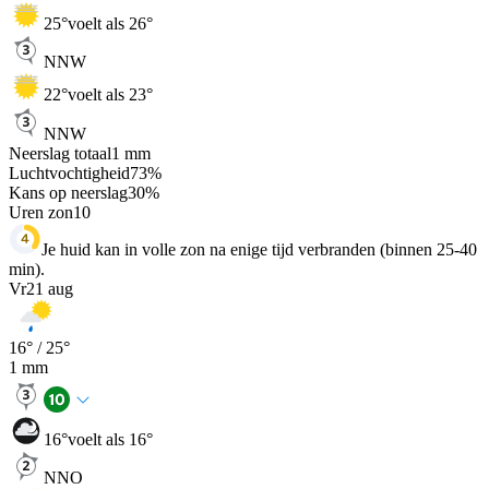
25
°
voelt als 26°
NNW
22
°
voelt als 23°
NNW
Neerslag totaal
1
mm
Luchtvochtigheid
73
%
Kans op neerslag
30
%
Uren zon
10
Je huid kan in volle zon na enige tijd verbranden (binnen 25-40
min).
Vr
21 aug
16
° /
25
°
1
mm
16
°
voelt als 16°
NNO