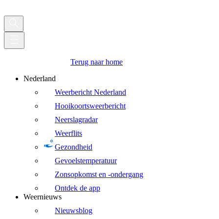
Terug naar home
Nederland
Weerbericht Nederland
Hooikoortsweerbericht
Neerslagradar
Weerflits
Gezondheid
Gevoelstemperatuur
Zonsopkomst en -ondergang
Ontdek de app
Weernieuws
Nieuwsblog