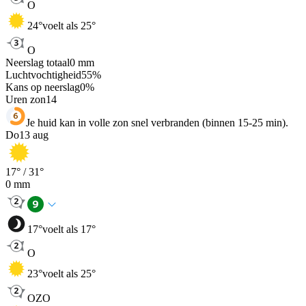
O
24
°
voelt als 25°
O
Neerslag totaal
0
mm
Luchtvochtigheid
55
%
Kans op neerslag
0
%
Uren zon
14
Je huid kan in volle zon snel verbranden (binnen 15-25 min).
Do
13 aug
17
° /
31
°
0
mm
17
°
voelt als 17°
O
23
°
voelt als 25°
OZO