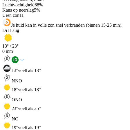
Luchtvochtigheid
68
%
Kans op neerslag
5
%
Uren zon
11
Je huid kan in volle zon snel verbranden (binnen 15-25 min).
Di
11 aug
13
° /
23
°
0
mm
13
°
voelt als 13°
NNO
18
°
voelt als 18°
ONO
23
°
voelt als 25°
NO
19
°
voelt als 19°