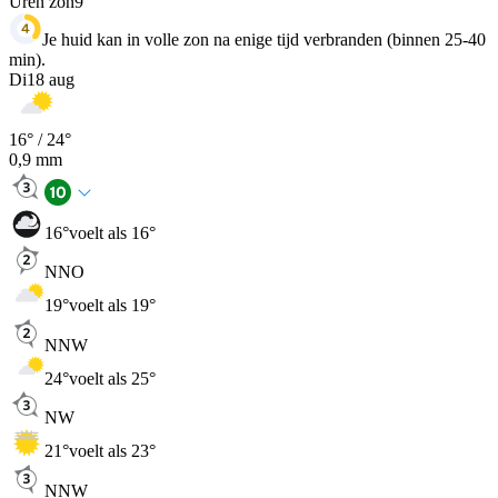
Uren zon
9
Je huid kan in volle zon na enige tijd verbranden (binnen 25-40
min).
Di
18 aug
16
° /
24
°
0,9
mm
16
°
voelt als 16°
NNO
19
°
voelt als 19°
NNW
24
°
voelt als 25°
NW
21
°
voelt als 23°
NNW