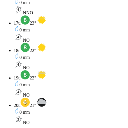
0
mm
NNO
17u
23
°
0
mm
NO
18u
22
°
0
mm
NO
19u
22
°
0
mm
NO
20u
21
°
0
mm
NO