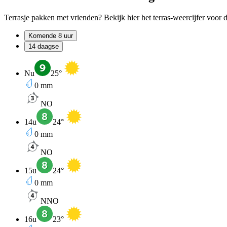
Terrasje pakken met vrienden? Bekijk hier het terras-weercijfer voor 
Komende 8 uur
14 daagse
Nu
25
°
0
mm
NO
14u
24
°
0
mm
NO
15u
24
°
0
mm
NNO
16u
23
°