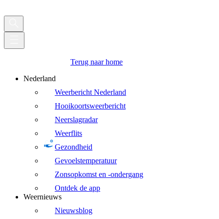
Terug naar home
Nederland
Weerbericht Nederland
Hooikoortsweerbericht
Neerslagradar
Weerflits
Gezondheid
Gevoelstemperatuur
Zonsopkomst en -ondergang
Ontdek de app
Weernieuws
Nieuwsblog