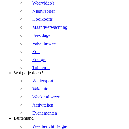
Weervideo's
Nieuwsbrief
Hooikoorts
Maandverwachting
Feestdagen
Vakantieweer
Zon
Energie
Tuinieren
Wat ga je doen?
Wintersport
Vakantie
Weekend weer
Activiteiten
Evenementen
Buitenland
Weerbericht België