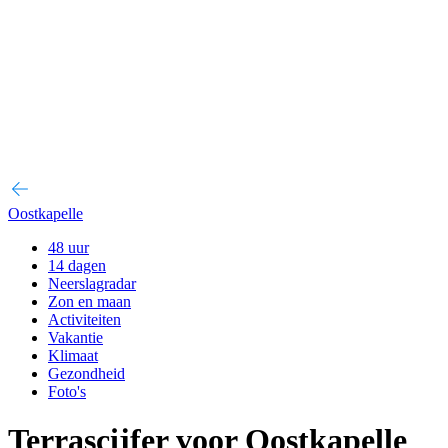
Oostkapelle
48 uur
14 dagen
Neerslagradar
Zon en maan
Activiteiten
Vakantie
Klimaat
Gezondheid
Foto's
Terrascijfer voor Oostkapelle