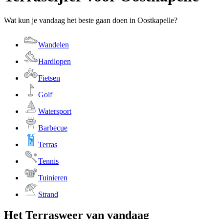
Wat kun je vandaag het beste gaan doen in Oostkapelle?
Wandelen
Hardlopen
Fietsen
Golf
Watersport
Barbecue
Terras
Tennis
Tuinieren
Strand
Het Terrasweer van vandaag