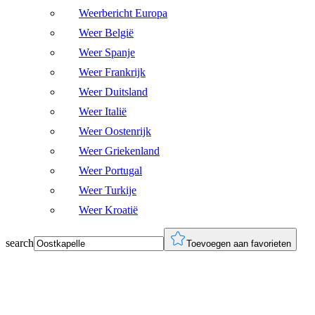
Weerbericht Europa
Weer België
Weer Spanje
Weer Frankrijk
Weer Duitsland
Weer Italië
Weer Oostenrijk
Weer Griekenland
Weer Portugal
Weer Turkije
Weer Kroatië
search
Toevoegen aan favorieten