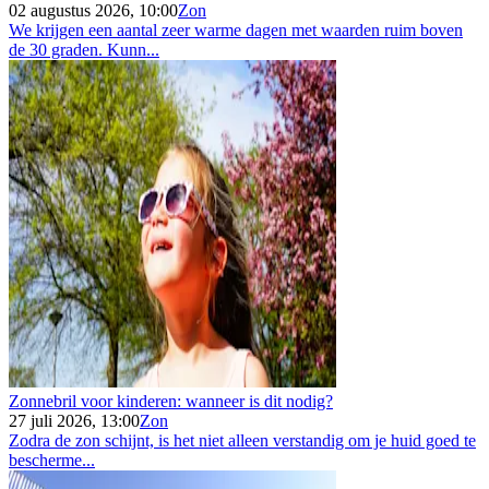
02 augustus 2026, 10:00
Zon
We krijgen een aantal zeer warme dagen met waarden ruim boven
de 30 graden. Kunn...
Zonnebril voor kinderen: wanneer is dit nodig?
27 juli 2026, 13:00
Zon
Zodra de zon schijnt, is het niet alleen verstandig om je huid goed te
bescherme...