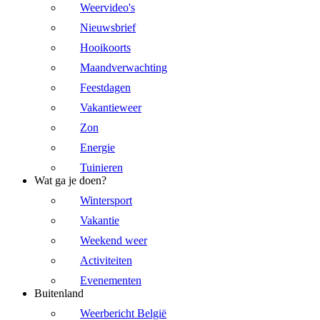
Weervideo's
Nieuwsbrief
Hooikoorts
Maandverwachting
Feestdagen
Vakantieweer
Zon
Energie
Tuinieren
Wat ga je doen?
Wintersport
Vakantie
Weekend weer
Activiteiten
Evenementen
Buitenland
Weerbericht België