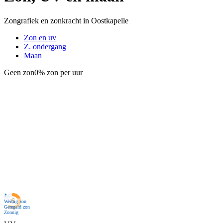
Zongrafiek en zonkracht in Oostkapelle
Zon en uv
Z. ondergang
Maan
Geen zon
0% zon per uur
Nu
Weinig zon
Geregeld zon
Zonnig