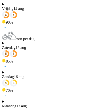
Vrijdag
14 aug
90
%
zon per dag
Zaterdag
15 aug
85
%
Zondag
16 aug
70
%
Maandag
17 aug