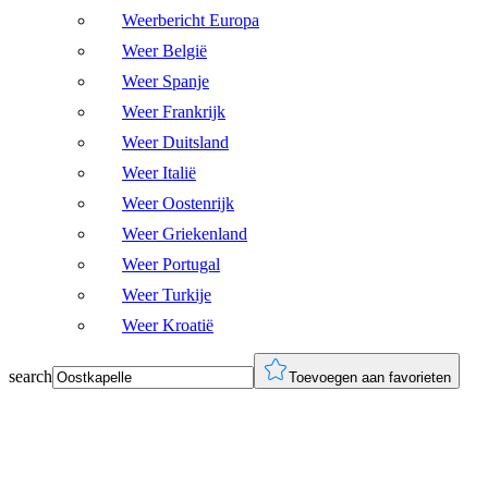
Weerbericht Europa
Weer België
Weer Spanje
Weer Frankrijk
Weer Duitsland
Weer Italië
Weer Oostenrijk
Weer Griekenland
Weer Portugal
Weer Turkije
Weer Kroatië
search
Toevoegen aan favorieten