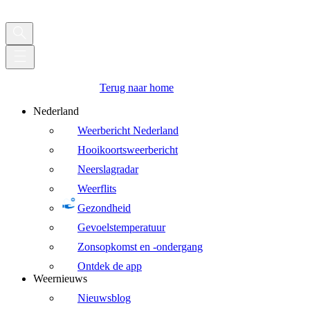
Terug naar home
Nederland
Weerbericht Nederland
Hooikoortsweerbericht
Neerslagradar
Weerflits
Gezondheid
Gevoelstemperatuur
Zonsopkomst en -ondergang
Ontdek de app
Weernieuws
Nieuwsblog