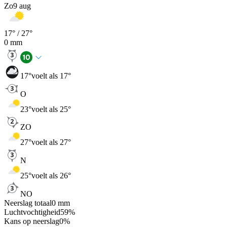
Zo
9 aug
17
° /
27
°
0
mm
17
°
voelt als 17°
O
23
°
voelt als 25°
ZO
27
°
voelt als 27°
N
25
°
voelt als 26°
NO
Neerslag totaal
0
mm
Luchtvochtigheid
59
%
Kans op neerslag
0
%