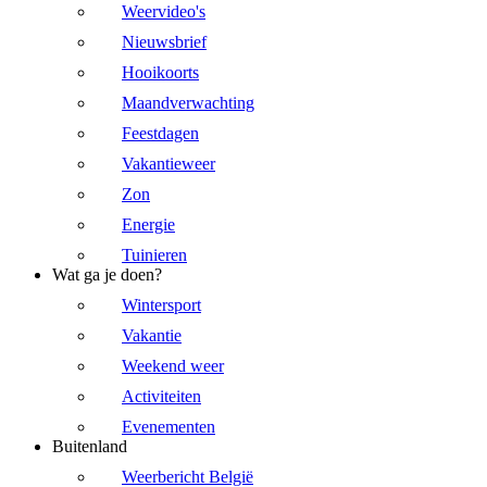
Weervideo's
Nieuwsbrief
Hooikoorts
Maandverwachting
Feestdagen
Vakantieweer
Zon
Energie
Tuinieren
Wat ga je doen?
Wintersport
Vakantie
Weekend weer
Activiteiten
Evenementen
Buitenland
Weerbericht België