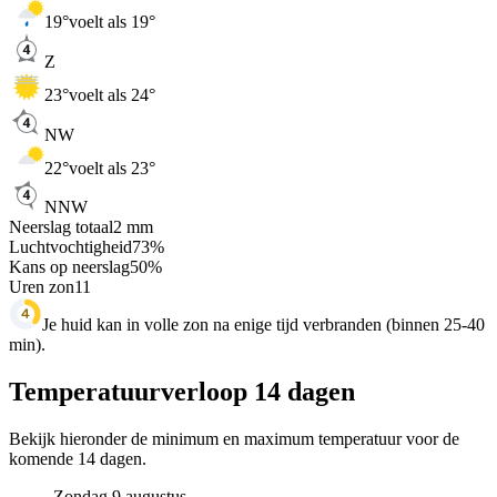
19
°
voelt als 19°
Z
23
°
voelt als 24°
NW
22
°
voelt als 23°
NNW
Neerslag totaal
2
mm
Luchtvochtigheid
73
%
Kans op neerslag
50
%
Uren zon
11
Je huid kan in volle zon na enige tijd verbranden (binnen 25-40
min).
Temperatuurverloop 14 dagen
Bekijk hieronder de minimum en maximum temperatuur voor de
komende 14 dagen.
Zondag 9 augustus