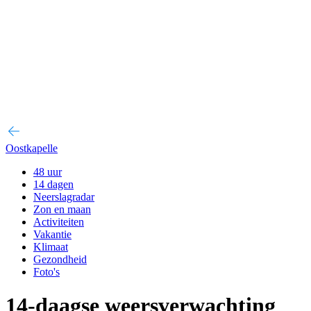
Oostkapelle
48 uur
14 dagen
Neerslagradar
Zon en maan
Activiteiten
Vakantie
Klimaat
Gezondheid
Foto's
14-daagse weersverwachting