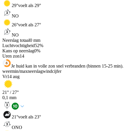
29
°
voelt als 29°
NO
26
°
voelt als 27°
NO
Neerslag totaal
0
mm
Luchtvochtigheid
52
%
Kans op neerslag
0
%
Uren zon
14
Je huid kan in volle zon snel verbranden (binnen 15-25 min).
weer
min
/
max
neerslag
wind
cijfer
Vr
14 aug
21
° /
27
°
0,1
mm
21
°
voelt als 23°
ONO