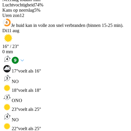
Luchtvochtigheid
74
%
Kans op neerslag
5
%
Uren zon
12
Je huid kan in volle zon snel verbranden (binnen 15-25 min).
Di
11 aug
16
° /
23
°
0
mm
17
°
voelt als 16°
NO
18
°
voelt als 18°
ONO
23
°
voelt als 25°
NO
22
°
voelt als 25°