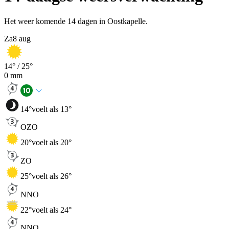
Het weer komende 14 dagen in Oostkapelle.
Za
8 aug
14
° /
25
°
0
mm
14
°
voelt als 13°
OZO
20
°
voelt als 20°
ZO
25
°
voelt als 26°
NNO
22
°
voelt als 24°
NNO