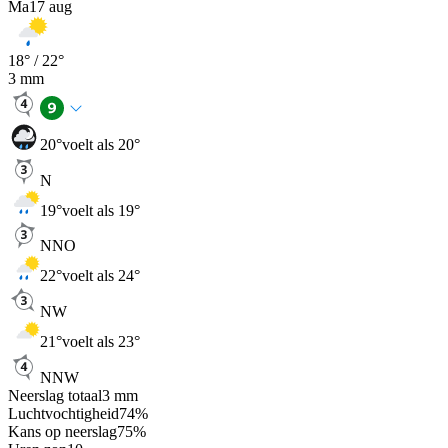
Ma
17 aug
18
° /
22
°
3
mm
20
°
voelt als 20°
N
19
°
voelt als 19°
NNO
22
°
voelt als 24°
NW
21
°
voelt als 23°
NNW
Neerslag totaal
3
mm
Luchtvochtigheid
74
%
Kans op neerslag
75
%