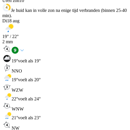
Uren zon
10
Je huid kan in volle zon na enige tijd verbranden (binnen 25-40
min).
Di
18 aug
19
° /
22
°
2
mm
19
°
voelt als 19°
NNO
19
°
voelt als 20°
WZW
22
°
voelt als 24°
WNW
21
°
voelt als 23°
NW