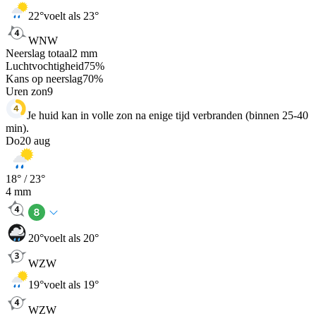
22
°
voelt als 23°
WNW
Neerslag totaal
2
mm
Luchtvochtigheid
75
%
Kans op neerslag
70
%
Uren zon
9
Je huid kan in volle zon na enige tijd verbranden (binnen 25-40
min).
Do
20 aug
18
° /
23
°
4
mm
20
°
voelt als 20°
WZW
19
°
voelt als 19°
WZW