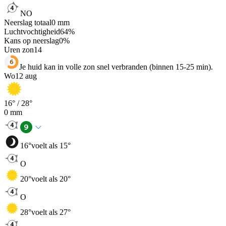
NO
Neerslag totaal
0
mm
Luchtvochtigheid
64
%
Kans op neerslag
0
%
Uren zon
14
Je huid kan in volle zon snel verbranden (binnen 15-25 min).
Wo
12 aug
16
° /
28
°
0
mm
16
°
voelt als 15°
O
20
°
voelt als 20°
O
28
°
voelt als 27°