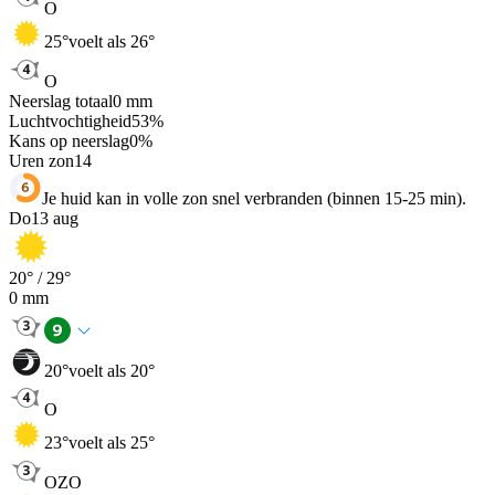
O
25
°
voelt als 26°
O
Neerslag totaal
0
mm
Luchtvochtigheid
53
%
Kans op neerslag
0
%
Uren zon
14
Je huid kan in volle zon snel verbranden (binnen 15-25 min).
Do
13 aug
20
° /
29
°
0
mm
20
°
voelt als 20°
O
23
°
voelt als 25°
OZO