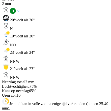
2
mm
20
°
voelt als 20°
N
19
°
voelt als 20°
NO
23
°
voelt als 24°
NNW
21
°
voelt als 23°
NNW
Neerslag totaal
2
mm
Luchtvochtigheid
75
%
Kans op neerslag
65
%
Uren zon
10
Je huid kan in volle zon na enige tijd verbranden (binnen 25-40
min).