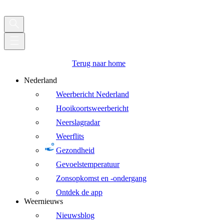
Terug naar home
Nederland
Weerbericht Nederland
Hooikoortsweerbericht
Neerslagradar
Weerflits
Gezondheid
Gevoelstemperatuur
Zonsopkomst en -ondergang
Ontdek de app
Weernieuws
Nieuwsblog