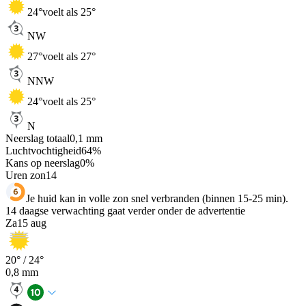
24
°
voelt als 25°
NW
27
°
voelt als 27°
NNW
24
°
voelt als 25°
N
Neerslag totaal
0,1
mm
Luchtvochtigheid
64
%
Kans op neerslag
0
%
Uren zon
14
Je huid kan in volle zon snel verbranden (binnen 15-25 min).
14 daagse verwachting gaat verder onder de advertentie
Za
15 aug
20
° /
24
°
0,8
mm