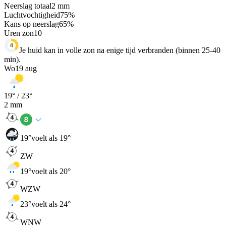
Neerslag totaal
2
mm
Luchtvochtigheid
75
%
Kans op neerslag
65
%
Uren zon
10
Je huid kan in volle zon na enige tijd verbranden (binnen 25-40
min).
Wo
19 aug
19
° /
23
°
2
mm
19
°
voelt als 19°
ZW
19
°
voelt als 20°
WZW
23
°
voelt als 24°
WNW