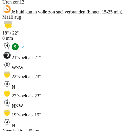
Uren zon
12
Je huid kan in volle zon snel verbranden (binnen 15-25 min).
Ma
10 aug
18
° /
22
°
0
mm
21
°
voelt als 21°
WZW
22
°
voelt als 23°
N
22
°
voelt als 23°
NNW
19
°
voelt als 19°
N
Neerslag totaal
0
mm