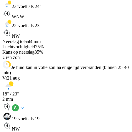
23
°
voelt als 24°
WNW
22
°
voelt als 23°
NW
Neerslag totaal
4
mm
Luchtvochtigheid
75
%
Kans op neerslag
85
%
Uren zon
11
Je huid kan in volle zon na enige tijd verbranden (binnen 25-40
min).
Vr
21 aug
18
° /
23
°
2
mm
19
°
voelt als 19°
NW