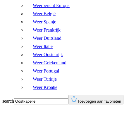
Weerbericht Europa
Weer België
Weer Spanje
Weer Frankrijk
Weer Duitsland
Weer Italië
Weer Oostenrijk
Weer Griekenland
Weer Portugal
Weer Turkije
Weer Kroatië
search
Toevoegen aan favorieten