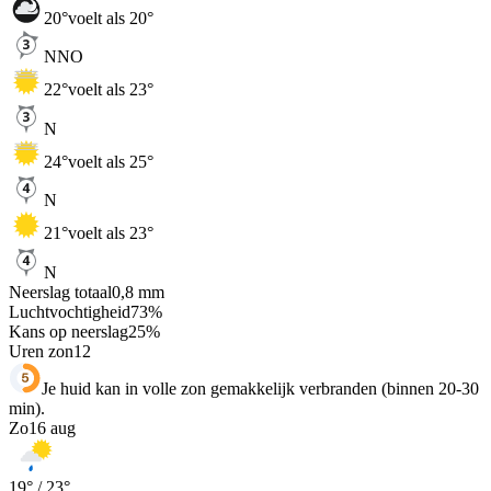
20
°
voelt als 20°
NNO
22
°
voelt als 23°
N
24
°
voelt als 25°
N
21
°
voelt als 23°
N
Neerslag totaal
0,8
mm
Luchtvochtigheid
73
%
Kans op neerslag
25
%
Uren zon
12
Je huid kan in volle zon gemakkelijk verbranden (binnen 20-30
min).
Zo
16 aug
19
° /
23
°