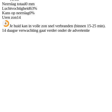
Neerslag totaal
0
mm
Luchtvochtigheid
63
%
Kans op neerslag
0
%
Uren zon
14
Je huid kan in volle zon snel verbranden (binnen 15-25 min).
14 daagse verwachting gaat verder onder de advertentie