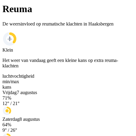
Reuma
De weersinvloed op reumatische klachten in Haaksbergen
Klein
Het weer van vandaag geeft een kleine kans op extra reuma-
klachten
luchtvochtigheid
min/
max
kans
Vrijdag
7 augustus
71
%
12
° /
21
°
Zaterdag
8 augustus
64
%
9
° /
26
°