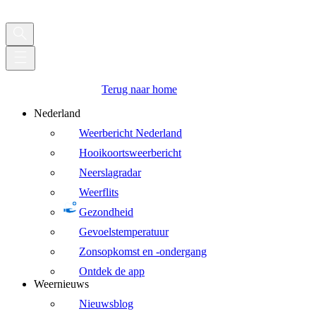
Terug naar home
Nederland
Weerbericht Nederland
Hooikoortsweerbericht
Neerslagradar
Weerflits
Gezondheid
Gevoelstemperatuur
Zonsopkomst en -ondergang
Ontdek de app
Weernieuws
Nieuwsblog