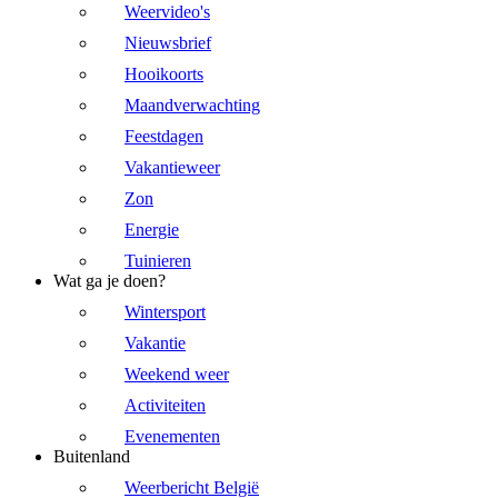
Weervideo's
Nieuwsbrief
Hooikoorts
Maandverwachting
Feestdagen
Vakantieweer
Zon
Energie
Tuinieren
Wat ga je doen?
Wintersport
Vakantie
Weekend weer
Activiteiten
Evenementen
Buitenland
Weerbericht België