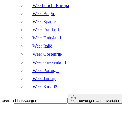
Weerbericht Europa
Weer België
Weer Spanje
Weer Frankrijk
Weer Duitsland
Weer Italië
Weer Oostenrijk
Weer Griekenland
Weer Portugal
Weer Turkije
Weer Kroatië
search
Toevoegen aan favorieten