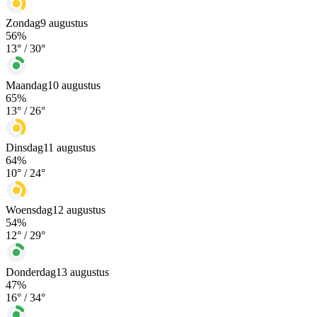
Zondag
9 augustus
56
%
13
° /
30
°
Maandag
10 augustus
65
%
13
° /
26
°
Dinsdag
11 augustus
64
%
10
° /
24
°
Woensdag
12 augustus
54
%
12
° /
29
°
Donderdag
13 augustus
47
%
16
° /
34
°