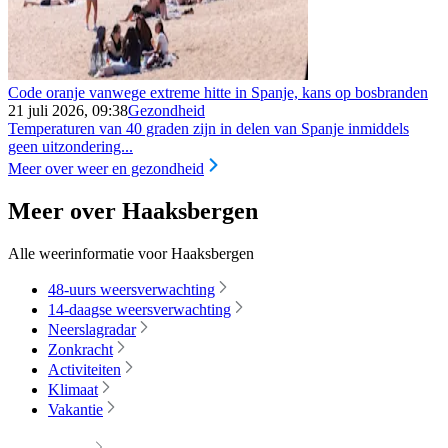
Code oranje vanwege extreme hitte in Spanje, kans op bosbranden
21 juli 2026, 09:38
Gezondheid
Temperaturen van 40 graden zijn in delen van Spanje inmiddels
geen uitzondering...
Meer over weer en gezondheid
Meer over Haaksbergen
Alle weerinformatie voor Haaksbergen
48-uurs weersverwachting
14-daagse weersverwachting
Neerslagradar
Zonkracht
Activiteiten
Klimaat
Vakantie