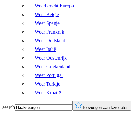
Weerbericht Europa
Weer België
Weer Spanje
Weer Frankrijk
Weer Duitsland
Weer Italië
Weer Oostenrijk
Weer Griekenland
Weer Portugal
Weer Turkije
Weer Kroatië
search
Toevoegen aan favorieten