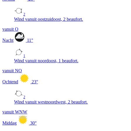
2
Wind vanuit oostzuidoost, 2 beaufort.
vanuit O
Nacht
11
°
1
Wind vanuit noordoost, 1 beaufort.
vanuit NO
Ochtend
23
°
2
Wind vanuit westnoordwest, 2 beaufort.
vanuit WNW
Middag
30
°