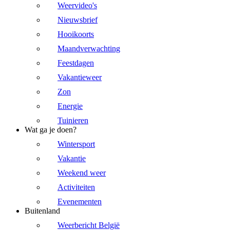
Weervideo's
Nieuwsbrief
Hooikoorts
Maandverwachting
Feestdagen
Vakantieweer
Zon
Energie
Tuinieren
Wat ga je doen?
Wintersport
Vakantie
Weekend weer
Activiteiten
Evenementen
Buitenland
Weerbericht België