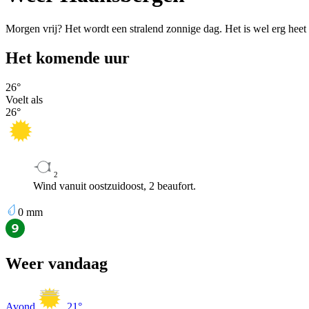
Morgen vrij? Het wordt een stralend zonnige dag. Het is wel erg hee
Het komende uur
26
°
Voelt als
26
°
2
Wind vanuit oostzuidoost, 2 beaufort.
0
mm
Weer vandaag
Avond
21
°