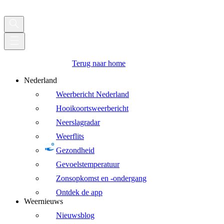
Terug naar home
Nederland
Weerbericht Nederland
Hooikoortsweerbericht
Neerslagradar
Weerflits
Gezondheid
Gevoelstemperatuur
Zonsopkomst en -ondergang
Ontdek de app
Weernieuws
Nieuwsblog