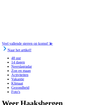
Veel vallende sterren op komst! 💫
Naar het artikel!
48 uur
14 dagen
Neerslagradar
Zon en maan
Activiteiten
Vakantie
Klimaat
Gezondheid
Foto's
Weer Haaksbergen