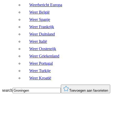
Weerbericht Europa
Weer België
Weer Spanje
Weer Frankrijk
Weer Duitsland
Weer Italië
Weer Oostenrijk
Weer Griekenland
Weer Portugal
Weer Turkije
Weer Kroatië
search
Toevoegen aan favorieten