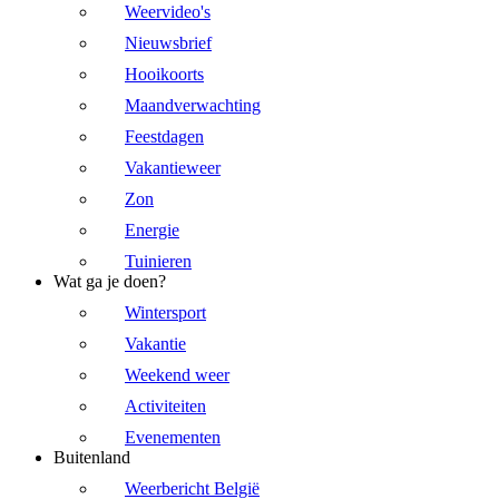
Weervideo's
Nieuwsbrief
Hooikoorts
Maandverwachting
Feestdagen
Vakantieweer
Zon
Energie
Tuinieren
Wat ga je doen?
Wintersport
Vakantie
Weekend weer
Activiteiten
Evenementen
Buitenland
Weerbericht België