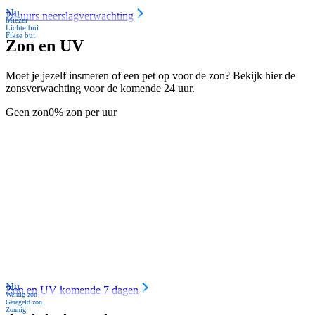
Nu
24-uurs neerslagverwachting
Miezer
Lichte bui
Fikse bui
Zon en UV
Moet je jezelf insmeren of een pet op voor de zon? Bekijk hier de
zonsverwachting voor de komende 24 uur.
Geen zon
0% zon per uur
Nu
Zon en UV komende 7 dagen
Weinig zon
Geregeld zon
Zonnig