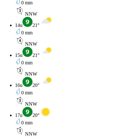
0
mm
NNW
14u
21
°
0
mm
NNW
15u
21
°
0
mm
NNW
16u
20
°
0
mm
NNW
17u
20
°
0
mm
NNW