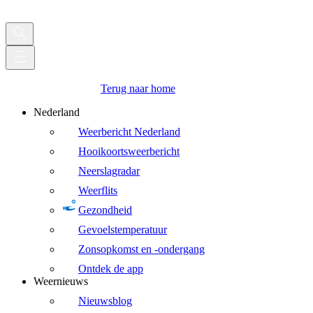
Terug naar home
Nederland
Weerbericht Nederland
Hooikoortsweerbericht
Neerslagradar
Weerflits
Gezondheid
Gevoelstemperatuur
Zonsopkomst en -ondergang
Ontdek de app
Weernieuws
Nieuwsblog