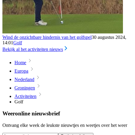
Wind de onzichtbare hindernis van het golfspel
30 augustus 2024,
14:01
Golf
Bekijk al het activiteiten nieuws
Home
Europa
Nederland
Groningen
Activiteiten
Golf
Weeronline nieuwsbrief
Ontvang elke week de leukste nieuwtjes en weetjes over het weer