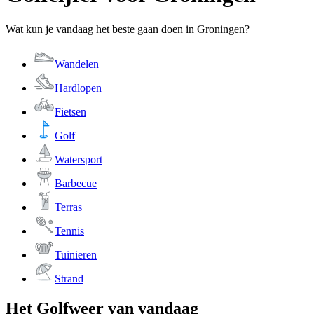
Wat kun je vandaag het beste gaan doen in Groningen?
Wandelen
Hardlopen
Fietsen
Golf
Watersport
Barbecue
Terras
Tennis
Tuinieren
Strand
Het Golfweer van vandaag