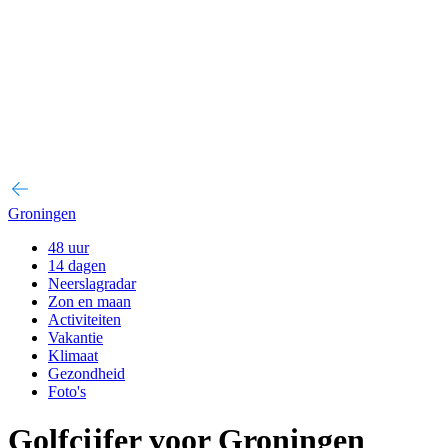
Groningen
48 uur
14 dagen
Neerslagradar
Zon en maan
Activiteiten
Vakantie
Klimaat
Gezondheid
Foto's
Golfcijfer voor Groningen