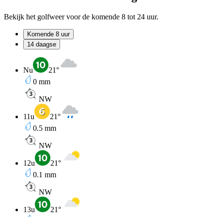
Bekijk het golfweer voor de komende 8 tot 24 uur.
Komende 8 uur
14 daagse
Nu
21
°
0
mm
NW
11u
21
°
0.5
mm
NW
12u
21
°
0.1
mm
NW
13u
21
°