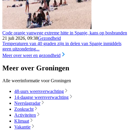
Code oranje vanwege extreme hitte in Spanje, kans op bosbranden
21 juli 2026, 09:38
Gezondheid
Temperaturen van 40 graden zijn in delen van Spanje inmiddels
geen uitzondering...
Meer over weer en gezondheid
Meer over Groningen
Alle weerinformatie voor Groningen
48-uurs weersverwachting
14-daagse weersverwachting
Neerslagradar
Zonkracht
Activiteiten
Klimaat
Vakantie