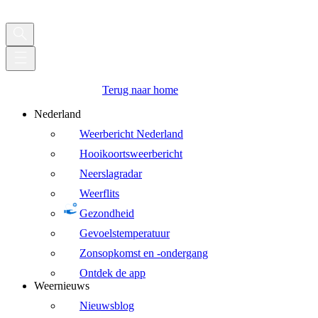
Terug naar home
Nederland
Weerbericht Nederland
Hooikoortsweerbericht
Neerslagradar
Weerflits
Gezondheid
Gevoelstemperatuur
Zonsopkomst en -ondergang
Ontdek de app
Weernieuws
Nieuwsblog