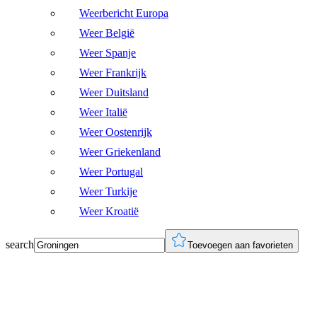
Weerbericht Europa
Weer België
Weer Spanje
Weer Frankrijk
Weer Duitsland
Weer Italië
Weer Oostenrijk
Weer Griekenland
Weer Portugal
Weer Turkije
Weer Kroatië
search
Toevoegen aan favorieten