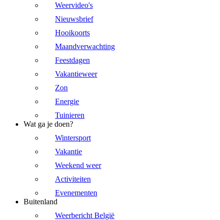
Weervideo's
Nieuwsbrief
Hooikoorts
Maandverwachting
Feestdagen
Vakantieweer
Zon
Energie
Tuinieren
Wat ga je doen?
Wintersport
Vakantie
Weekend weer
Activiteiten
Evenementen
Buitenland
Weerbericht België