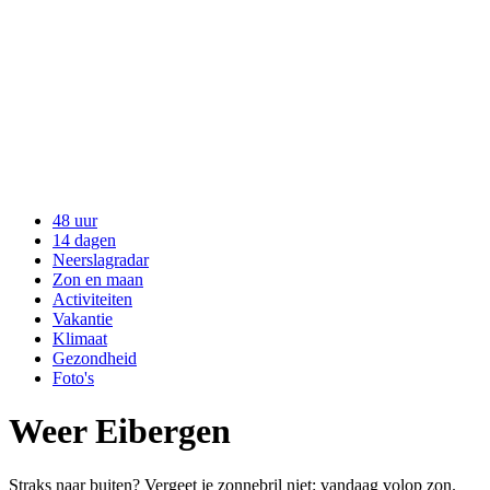
48 uur
14 dagen
Neerslagradar
Zon en maan
Activiteiten
Vakantie
Klimaat
Gezondheid
Foto's
Weer Eibergen
Straks naar buiten? Vergeet je zonnebril niet: vandaag volop zon.