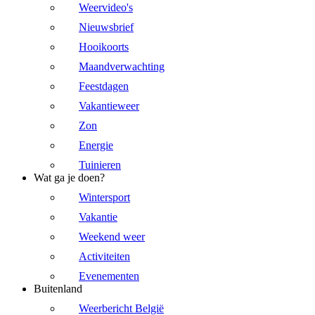
Weervideo's
Nieuwsbrief
Hooikoorts
Maandverwachting
Feestdagen
Vakantieweer
Zon
Energie
Tuinieren
Wat ga je doen?
Wintersport
Vakantie
Weekend weer
Activiteiten
Evenementen
Buitenland
Weerbericht België