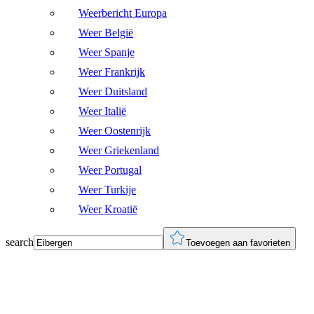
Weerbericht Europa
Weer België
Weer Spanje
Weer Frankrijk
Weer Duitsland
Weer Italië
Weer Oostenrijk
Weer Griekenland
Weer Portugal
Weer Turkije
Weer Kroatië
search
Toevoegen aan favorieten