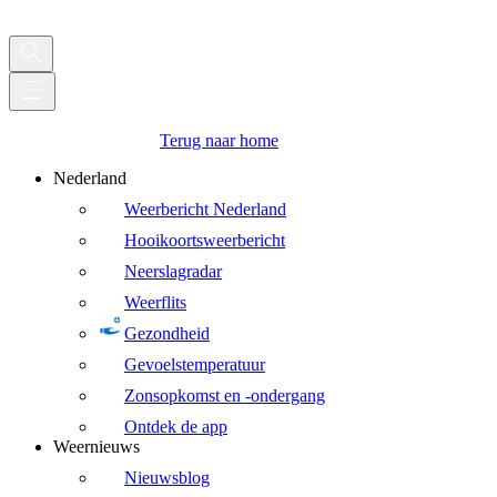
Terug naar home
Nederland
Weerbericht Nederland
Hooikoortsweerbericht
Neerslagradar
Weerflits
Gezondheid
Gevoelstemperatuur
Zonsopkomst en -ondergang
Ontdek de app
Weernieuws
Nieuwsblog