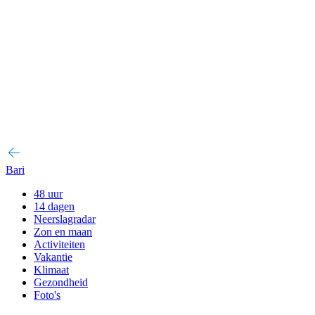
Bari
48 uur
14 dagen
Neerslagradar
Zon en maan
Activiteiten
Vakantie
Klimaat
Gezondheid
Foto's