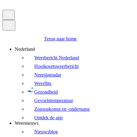
Terug naar home
Nederland
Weerbericht Nederland
Hooikoortsweerbericht
Neerslagradar
Weerflits
Gezondheid
Gevoelstemperatuur
Zonsopkomst en -ondergang
Ontdek de app
Weernieuws
Nieuwsblog