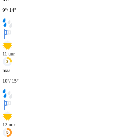
9
°
/
14
°
11
uur
maa
10
°
/
15
°
12
uur