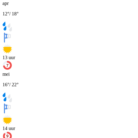
apr
12
°
/
18
°
13
uur
mei
16
°
/
22
°
14
uur