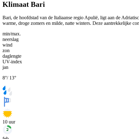
Klimaat Bari
Bari, de hoofdstad van de Italiaanse regio Apulië, ligt aan de Adriat
warme, droge zomers en milde, natte winters. Deze aantrekkelijke co
min/max.
neerslag
wind
zon
daglengte
UV-index
jan
8
°
/
13
°
10
uur
feb