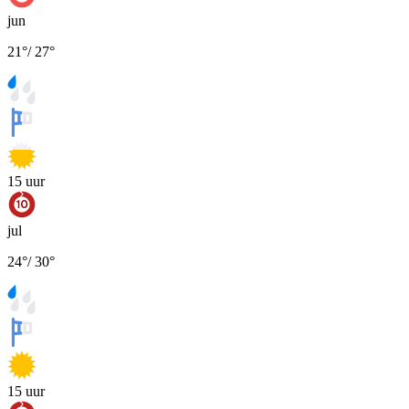
jun
21
°
/
27
°
15
uur
jul
24
°
/
30
°
15
uur