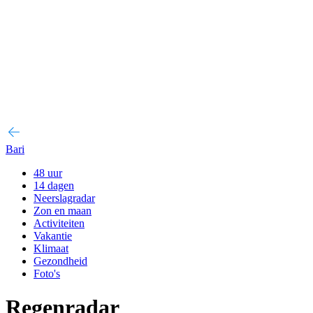
Bari
48 uur
14 dagen
Neerslagradar
Zon en maan
Activiteiten
Vakantie
Klimaat
Gezondheid
Foto's
Regenradar