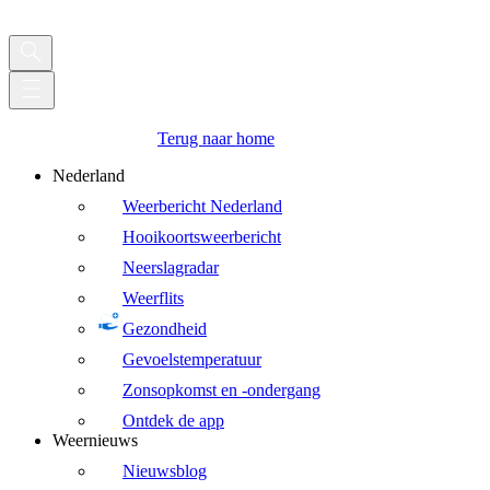
Terug naar home
Nederland
Weerbericht Nederland
Hooikoortsweerbericht
Neerslagradar
Weerflits
Gezondheid
Gevoelstemperatuur
Zonsopkomst en -ondergang
Ontdek de app
Weernieuws
Nieuwsblog