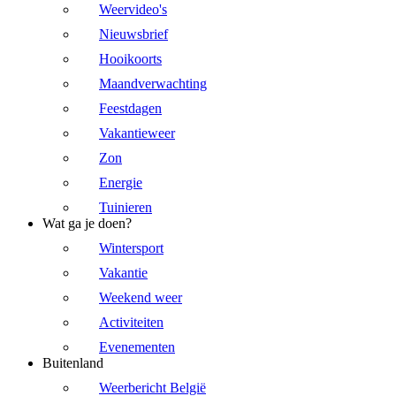
Weervideo's
Nieuwsbrief
Hooikoorts
Maandverwachting
Feestdagen
Vakantieweer
Zon
Energie
Tuinieren
Wat ga je doen?
Wintersport
Vakantie
Weekend weer
Activiteiten
Evenementen
Buitenland
Weerbericht België