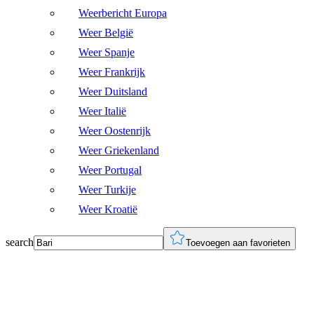
Weerbericht Europa
Weer België
Weer Spanje
Weer Frankrijk
Weer Duitsland
Weer Italië
Weer Oostenrijk
Weer Griekenland
Weer Portugal
Weer Turkije
Weer Kroatië
search
Toevoegen aan favorieten