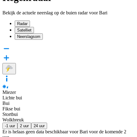
Bekijk de actuele neerslag op de buien radar voor Bari
Radar
Satelliet
Neerslagsom
Miezer
Lichte bui
Bui
Fikse bui
Stortbui
Wolkbreuk
-1 uur
2 uur
24 uur
Er is helaas geen data beschikbaar voor Bari voor de komende
2