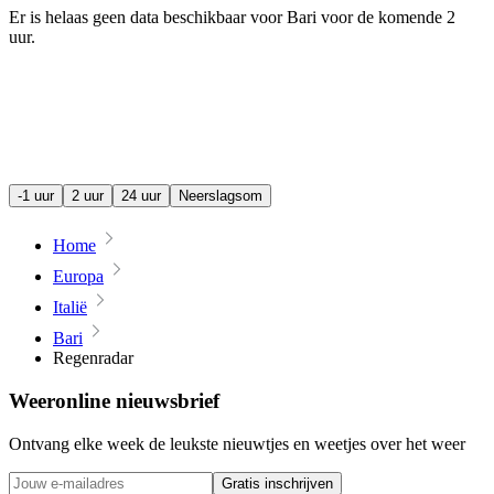
Er is helaas geen data beschikbaar voor Bari voor de komende
2
uur
.
-1 uur
2 uur
24 uur
Neerslagsom
Home
Europa
Italië
Bari
Regenradar
Weeronline nieuwsbrief
Ontvang elke week de leukste nieuwtjes en weetjes over het weer
Gratis inschrijven